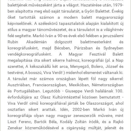
balettjének művészeként járta a világot. Hazatérése után, 1979-
ben alapította meg első saját társulatát, a Győri Balettet. Évekig
őket tartották számon a modern balett magyarországi
képviselőinek. A széleskörű tapasztalatok alapján kialakított új
stílus a magyar táncművészetet, és a társulatot is a világhírnév
felé segítette. Markó Iván a 90-es évek első felében a jeruzsálemi
Rubin Akadémián dolgozott balettmesterként és
koreográfusként, majd Bécsben, Párizsban és Sydneyben
vendégkoreográfusként. A Magyar Fesztivál Balett
megalapítása óta sikert sikerre halmoz, koreográfiái (pl. a Nap
szerettei, A kékszakállú két arca, Menyegző, Bolero, József és
testvérei, A bosszú, Viva Verdi! ) midenhol elismerést váltanak ki.
A társulat már számos országban lépett föl nagy sikerrel:
Ausztriában, Franciaországban, Mexikóban, Németországban
és Portugáliában. Legutóbb - Giuseppe Verdi halálának 100.
évfordulójára az Olasz Kultúrintézettel közösen bemutatott -
Viva Verdi! című koreográfiával járták be Olaszországot, ahol
osztatlan sikert arattak. Idén, 2002-ben Markó Iván új
koreográfiája olyan nagy magyar zeneszerzők műveire, mint
Liszt Ferenc, Bartók Béla, Kodály Zoltán íródik, és a Rajkó
Zenekar közreműködésével a cigányság múltját, jelenét és