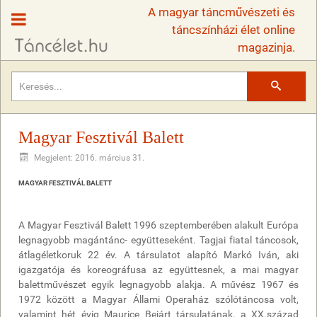
A magyar táncművészeti és
táncszínházi élet online
magazinja.
Keresés
Magyar Fesztivál Balett
Megjelent: 2016. március 31.
MAGYAR FESZTIVÁL BALETT
A Magyar Fesztivál Balett 1996 szeptemberében alakult Európa
legnagyobb magántánc- együtteseként. Tagjai fiatal táncosok,
átlagéletkoruk 22 év. A társulatot alapító Markó Iván, aki
igazgatója és koreográfusa az együttesnek, a mai magyar
balettművészet egyik legnagyobb alakja. A művész 1967 és
1972 között a Magyar Állami Operaház szólótáncosa volt,
valamint hét évig Maurice Bejárt társulatának, a XX.század