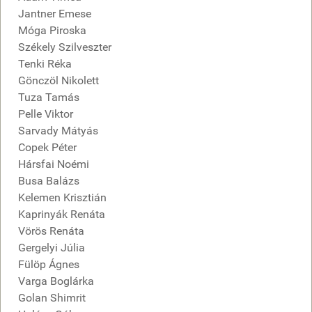
Jantner Emese
Móga Piroska
Székely Szilveszter
Tenki Réka
Gönczöl Nikolett
Tuza Tamás
Pelle Viktor
Sarvady Mátyás
Copek Péter
Hársfai Noémi
Busa Balázs
Kelemen Krisztián
Kaprinyák Renáta
Vörös Renáta
Gergelyi Júlia
Fülöp Ágnes
Varga Boglárka
Golan Shimrit