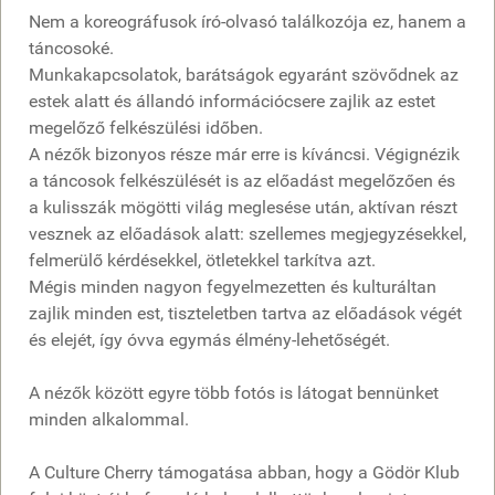
Nem a koreográfusok író-olvasó találkozója ez, hanem a
táncosoké.
Munkakapcsolatok, barátságok egyaránt szövődnek az
estek alatt és állandó információcsere zajlik az estet
megelőző felkészülési időben.
A nézők bizonyos része már erre is kíváncsi. Végignézik
a táncosok felkészülését is az előadást megelőzően és
a kulisszák mögötti világ meglesése után, aktívan részt
vesznek az előadások alatt: szellemes megjegyzésekkel,
felmerülő kérdésekkel, ötletekkel tarkítva azt.
Mégis minden nagyon fegyelmezetten és kulturáltan
zajlik minden est, tiszteletben tartva az előadások végét
és elejét, így óvva egymás élmény-lehetőségét.
A nézők között egyre több fotós is látogat bennünket
minden alkalommal.
A Culture Cherry támogatása abban, hogy a Gödör Klub