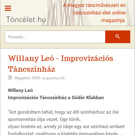
A magyar táncművészeti és
táncszínházi élet online
magazinja.
Keresés
Willany Leó - Improvizációs
Táncszínház
Megjelent: 2009. augusztus 24.
Willany Leó
Improvizációs Táncszínház a Gödör Klubban
“Azt gondoltam tehát, hogy az élő színházhoz az ősi
spontaneitás útja vezet. Úgy tűnik,
olyan kísérés ez, amely jó ideje egy sor színházi embert
foglalkoztat; csakhogy a kísértés önmagában kevés . „