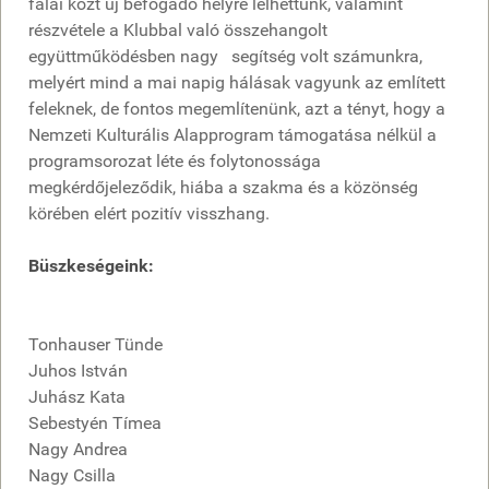
falai közt új befogadó helyre lelhettünk, valamint
részvétele a Klubbal való összehangolt
együttműködésben nagy segítség volt számunkra,
melyért mind a mai napig hálásak vagyunk az említett
feleknek, de fontos megemlítenünk, azt a tényt, hogy a
Nemzeti Kulturális Alapprogram támogatása nélkül a
programsorozat léte és folytonossága
megkérdőjeleződik, hiába a szakma és a közönség
körében elért pozitív visszhang.
Büszkeségeink:
Tonhauser Tünde
Juhos István
Juhász Kata
Sebestyén Tímea
Nagy Andrea
Nagy Csilla