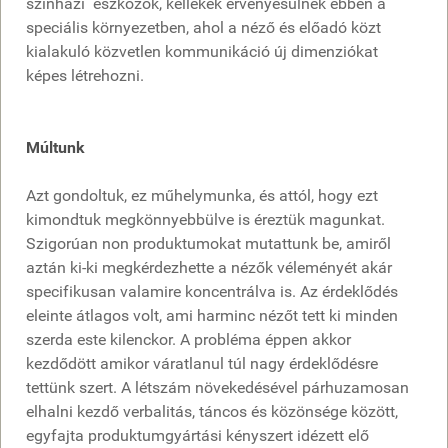
színházi eszközök, kellékek érvényesülnek ebben a
speciális környezetben, ahol a néző és előadó közt
kialakuló közvetlen kommunikáció új dimenziókat
képes létrehozni.
Múltunk
Azt gondoltuk, ez műhelymunka, és attól, hogy ezt
kimondtuk megkönnyebbülve is éreztük magunkat.
Szigorúan non produktumokat mutattunk be, amiről
aztán ki-ki megkérdezhette a nézők véleményét akár
specifikusan valamire koncentrálva is. Az érdeklődés
eleinte átlagos volt, ami harminc nézőt tett ki minden
szerda este kilenckor. A probléma éppen akkor
kezdődött amikor váratlanul túl nagy érdeklődésre
tettünk szert. A létszám növekedésével párhuzamosan
elhalni kezdő verbalitás, táncos és közönsége között,
egyfajta produktumgyártási kényszert idézett elő