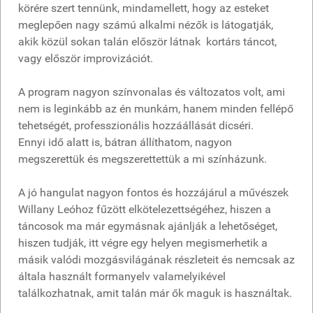
körére szert tennünk, mindamellett, hogy az esteket
meglepően nagy számú alkalmi nézők is látogatják,
akik közül sokan talán először látnak kortárs táncot,
vagy először improvizációt.
A program nagyon színvonalas és változatos volt, ami
nem is leginkább az én munkám, hanem minden fellépő
tehetségét, professzionális hozzáállását dicséri.
Ennyi idő alatt is, bátran állíthatom, nagyon
megszerettük és megszerettettük a mi színházunk.
A jó hangulat nagyon fontos és hozzájárul a művészek
Willany Leóhoz fűzött elkötelezettségéhez, hiszen a
táncosok ma már egymásnak ajánlják a lehetőséget,
hiszen tudják, itt végre egy helyen megismerhetik a
másik valódi mozgásvilágának részleteit és nemcsak az
általa használt formanyelv valamelyikével
találkozhatnak, amit talán már ők maguk is használtak.