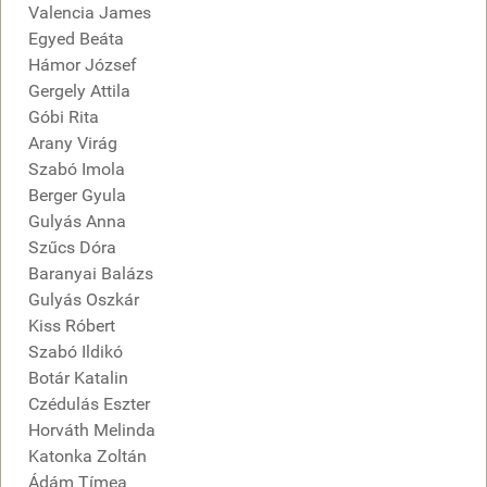
Valencia James
Egyed Beáta
Hámor József
Gergely Attila
Góbi Rita
Arany Virág
Szabó Imola
Berger Gyula
Gulyás Anna
Szűcs Dóra
Baranyai Balázs
Gulyás Oszkár
Kiss Róbert
Szabó Ildikó
Botár Katalin
Czédulás Eszter
Horváth Melinda
Katonka Zoltán
Ádám Tímea