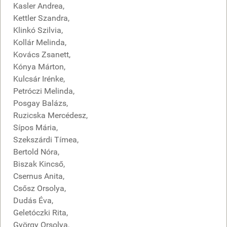
Kasler Andrea,
Kettler Szandra,
Klinkó Szilvia,
Kollár Melinda,
Kovács Zsanett,
Kónya Márton,
Kulcsár Irénke,
Petróczi Melinda,
Posgay Balázs,
Ruzicska Mercédesz,
Sípos Mária,
Szekszárdi Tímea,
Bertold Nóra,
Biszak Kincső,
Csernus Anita,
Csősz Orsolya,
Dudás Éva,
Geletóczki Rita,
György Orsolya,