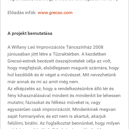
Előadás infók:
www.grecso.com
A projekt bemutatása
A Willany Leó Improvizációs Táncszínház 2008
júniusában jött létre a Tűzraktérben. A kezdetben
Grecsó-estnek becézett összejövetelek célja az volt,
hogy megfejtsük, elsődlegesen magunk számára, hogy
hol kezdődik és ér véget a művészet. Mit nevezhetünk
már annak és mi az amit még nem.
Az elképzelés az, hogy a rendelkezésünkre álló tér és
fény kihasználásával mindent és mindenkit be lehessen
mutatni; fázisokat és félkész műveket is, vagy
egyszerűen csak improvizációt. Mindenkinek megvan
saját formanyelve, és ezt nem is akartuk, akarjuk
felülírni, bírálni. Az foglalkoztat bennünket, hogy milyen