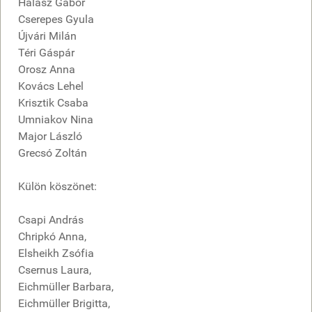
Halász Gábor
Cserepes Gyula
Újvári Milán
Téri Gáspár
Orosz Anna
Kovács Lehel
Krisztik Csaba
Umniakov Nina
Major László
Grecsó Zoltán
Külön köszönet:
Csapi András
Chripkó Anna,
Elsheikh Zsófia
Csernus Laura,
Eichmüller Barbara,
Eichmüller Brigitta,