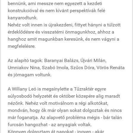
bennünk, ami messze nem egyezett a kezdeti
konstrukcióval és nem kívánt perspektívák felé
kanyarodtunk.
Nehéz volt innen is újrakezdeni, fittyet hányni a túlzott
érdeklődésre és visszatérni önmagunkhoz, ahhoz a
hanghoz amit magunkban keresünk, és nem vágyni a
megfelelésre.
Az alapító tagok: Baranyai Balázs, Újvári Milán,
Umniakov Nina, Szabó Imola, Szűcs Dóra, Vörös Renáta
és jómagam voltunk.
A Willany Leó is megsínylette a Tűzraktér egyre
súlyosbodó helyzetét és október közepére alig maradt
nézőnk. Nehéz volt motiválnom a régi alkotókat,
mondván, hogy ők már olyan sokat dolgoztak és nincs
már foganatja. Az alapvető probléma mégis - bár talán
furcsán hangozhat - az anyagiak voltak.
Könnyen dolgoztam át napokat - ingyen - akár