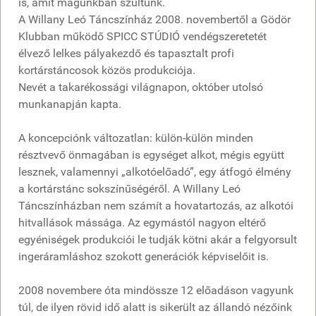
is, amit magunkban szültünk.
A Willany Leó Táncszínház 2008. novembertől a Gödör
Klubban működő SPICC STÚDIÓ vendégszeretetét
élvező lelkes pályakezdő és tapasztalt profi
kortárstáncosok közös produkciója.
Nevét a takarékossági világnapon, október utolsó
munkanapján kapta.
A koncepciónk változatlan: külön-külön minden
résztvevő önmagában is egységet alkot, mégis együtt
lesznek, valamennyi „alkotóelőadó”, egy átfogó élmény
a kortárstánc sokszínűségéről. A Willany Leó
Táncszínházban nem számít a hovatartozás, az alkotói
hitvallások mássága. Az egymástól nagyon eltérő
egyéniségek produkciói le tudják kötni akár a felgyorsult
ingeráramláshoz szokott generációk képviselőit is.
2008 novembere óta mindössze 12 előadáson vagyunk
túl, de ilyen rövid idő alatt is sikerült az állandó nézőink