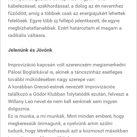
kábelezéssel, székhordással, a dolog az én nevemhez
fűződött, amíg a többiek csak az energiájukért lehettek
felelősek. Egyre több új fellépő jelentkezett, de egyre
megbízhatatlanabbak. Ezért határoztam el magam a
radikális váltásra.
Jelenünk és Jövőnk
Improvizáció kapcsán volt szerencsém megismerkedni
Pálosi Boglárkával is, akinek a táncszínház esetleges
további működésében nagy szerepe van:
A korábban Grecsó-estnek nevezett improvizációs
találkozó a Gödör Klubban folytatódik ezután, felveszi a
Willany Leó nevet és nem kell senkinek sem ingyen
dolgoznia.
Ez is munka, a mi munkák. Mint minden emberé, hogy
megkeressük önmagunk, a nyelvünk amin szólni
tudunk, hogy létrehozhassuk azt a kozmoszt másokban