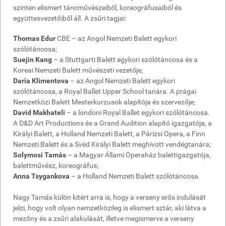
szinten elismert táncművészeiből, koreográfusaiból és
együttesvezetőiből áll. A zsűri tagjai:
Thomas Edur
CBE – az Angol Nemzeti Balett egykori
szólótáncosa;
Suejin Kang
– a Stuttgarti Balett egykori szólótáncosa és a
Koreai Nemzeti Balett művészeti vezetője;
Daria Klimentova
– az Angol Nemzeti Balett egykori
szólótáncosa, a Royal Ballet Upper School tanára. A prágai
Nemzetközi Balett Mesterkurzusok alapítója és szervezője;
David Makhateli
– a londoni Royal Ballet egykori szólótáncosa.
A D&D Art Productions és a Grand Audition alapító igazgatója, a
Királyi Balett, a Holland Nemzeti Balett, a Párizsi Opera, a Finn
Nemzeti Balett és a Svéd Királyi Balett meghívott vendégtanára;
Solymosi Tamás
– a Magyar Állami Operaház balettigazgatója,
balettművész, koreográfus;
Anna Tsygankova
– a Holland Nemzeti Balett szólótáncosa.
Nagy Tamás külön kitért arra is, hogy a verseny erős indulását
jelzi, hogy volt olyan nemzetközileg is elismert sztár, aki látva a
mezőny és a zsűri alakulását, illetve megismerve a verseny