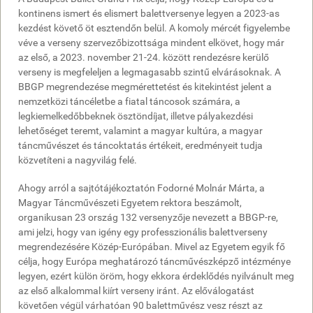
kontinens ismert és elismert balettversenye legyen a 2023-as
kezdést követő öt esztendőn belül. A komoly mércét figyelembe
véve a verseny szervezőbizottsága mindent elkövet, hogy már
az első, a 2023. november 21-24. között rendezésre kerülő
verseny is megfeleljen a legmagasabb szintű elvárásoknak. A
BBGP megrendezése megmérettetést és kitekintést jelent a
nemzetközi táncéletbe a fiatal táncosok számára, a
legkiemelkedőbbeknek ösztöndíjat, illetve pályakezdési
lehetőséget teremt, valamint a magyar kultúra, a magyar
táncművészet és táncoktatás értékeit, eredményeit tudja
közvetíteni a nagyvilág felé.
Ahogy arról a sajtótájékoztatón Fodorné Molnár Márta, a
Magyar Táncművészeti Egyetem rektora beszámolt,
organikusan 23 ország 132 versenyzője nevezett a BBGP-re,
ami jelzi, hogy van igény egy professzionális balettverseny
megrendezésére Közép-Európában. Mivel az Egyetem egyik fő
célja, hogy Európa meghatározó táncművészképző intézménye
legyen, ezért külön öröm, hogy ekkora érdeklődés nyilvánult meg
az első alkalommal kiírt verseny iránt. Az előválogatást
követően végül várhatóan 90 balettművész vesz részt az