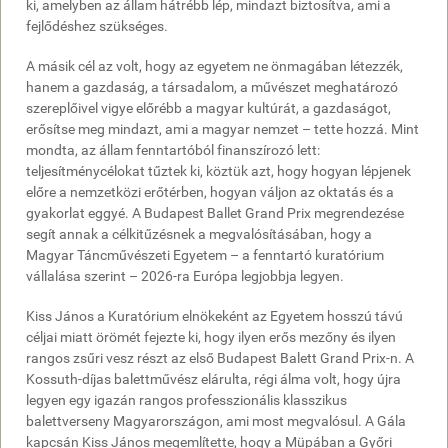
ki, amelyben az állam hátrébb lép, mindazt biztosítva, ami a
fejlődéshez szükséges.
A másik cél az volt, hogy az egyetem ne önmagában létezzék,
hanem a gazdaság, a társadalom, a művészet meghatározó
szereplőivel vigye előrébb a magyar kultúrát, a gazdaságot,
erősítse meg mindazt, ami a magyar nemzet – tette hozzá. Mint
mondta, az állam fenntartóból finanszírozó lett:
teljesítménycélokat tűztek ki, köztük azt, hogy hogyan lépjenek
előre a nemzetközi erőtérben, hogyan váljon az oktatás és a
gyakorlat eggyé. A Budapest Ballet Grand Prix megrendezése
segít annak a célkitűzésnek a megvalósításában, hogy a
Magyar Táncművészeti Egyetem – a fenntartó kuratórium
vállalása szerint – 2026-ra Európa legjobbja legyen.
Kiss János a Kuratórium elnökeként az Egyetem hosszú távú
céljai miatt örömét fejezte ki, hogy ilyen erős mezőny és ilyen
rangos zsűri vesz részt az első Budapest Balett Grand Prix-n. A
Kossuth-díjas balettművész elárulta, régi álma volt, hogy újra
legyen egy igazán rangos professzionális klasszikus
balettverseny Magyarországon, ami most megvalósul. A Gála
kapcsán Kiss János megemlítette, hogy a Müpában a Győri