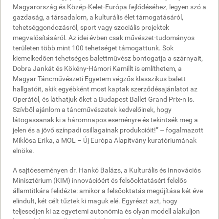
Magyarország és Közép-Kelet-Európa fejlődéséhez, legyen szó a
gazdaság, a társadalom, a kulturális élet támogatásáról,
tehetséggondozásról, sport vagy szociális projektek
megvalósításáról. Az idei évben csak művészet-tudományos
területen több mint 100 tehetséget támogattunk. Sok
kiemelkedően tehetséges balettművész bontogatja a szárnyait,
Dobra Jankát és Kökény-Hámori Kamillt is említhetem, a
Magyar Táncművészeti Egyetem végzős klasszikus balett
hallgatóit, akik egyébként most kaptak szerződésajánlatot az
Operától, és láthatjuk őket a Budapest Ballet Grand Prix-n is.
Szívből ajánlom a táncművészetek kedvelőinek, hogy
látogassanak ki a háromnapos eseményre és tekintsék meg a
jelen és a jövő színpadi csillagainak produkcióit!” – fogalmazott
Miklósa Erika, a MOL – Új Európa Alapítvány kuratóriumának
elnöke.
A sajtóeseményen dr. Hankó Balázs, a Kulturális és Innovációs
Minisztérium (KIM) innovációért és felsőoktatásért felelős
államtitkára felidézte: amikor a felsőoktatás megújítása két éve
elindult, két célt tűztek ki maguk elé. Egyrészt azt, hogy
teljesedjen ki az egyetemi autonómia és olyan modell alakuljon