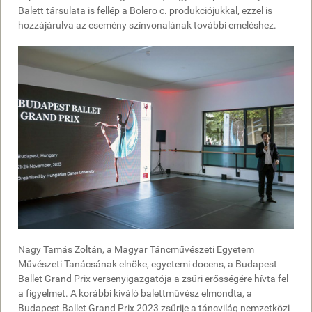
Balett társulata is fellép a Bolero c. produkciójukkal, ezzel is
hozzájárulva az esemény színvonalának további emeléshez.
Nagy Tamás Zoltán, a Magyar Táncművészeti Egyetem
Művészeti Tanácsának elnöke, egyetemi docens, a Budapest
Ballet Grand Prix versenyigazgatója a zsűri erősségére hívta fel
a figyelmet. A korábbi kiváló balettművész elmondta, a
Budapest Ballet Grand Prix 2023 zsűrije a táncvilág nemzetközi