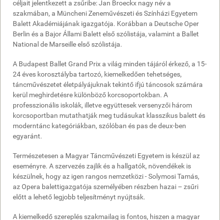
céljait jelentkezett a zsűribe: Jan Broeckx nagy név a
szakmában, a Müncheni Zeneművészeti és Színházi Egyetem
Balett Akadémiájának igazgatója. Korábban a Deutsche Oper
Berlin és a Bajor Állami Balett első szólistája, valamint a Ballet
National de Marseille első szólistája.
A Budapest Ballet Grand Prix a világ minden tájáról érkező, a 15-
24 éves korosztályba tartozó, kiemelkedően tehetséges,
táncművészetet életpályájuknak tekintő ifjú táncosok számára
kerül meghirdetésre különböző korcsoportokban. A
professzionális iskolák, illetve együttesek versenyzői három
korcsoportban mutathatják meg tudásukat klasszikus balett és
moderntánc kategóriákban, szólóban és pas de deux-ben
egyaránt.
Természetesen a Magyar Táncművészeti Egyetem is készül az
eseményre. A szervezés zajlik és a hallgatók, növendékek is
készülnek, hogy az igen rangos nemzetközi ­- Solymosi Tamás,
az Opera balettigazgatója személyében részben hazai – zsűri
előtt a lehető legjobb teljesítményt nyújtsák.
A kiemelkedő szereplés szakmailag is fontos, hiszen a magyar