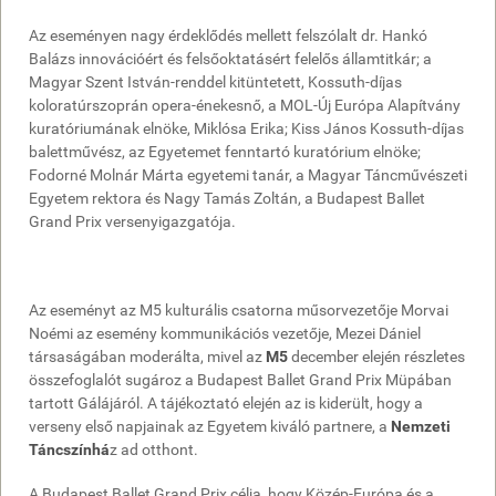
Az eseményen nagy érdeklődés mellett felszólalt dr. Hankó
Balázs innovációért és felsőoktatásért felelős államtitkár; a
Magyar Szent István-renddel kitüntetett, Kossuth-díjas
koloratúrszoprán opera-énekesnő, a MOL-Új Európa Alapítvány
kuratóriumának elnöke, Miklósa Erika; Kiss János Kossuth-díjas
balettművész, az Egyetemet fenntartó kuratórium elnöke;
Fodorné Molnár Márta egyetemi tanár, a Magyar Táncművészeti
Egyetem rektora és Nagy Tamás Zoltán, a Budapest Ballet
Grand Prix versenyigazgatója.
Az eseményt az M5 kulturális csatorna műsorvezetője Morvai
Noémi az esemény kommunikációs vezetője, Mezei Dániel
társaságában moderálta, mivel az
M5
december elején részletes
összefoglalót sugároz a Budapest Ballet Grand Prix Müpában
tartott Gálájáról. A tájékoztató elején az is kiderült, hogy a
verseny első napjainak az Egyetem kiváló partnere, a
Nemzeti
Táncszínhá
z ad otthont.
A Budapest Ballet Grand Prix célja, hogy Közép-Európa és a