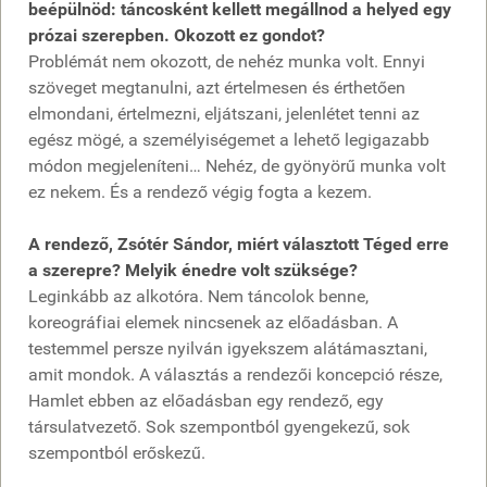
beépülnöd: táncosként kellett megállnod a helyed egy
prózai szerepben. Okozott ez gondot?
Problémát nem okozott, de nehéz munka volt. Ennyi
szöveget megtanulni, azt értelmesen és érthetően
elmondani, értelmezni, eljátszani, jelenlétet tenni az
egész mögé, a személyiségemet a lehető legigazabb
módon megjeleníteni… Nehéz, de gyönyörű munka volt
ez nekem. És a rendező végig fogta a kezem.
A rendező, Zsótér Sándor, miért választott Téged erre
a szerepre? Melyik énedre volt szüksége?
Leginkább az alkotóra. Nem táncolok benne,
koreográfiai elemek nincsenek az előadásban. A
testemmel persze nyilván igyekszem alátámasztani,
amit mondok. A választás a rendezői koncepció része,
Hamlet ebben az előadásban egy rendező, egy
társulatvezető. Sok szempontból gyengekezű, sok
szempontból erőskezű.