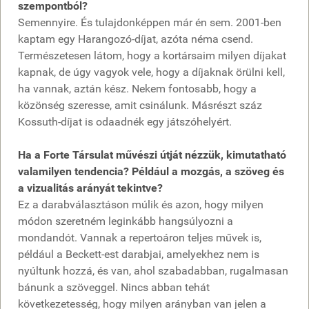
szempontból?
Semennyire. És tulajdonképpen már én sem. 2001-ben
kaptam egy Harangozó-díjat, azóta néma csend.
Természetesen látom, hogy a kortársaim milyen díjakat
kapnak, de úgy vagyok vele, hogy a díjaknak örülni kell,
ha vannak, aztán kész. Nekem fontosabb, hogy a
közönség szeresse, amit csinálunk. Másrészt száz
Kossuth-díjat is odaadnék egy játszóhelyért.
Ha a Forte Társulat művészi útját nézzük, kimutatható
valamilyen tendencia? Például a mozgás, a szöveg és
a vizualitás arányát tekintve?
Ez a darabválasztáson múlik és azon, hogy milyen
módon szeretném leginkább hangsúlyozni a
mondandót. Vannak a repertoáron teljes művek is,
például a Beckett-est darabjai, amelyekhez nem is
nyúltunk hozzá, és van, ahol szabadabban, rugalmasan
bánunk a szöveggel. Nincs abban tehát
következetesség, hogy milyen arányban van jelen a