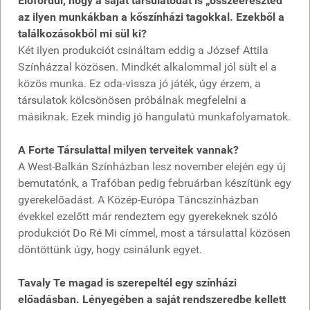
Előfordul, hogy a saját társulatodat is „összeereszted”
az ilyen munkákban a kőszínházi tagokkal. Ezekből a
találkozásokból mi sül ki?
Két ilyen produkciót csináltam eddig a József Attila
Színházzal közösen. Mindkét alkalommal jól sült el a
közös munka. Ez oda-vissza jó játék, úgy érzem, a
társulatok kölcsönösen próbálnak megfelelni a
másiknak. Ezek mindig jó hangulatú munkafolyamatok.
A Forte Társulattal milyen terveitek vannak?
A West-Balkán Színházban lesz november elején egy új
bemutatónk, a Trafóban pedig februárban készítünk egy
gyerekelőadást. A Közép-Európa Táncszínházban
évekkel ezelőtt már rendeztem egy gyerekeknek szóló
produkciót Do Ré Mi címmel, most a társulattal közösen
döntöttünk úgy, hogy csinálunk egyet.
Tavaly Te magad is szerepeltél egy színházi
előadásban. Lényegében a saját rendszeredbe kellett