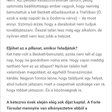
Nem. Azt például katasztrofálisnak tartom, pedig
optimista beállítottságú ember vagyok, hogy nemrég
bemutattuk a két Beckett előadásunkat a Trafóban (Ó,
azok a szép napok! és a Godot-ra várva) – és most
ennyi. Szörnyű érzés, hogy a darabokat nem tudjuk
továbbjátszani. Ősszel talán lesz még egy alkalom, de
nyilván ettől nem lesz jobb a helyzet.
Eljöhet az a pillanat, amikor feladjátok?
Két hete volt a Beckett-bemutató, azóta nem telt el úgy
nap, hogy ne gondoltam volna erre. Hogy vajon meddig
tartható fent ez az állapot? Nyilván találni kell
valamilyen megoldást, ez egyfelől finanszírozási
kérdés. Nagyon fontos lenne, hogy találjunk egy helyet,
ahol tudunk játszani, mert a csapatnak szüksége van rá,
hogy többet játsszon. És a közönségnek is.
A kétezres évek elején elég sok díjat kaptál. A Forte
Társulat mennyire van elkényeztetve ebből a