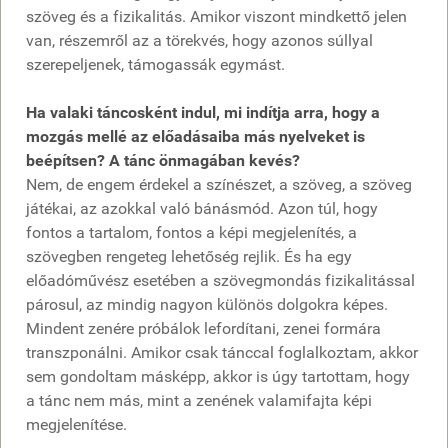
szöveg és a fizikalitás. Amikor viszont mindkettő jelen
van, részemről az a törekvés, hogy azonos súllyal
szerepeljenek, támogassák egymást.
Ha valaki táncosként indul, mi indítja arra, hogy a
mozgás mellé az előadásaiba más nyelveket is
beépítsen? A tánc önmagában kevés?
Nem, de engem érdekel a színészet, a szöveg, a szöveg
játékai, az azokkal való bánásmód. Azon túl, hogy
fontos a tartalom, fontos a képi megjelenítés, a
szövegben rengeteg lehetőség rejlik. És ha egy
előadóművész esetében a szövegmondás fizikalitással
párosul, az mindig nagyon különös dolgokra képes.
Mindent zenére próbálok lefordítani, zenei formára
transzponálni. Amikor csak tánccal foglalkoztam, akkor
sem gondoltam másképp, akkor is úgy tartottam, hogy
a tánc nem más, mint a zenének valamifajta képi
megjelenítése.