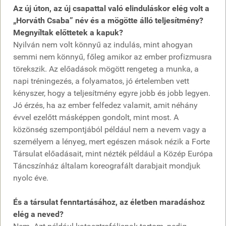
Az új úton, az új csapattal való elinduláskor elég volt a
„Horváth Csaba” név és a mögötte álló teljesítmény?
Megnyíltak előttetek a kapuk?
Nyilván nem volt könnyű az indulás, mint ahogyan
semmi nem könnyű, főleg amikor az ember profizmusra
törekszik. Az előadások mögött rengeteg a munka, a
napi tréningezés, a folyamatos, jó értelemben vett
kényszer, hogy a teljesítmény egyre jobb és jobb legyen.
Jó érzés, ha az ember felfedez valamit, amit néhány
évvel ezelőtt másképpen gondolt, mint most. A
közönség szempontjából például nem a nevem vagy a
személyem a lényeg, mert egészen mások nézik a Forte
Társulat előadásait, mint nézték például a Közép Európa
Táncszínház általam koreografált darabjait mondjuk
nyolc éve.
És a társulat fenntartásához, az életben maradáshoz
elég a neved?