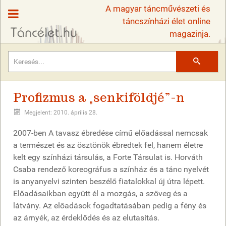
A magyar táncművészeti és
táncszínházi élet online
magazinja.
Keresés
Profizmus a „senkiföldjé”-n
Megjelent: 2010. április 28.
2007-ben A tavasz ébredése című előadással nemcsak
a természet és az ösztönök ébredtek fel, hanem életre
kelt egy színházi társulás, a Forte Társulat is. Horváth
Csaba rendező koreográfus a színház és a tánc nyelvét
is anyanyelvi szinten beszélő fiatalokkal új útra lépett.
Előadásaikban együtt él a mozgás, a szöveg és a
látvány. Az előadások fogadtatásában pedig a fény és
az árnyék, az érdeklődés és az elutasítás.