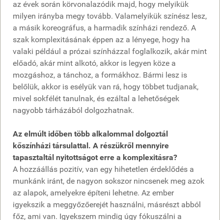
az évek során körvonalazódik majd, hogy melyikük
milyen irányba megy tovább. Valamelyikük színész lesz,
a másik koreográfus, a harmadik színházi rendező. A
szak komplexitásának éppen az a lényege, hogy ha
valaki például a prózai színházzal foglalkozik, akár mint
előadó, akár mint alkotó, akkor is legyen köze a
mozgáshoz, a tánchoz, a formákhoz. Bármi lesz is
belőlük, akkor is esélyük van rá, hogy többet tudjanak,
mivel sokfélét tanulnak, és ezáltal a lehetőségek
nagyobb tárházából dolgozhatnak.
Az elmúlt időben több alkalommal dolgoztál
kőszínházi társulattal. A részükről mennyire
tapasztaltál nyitottságot erre a komplexitásra?
A hozzáállás pozitív, van egy hihetetlen érdeklődés a
munkánk iránt, de nagyon sokszor nincsenek meg azok
az alapok, amelyekre építeni lehetne. Az ember
igyekszik a meggyőzőerejét használni, másrészt abból
főz, ami van. Igyekszem mindig úgy fókuszálni a