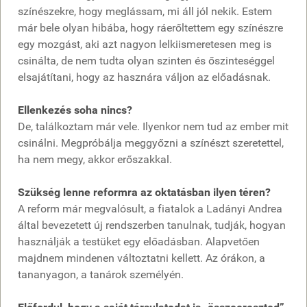
színészekre, hogy meglássam, mi áll jól nekik. Estem
már bele olyan hibába, hogy ráerőltettem egy színészre
egy mozgást, aki azt nagyon lelkiismeretesen meg is
csinálta, de nem tudta olyan szinten és őszinteséggel
elsajátítani, hogy az hasznára váljon az előadásnak.
Ellenkezés soha nincs?
De, találkoztam már vele. Ilyenkor nem tud az ember mit
csinálni. Megpróbálja meggyőzni a színészt szeretettel,
ha nem megy, akkor erőszakkal.
Szükség lenne reformra az oktatásban ilyen téren?
A reform már megvalósult, a fiatalok a Ladányi Andrea
által bevezetett új rendszerben tanulnak, tudják, hogyan
használják a testüket egy előadásban. Alapvetően
majdnem mindenen változtatni kellett. Az órákon, a
tananyagon, a tanárok személyén.