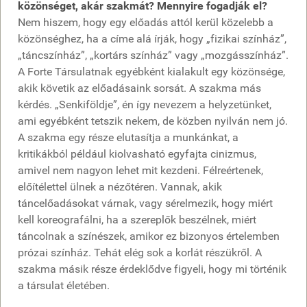
közönséget, akár szakmát? Mennyire fogadják el?
Nem hiszem, hogy egy előadás attól kerül közelebb a
közönséghez, ha a címe alá írják, hogy „fizikai színház”,
„táncszínház”, „kortárs színház” vagy „mozgásszínház”.
A Forte Társulatnak egyébként kialakult egy közönsége,
akik követik az előadásaink sorsát. A szakma más
kérdés. „Senkiföldje”, én így nevezem a helyzetünket,
ami egyébként tetszik nekem, de közben nyilván nem jó.
A szakma egy része elutasítja a munkánkat, a
kritikákból például kiolvasható egyfajta cinizmus,
amivel nem nagyon lehet mit kezdeni. Félreértenek,
előítélettel ülnek a nézőtéren. Vannak, akik
táncelőadásokat várnak, vagy sérelmezik, hogy miért
kell koreografálni, ha a szereplők beszélnek, miért
táncolnak a színészek, amikor ez bizonyos értelemben
prózai színház. Tehát elég sok a korlát részükről. A
szakma másik része érdeklődve figyeli, hogy mi történik
a társulat életében.