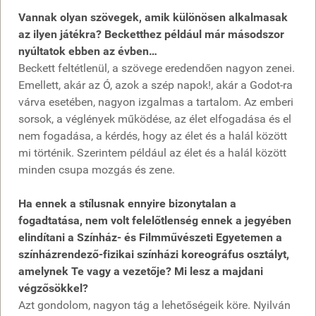
Vannak olyan szövegek, amik különösen alkalmasak
az ilyen játékra? Becketthez például már másodszor
nyúltatok ebben az évben…
Beckett feltétlenül, a szövege eredendően nagyon zenei.
Emellett, akár az Ó, azok a szép napok!, akár a Godot-ra
várva esetében, nagyon izgalmas a tartalom. Az emberi
sorsok, a véglények működése, az élet elfogadása és el
nem fogadása, a kérdés, hogy az élet és a halál között
mi történik. Szerintem például az élet és a halál között
minden csupa mozgás és zene.
Ha ennek a stílusnak ennyire bizonytalan a
fogadtatása, nem volt felelőtlenség ennek a jegyében
elindítani a Színház- és Filmművészeti Egyetemen a
színházrendező-fizikai színházi koreográfus osztályt,
amelynek Te vagy a vezetője? Mi lesz a majdani
végzősökkel?
Azt gondolom, nagyon tág a lehetőségeik köre. Nyilván