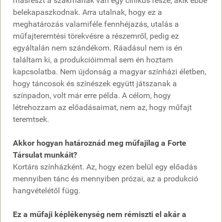
másrészt a szakmának van egy cinikus része, akik ebbe
belekapaszkodnak. Arra utalnak, hogy ez a
meghatározás valamiféle fennhéjazás, utalás a
műfajteremtési törekvésre a részemről, pedig ez
egyáltalán nem szándékom. Ráadásul nem is én
találtam ki, a produkcióimmal sem én hoztam
kapcsolatba. Nem újdonság a magyar színházi életben,
hogy táncosok és színészek együtt játszanak a
színpadon, volt már erre példa. A célom, hogy
létrehozzam az előadásaimat, nem az, hogy műfajt
teremtsek.
Akkor hogyan határoznád meg műfajilag a Forte
Társulat munkáit?
Kortárs színházként. Az, hogy ezen belül egy előadás
mennyiben tánc és mennyiben prózai, az a produkció
hangvételétől függ.
Ez a műfaji képlékenység nem rémiszti el akár a