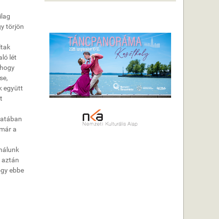
ilag
y törjön
ltak
ló lét
ahogy
se,
k együtt
t
matában
 már a
 nálunk
, aztán
ogy ebbe