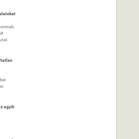
alatokat
atomnak,
lt
utat
ltatlan
mber
en
az egyik