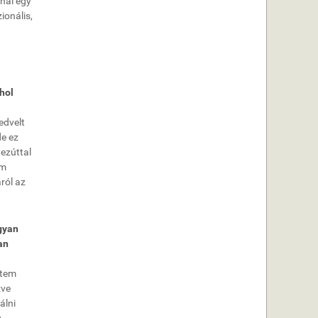
nal egy
ionális,
hol
edvelt
de ez
 ezúttal
em
ról az
gyan
an
ntem
zve
álni