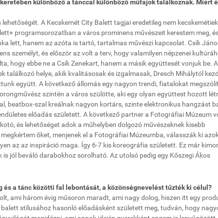
k keretében különböző a tánccal különböző műfajok találkoznak. Miért 
lehetőségét. A Kecskemét City Balett tagjai eredetileg nem kecskemétiek
Balett+ programsorozatban a város prominens művészeit kerestem meg, é
a lett, hanem az azóta is tartó, tartalmas művészi kapcsolat. Csík Jáno
s személyt, és először az volt a terv, hogy valamilyen népzenei kultúrá
ta, hogy ebbe ne a Csík Zenekart, hanem a másik együttesét vonjuk be. 
 találkozó helye, akik kvalitásosak és izgalmasak, Dresch Mihálytól kez
ztunk együtt. A következő állomás egy nagyon trendi, fiatalokat megszólí
dorongművész szintén a város szülötte, aki egy olyan együttest hozott létr
l, beatbox-szal kreálnak nagyon kortárs, szinte elektronikus hangzást b
lendületes előadás született. A következő partner a Fotográfiai Múzeum vo
alkotó, és lehetőséget adok a műhelyben dolgozó művészeknek kisebb
gy megkértem őket, menjenek el a Fotográfiai Múzeumba, válasszák ki azo
yen az az inspiráció maga. Így 6-7 kis koreográfia született. Ez már kim
 is jól beváló darabokhoz sorolható. Az utolsó pedig egy Kőszegi Ákos
és a tánc közötti fal lebontását, a közönségnevelést tűzték ki célul?
volt, ami három évig műsoron maradt, ami nagy dolog, hiszen itt egy prod
s balett stílusához hasonló előadásként született meg, tudván, hogy nag