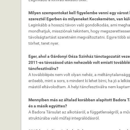
Milyen szempontokat kell figyelembe venni egy várost 
szereztél Egerben és milyeneket Kecskeméten, van kü
Leginkább a hosszú távon való gondolkodás, ami megha
mondhatjuk, missziónak tekintem, hogy megszerettessem 
távolságtartást szeretném megváltoztatni. Egyre több sike
törhet, teret nyer.
Eger, ahol a Gárdonyi Géza Színház tánctagozatát veze
2011-es távozásod után nehezebb volt emiatt továbblép
táncfesztiválra?
A továbblépés nem volt olyan nehéz, a méltánytalanságga
erősebb, mint a sors, s mindent ki lehet bírni, ha jó a l
mástól eltávolodtam. A helyi táncfesztiválra nem kapta
Mennyiben más az általad korábban alapított Badora Tá
és a másik együttes?
A Badora Társulat az alkotásról, a függetlenségről, a mű
struktúrába való műfaji integrálódásról.