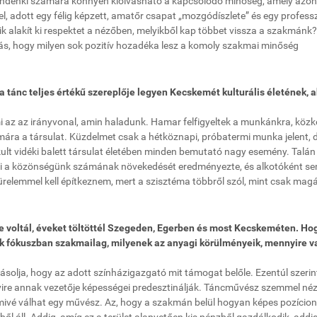
Mindenki számára könnyen kiolvasható a kapcsolódó minőség, amely azon
l, adott egy félig képzett, amatőr csapat „mozgódíszlete” és egy professz
k alakít ki respektet a nézőben, melyikből kap többet vissza a szakmánk?
 hogy milyen sok pozitív hozadéka lesz a komoly szakmai minőség
 tánc teljes értékű szereplője legyen Kecskemét kulturális életének, a
mi az az irányvonal, amin haladunk. Hamar felfigyeltek a munkánkra, közk
e mára a társulat. Küzdelmet csak a hétköznapi, próbatermi munka jelent, 
ult vidéki balett társulat életében minden bemutató nagy esemény. Talán
 ami a közönségünk számának növekedését eredményezte, és alkotóként s
ürelemmel kell építkeznem, mert a szisztéma többről szól, mint csak magá
e voltál, éveket töltöttél Szegeden, Egerben és most Kecskeméten. Ho
ak fókuszban szakmailag, milyenek az anyagi körülményeik, mennyire v
ásolja, hogy az adott színházigazgató mit támogat belőle. Ezentúl szeri
re annak vezetője képességei predesztinálják. Táncművész szemmel né
 mivé válhat egy művész. Az, hogy a szakmán belül hogyan képes pozícion