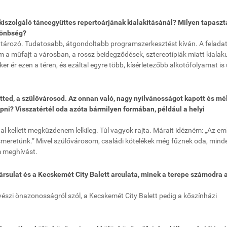
kiszolgáló táncegyüttes repertoárjának kialakításánál? Milyen tapaszt
lönbség?
tározó. Tudatosabb, átgondoltabb programszerkesztést kíván. A felad
a műfajt a városban, a rossz beidegződések, sztereotípiák miatt kialaku
r ér ezen a téren, és ezáltal egyre több, kísérletezőbb alkotófolyamat is 
tted, a szülővárosod. Az onnan való, nagy nyilvánosságot kapott és mé
ni? Visszatértél oda azóta bármilyen formában, például a helyi
l kellett megküzdenem lelkileg. Túl vagyok rajta. Márait idézném: „Az e
elkiismeretünk.” Mivel szülővárosom, családi kötelékek még fűznek oda, mind
m meghívást.
rsulat és a Kecskemét City Balett arculata, minek a terepe számodra 
vészi önazonosságról szól, a Kecskemét City Balett pedig a kőszínházi