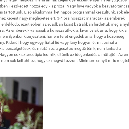
ányvilágát megidézni, ami annak idején gyerekként engem is lenyűgözött.
etben illeszkedett hozzá egy kis próza. Nagy híve vagyok a beavató táncs
 is tartottunk. Első alkalommal két napos programmal készültünk, sok el
hez képest nagy meglepetés ért, 3-4 óra hosszat maradtak az emberek,
 érdeklődő, ezért ebben az évadban kicsit bátrabban hirdettük meg a nyíl
ra. Az emberek kíváncsiak a kulisszatitkokra, kíváncsiak arra, hogy kik a
ém ilyenkor kiterjeszteni, hanem teret engedek arra, hogy a közönség
. Kiderül, hogy egy-egy fiatal fiú vagy lány hogyan él, mit csinál a
 a beszélgetések, és miután ez a gesztus megtörténik, nem lankad a
 Nagyon sok sztereotípia leomlik, eltűnik az idegenkedés a műfajtól. Az e
g nem sok kell ahhoz, hogy ez megváltozzon. Minimum ennyit mi is megt