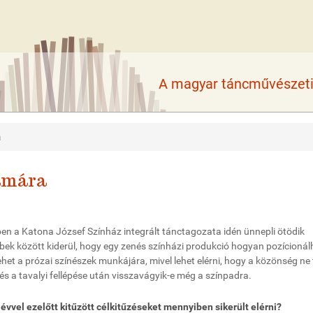
A magyar táncművészeti 
a
zámára
ben a Katona József Színház integrált tánctagozata idén ünnepli ötödik
öbbek között kiderül, hogy egy zenés színházi produkció hogyan pozícionál
het a prózai színészek munkájára, mivel lehet elérni, hogy a közönség ne t
és a tavalyi fellépése után visszavágyik-e még a színpadra.
 évvel ezelőtt kitűzött célkitűzéseket mennyiben sikerült elérni?