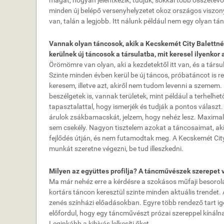
magát, hogyan jelentkezik, tudjuk, sokkal több összetevőb
minden új belépő versenyhelyzetet okoz országos viszony
van, talán a legjobb. Itt nálunk például nem egy olyan 
Vannak olyan táncosok, akik a Kecskemét City Balettnél
kerülnek új táncosok a társulatba, mit keresel ilyenkor
Örömömre van olyan, aki a kezdetektől itt van, és a társu
Szinte minden évben kerül be új táncos, próbatáncot is 
keresem, illetve azt, akiről nem tudom levenni a szemem.
beszélgetek is, vannak területek, mint például a terhelhe
tapasztalattal, hogy ismerjék és tudják a pontos választ
árulok zsákbamacskát, jelzem, hogy nehéz lesz. Maxima
sem csekély. Nagyon tisztelem azokat a táncosaimat, ak
fejlődés útján, és nem futamodtak meg. A Kecskemét City 
munkát szeretne végezni, be tud illeszkedni.
Milyen az együttes profilja? A táncművészek szerepet 
Ma már nehéz erre a kérdésre a szokásos műfaji besoroláso
kortárs táncon keresztül szinte minden aktuális trendet.
zenés színházi előadásokban. Egyre több rendező tart i
előfordul, hogy egy táncművészt prózai szereppel kínáln
Leginkább a kihívás lelkesíti őket.