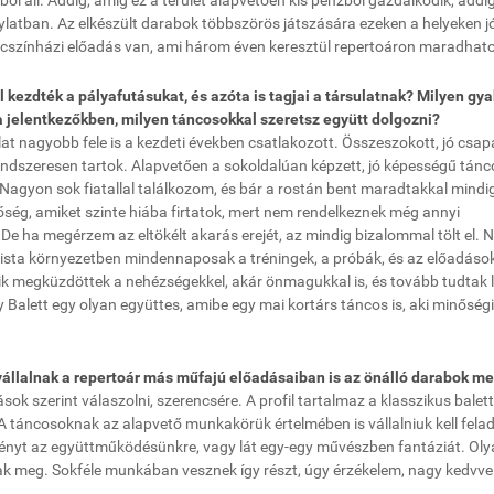
ől áll. Addig, amíg ez a terület alapvetően kis pénzből gazdálkodik, addi
latban. Az elkészült darabok többszörös játszására ezeken a helyeken jó
táncszínházi előadás van, ami három éven keresztül repertoáron maradhato
 kezdték a pályafutásukat, és azóta is tagjai a társulatnak? Milyen gy
 a jelentkezőkben, milyen táncosokkal szeretsz együtt dolgozni?
lat nagyobb fele is a kezdeti években csatlakozott. Összeszokott, jó csap
rendszeresen tartok. Alapvetően a sokoldalúan képzett, jó képességű tánc
 Nagyon sok fiatallal találkozom, és bár a rostán bent maradtakkal mindi
tőség, amiket szinte hiába firtatok, mert nem rendelkeznek még annyi
. De ha megérzem az eltökélt akarás erejét, az mindig bizalommal tölt el.
lista környezetben mindennaposak a tréningek, a próbák, és az előadás
ik megküzdöttek a nehézségekkel, akár önmagukkal is, és tovább tudtak l
Balett egy olyan együttes, amibe egy mai kortárs táncos is, aki minőségi
vállalnak a repertoár más műfajú előadásaiban is az önálló darabok me
k szerint válaszolni, szerencsére. A profil tartalmaz a klasszikus balett
 A táncosoknak az alapvető munkakörük értelmében is vállalniuk kell fela
gényt az együttműködésünkre, vagy lát egy-egy művészben fantáziát. Oly
ak meg. Sokféle munkában vesznek így részt, úgy érzékelem, nagy kedvvel