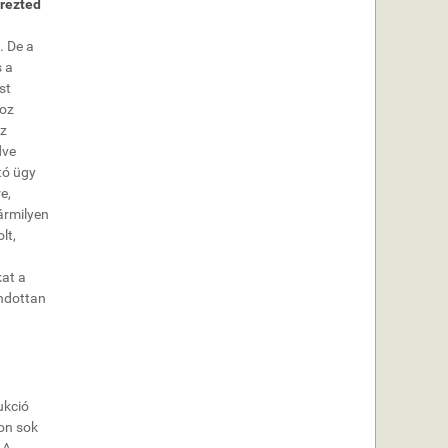
érezted
. De a
s a
st
hoz
Az
dve
tó ügy
e,
ármilyen
lt,
kat a
ondottan
ukció
yon sok