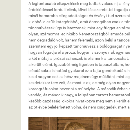
A legfontosabb elképzelések meg tudtak valósulni, a lén
érdeklődéssel fordul felénk, követi és szeretettel fogadja
minél hamarabb elfogadottságot és érvényt tud szerezni
ki abból a szűk kategóriából, amit önmagában csak a tá
táncművészek úgy is létezzenek, mint egy független társ
olyan, számomra leginkább Németországból ismerős péld
nem degradáló volt, hanem felemelő, azon belül a táncoso
szerintem egy jól képzett táncművész a boldogságát nyerh
hogyan fogadja el a próza, hogyan viszonyulnak egymás
a két műfaj, a prózai színészek is elismerik a táncosokat, 
sikerült elérni. Igazából még Egerben is tapasztaltam, h
előadásokra is hatást gyakorol ez a fajta gondolkodás,
kezd nagyon sok színész majdnem úgy működni, mint egy
kezdetekkor terv volt, és most is az, de még olyan nagy
koreográfusokat bevonni a műhelybe. A második évben s
vendég, és második nagy, a Müpában tartott bemutatónka
később gazdasági okokra hivatkozva még nem sikerült eh
az öt évbe beleférhetett volna, de nem csüggedek, mert a