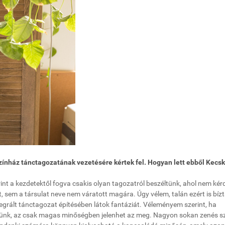
zínház tánctagozatának vezetésére kértek fel. Hogyan lett ebből Kec
rint a kezdetektől fogva csakis olyan tagozatról beszéltünk, ahol nem kér
, sem a társulat neve nem váratott magára. Úgy vélem, talán ezért is bíz
ntegrált tánctagozat építésében látok fantáziát. Véleményem szerint, ha
lünk, az csak magas minőségben jelenhet az meg. Nagyon sokan zenés s