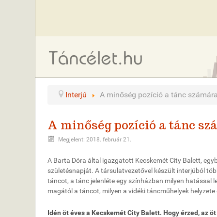
Interjú
A minőség pozíció a tánc számár
A minőség pozíció a tánc s
Megjelent: 2018. február 21.
A Barta Dóra által igazgatott Kecskemét City Balett, egy
születésnapját. A társulatvezetővel készült interjúból t
táncot, a tánc jelenléte egy színházban milyen hatással le
magától a táncot, milyen a vidéki táncműhelyek helyzete 
Idén öt éves a Kecskemét City Balett. Hogy érzed, az öt