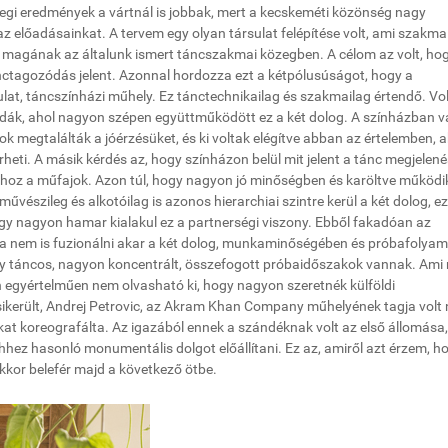
yegi eredmények a vártnál is jobbak, mert a kecskeméti közönség nagy
 az előadásainkat. A tervem egy olyan társulat felépítése volt, ami szakma
 magának az általunk ismert táncszakmai közegben. A célom az volt, hog
nctagozódás jelent. Azonnal hordozza ezt a kétpólusúságot, hogy a
ulat, táncszínházi műhely. Ez tánctechnikailag és szakmailag értendő. Vo
ák, ahol nagyon szépen együttműködött ez a két dolog. A színházban va
k megtalálták a jóérzésüket, és ki voltak elégítve abban az értelemben, 
eti. A másik kérdés az, hogy színházon belül mit jelent a tánc megjelené
hoz a műfajok. Azon túl, hogy nagyon jó minőségben és karöltve működi
művészileg és alkotóilag is azonos hierarchiai szintre kerül a két dolog, ez
ogy nagyon hamar kialakul ez a partnerségi viszony. Ebből fakadóan az
 ha nem is fuzionálni akar a két dolog, munkaminőségében és próbafolya
 táncos, nagyon koncentrált, összefogott próbaidőszakok vannak. Ami
on egyértelműen nem olvasható ki, hogy nagyon szeretnék külföldi
ikerült, Andrej Petrovic, az Akram Khan Company műhelyének tagja volt
t koreografálta. Az igazából ennek a szándéknak volt az első állomása
hez hasonló monumentális dolgot előállítani. Ez az, amiről azt érzem, h
kkor belefér majd a következő ötbe.