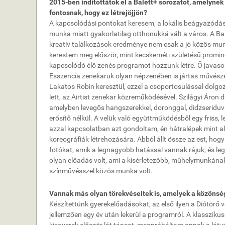
2015-ben indítottátok el a Balett+ sorozatot, amelyne
fontosnak, hogy ez létrejöjjön?
A kapcsolódási pontokat keresem, a lokális beágyazódás 
munka miatt gyakorlatilag otthonukká vált a város. A 
kreatív találkozások eredménye nem csak a jó közös munk
kerestem meg először, mint kecskeméti születésű prominen
kapcsolódó élő zenés programot hozzunk létre. Ő javasol
Esszencia zenekaruk olyan népzenében is jártas művészek
Lakatos Robin keresztül, ezzel a csoportosulással dolgo
lett, az Airtist zenekar közreműködésével. Szilágyi Áron 
amelyben levegős hangszerekkel, doronggal, didzseriduva
erősítő nélkül. A velük való együttműködésből egy friss, 
azzal kapcsolatban azt gondoltam, én hátralépek mint 
koreográfiák létrehozására. Abból állt össze az est, ho
fotókat, amik a legnagyobb hatással vannak rájuk, és leg
olyan előadás volt, ami a kísérletezőbb, műhelymunkának
színművésszel közös munka volt.
Vannak más olyan törekvéseitek is, amelyek a közönség 
Készítettünk gyerekelőadásokat, az első ilyen a Diótörő 
jellemzően egy év után lekerül a programról. A klassziku