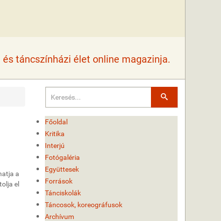
és táncszínházi élet online magazinja.
Keresés
Főoldal
Kritika
Interjú
Fotógaléria
Együttesek
hatja a
Források
olja el
Tánciskolák
Táncosok, koreográfusok
Archívum