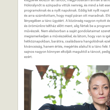
kisgyerek először lát táncot, megpróbáltam annak a látv
Hókirálynőt is színpadra vittük nemrég, és mind a két es
programoknak és a nyílt napoknak. Eddig két nyílt napot
és arra számítottam, hogy majd páran ott maradnak. Eh
lényegében a tánc ügyéért. A közönség nagyon nyitott és
és örömünkre teltház előtt ment, alig fértek be a program
művészek. Nem elsősorban a saját gondolataimat szeretn
megismerkedjen a művészekkel, és látom, hogy van is igény
hétköznapokban, barátira, családiasra hangolódnak ezek
kíváncsiság, hanem értés, megértés alakul ki a tánc felé.
sajnos nagyon könnyen eltolják maguktól a táncot, pedi
ezért.