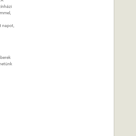
 A
zínházi
emmel,
t napot,
mberek
ehetünk