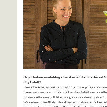
Ha jól tudom, eredetileg a kecskeméti Katona József S
City Balett?
Cseke Péterrel, a direktor úrral történt megállapodás sze
hanem evidencia a műfaji önállósodás, tehát sem az ötlet
hiszen előtte sem volt titok, hogy csak az ilyen módon i
kőszínházon belüli struktúrában táncművészetről beszé