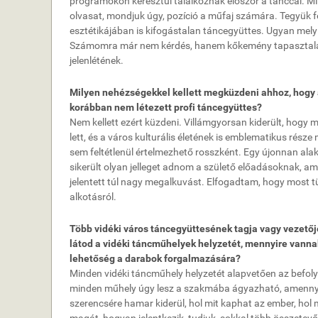
programokon keresztül találkoznak először a tánccal. 
olvasat, mondjuk úgy, pozíció a műfaj számára. Tegyük fe
esztétikájában is kifogástalan táncegyüttes. Ugyan melyi
Számomra már nem kérdés, hanem kőkemény tapasztalás,
jelenlétének.
Milyen nehézségekkel kellett megküzdeni ahhoz, hogy a
korábban nem létezett profi táncegyüttes?
Nem kellett ezért küzdeni. Villámgyorsan kiderült, hogy 
lett, és a város kulturális életének is emblematikus rész
sem feltétlenül értelmezhető rosszként. Egy újonnan alak
sikerült olyan jelleget adnom a születő előadásoknak,
jelentett túl nagy megalkuvást. Elfogadtam, hogy most t
alkotásról.
Több vidéki város táncegyüttesének tagja vagy vezetőj
látod a vidéki táncműhelyek helyzetét, mennyire vann
lehetőség a darabok forgalmazására?
Minden vidéki táncműhely helyzetét alapvetően az befoly
minden műhely úgy lesz a szakmába ágyazható, amennyi
szerencsére hamar kiderül, hol mit kaphat az ember, hol