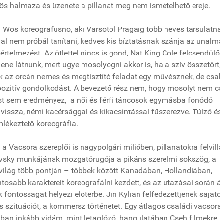
ös halmaza és üzenete a pillanat meg nem ismételhető ereje.
ia Wos koreográfusnő, aki Varsótól Prágáig több neves társulatná
l nem próbál tanítani, kedves kis bíztatásnak szánja az unalm
telmezést. Az ötlettel nincs is gond, Nat King Cole felcsendülő
llene látnunk, mert ugye mosolyogni akkor is, ha a szív összetört
k az orcán nemes és megtisztító feladat egy művésznek, de csa
a pozitív gondolkodást. A bevezető rész nem, hogy mosolyt nem c
st sem eredményez, a női és férfi táncosok egymásba fonódó
vissza, némi kacérsággal és kikacsintással fűszerezve. Túlzó é
lékeztető koreográfia.
a Vacsora szereplői is nagypolgári miliőben, pillanatokra felvil
covsky munkájának mozgatórugója a pikáns szerelmi sokszög, a
világ több pontján – többek között Kanadában, Hollandiában,
tosabb karaktereit koreografálni kezdett, és az utazásai során á
fontosságát helyezi előtérbe. Jiri Kylián felfedezettjének saját
 szituációt, a kommersz történetet. Egy átlagos családi vacsora
ncban inkább vidám, mint letaglózó, hangulatában Cseh filmekre