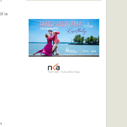
h
l is
n