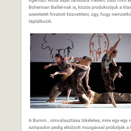
Egerházi Attila saját társulata mellett, több mi
Bohemian Ballet-nak is, közös produkciójuk a klass
szeretetét hivatott közvetíteni, úgy, hogy nemz
táplálkozik.
A Bumm.. címválasztása tökéletes, mire egy-egy ré
színpadon pedig eltúlzott mozgással próbálják a