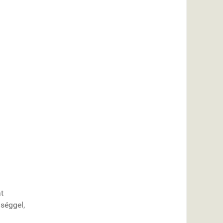
át
séggel,