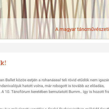
A magyar táncművészeti 
ék!
n Ballet közös estjén a rohanással teli rövid etűdök nem igazá
ndanivalójuk hatott volna, már robogott is tovább az előadás,
. A 10. Táncfórum keretében bemutatott Bumm.. így is hozott f