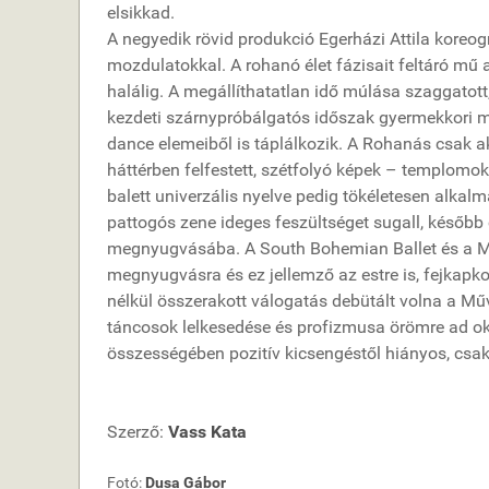
elsikkad.
A negyedik rövid produkció Egerházi Attila koreogr
mozdulatokkal. A rohanó élet fázisait feltáró mű 
halálig. A megállíthatatlan idő múlása szaggatott,
kezdeti szárnypróbálgatós időszak gyermekkori m
dance elemeiből is táplálkozik. A Rohanás csak a
háttérben felfestett, szétfolyó képek – templomok, 
balett univerzális nyelve pedig tökéletesen alkalm
pattogós zene ideges feszültséget sugall, későb
megnyugvásába. A South Bohemian Ballet és a Ma
megnyugvásra és ez jellemző az estre is, fejkapk
nélkül összerakott válogatás debütált volna a M
táncosok lelkesedése és profizmusa örömre ad ok
összességében pozitív kicsengéstől hiányos, csa
Szerző:
Vass Kata
Fotó:
Dusa Gábor