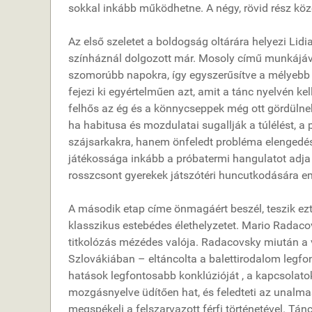
sokkal inkább működhetne. A négy, rövid rész köz
Az első szeletet a boldogság oltárára helyezi Lid
színháznál dolgozott már. Mosoly című munkájáva
szomorúbb napokra, így egyszerűsítve a mélyebb ér
fejezi ki egyértelműen azt, amit a tánc nyelvén ke
felhős az ég és a könnycseppek még ott gördülne
ha habitusa és mozdulatai sugallják a túlélést, 
szájsarkakra, hanem önfeledt probléma elengedé
játékossága inkább a próbatermi hangulatot adja 
rosszcsont gyerekek játszótéri huncutkodására em
A második etap címe önmagáért beszél, teszik ezt 
klasszikus estebédes élethelyzetet. Mario Rada
titkolózás mézédes valója. Radacovsky miután a 
Szlovákiában – eltáncolta a balettirodalom legfon
hatások legfontosabb konklúzióját , a kapcsolatok 
mozgásnyelve üdítően hat, és feledteti az unalmas
megspékeli a felszarvazott férfi történetével. Tá