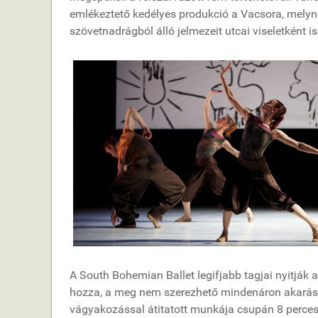
emlékeztető kedélyes produkció a Vacsora, melyne
szövetnadrágból álló jelmezeit utcai viseletként i
A South Bohemian Ballet legifjabb tagjai nyitják a
hozza, a meg nem szerezhető mindenáron akarását
vágyakozással átitatott munkája csupán 8 perces.