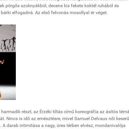
k pörgős szoknyákból, decens kis fekete koktél ruhából és
s bárki elfogadná. Az első felvonás mosollyal ér véget.
 harmadik részt, az Érzéki tiltás című koreográfia az ásítós tém
. Nincs is idő az emésztésre, mivel Samuel Delvaux női keserű
 A darab intimitása a nagy, üres térben elvész, mondanivalója