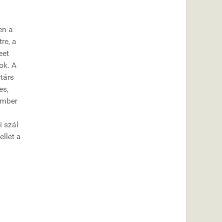
en a
re, a
eet
ok. A
rtárs
es,
ember
i szál
llet a