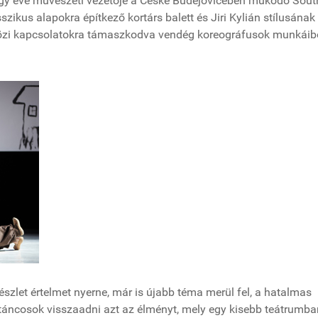
nt egy éve művészeti vezetője a Ceské Budejovicében működő Sout
zikus alapokra építkező kortárs balett és Jiri Kylián stílusának
etközi kapcsolatokra támaszkodva vendég koreográfusok munkáibó
szlet értelmet nyerne, már is újabb téma merül fel, a hatalmas
 táncosok visszaadni azt az élményt, mely egy kisebb teátrumba