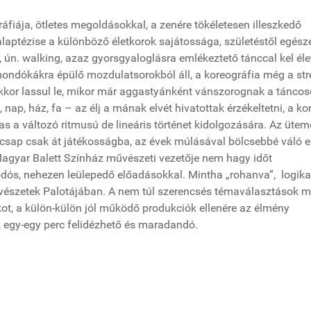
áfiája, ötletes megoldásokkal, a zenére tökéletesen illeszkedő
alaptézise a különböző életkorok sajátossága, születéstől egész
 ún. walking, azaz gyorsgyaloglásra emlékeztető tánccal kel élet
ondókákra épülő mozdulatsorokból áll, a koreográfia még a str
kkor lassul le, mikor már aggastyánként vánszorognak a táncos
nap, ház, fa – az élj a mának elvét hivatottak érzékeltetni, a ko
as a változó ritmusú de lineáris történet kidolgozására. Az ütem
b csap csak át játékosságba, az évek múlásával bölcsebbé váló 
gyar Balett Színház művészeti vezetője nem hagy időt
odós, nehezen leülepedő előadásokkal. Mintha „rohanva”, logika
űvészetek Palotájában. A nem túl szerencsés témaválasztások me
ot, a külön-külön jól működő produkciók ellenére az élmény
k egy-egy perc felidézhető és maradandó.