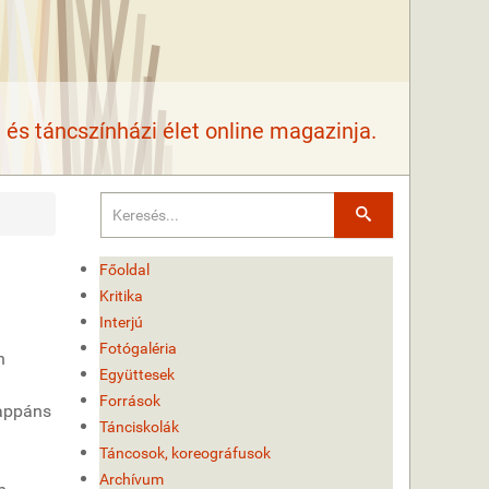
és táncszínházi élet online magazinja.
Keresés
Főoldal
Kritika
Interjú
Fotógaléria
n
Együttesek
Források
rappáns
Tánciskolák
Táncosok, koreográfusok
Archívum