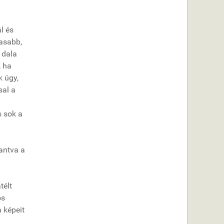
l és
asabb,
 dala
, ha
k úgy,
sal a
s sok a
lantva a
télt
os
 képeit