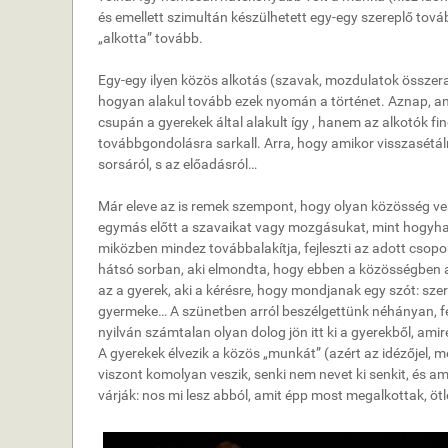
és emellett szimultán készülhetett egy-egy szereplő tová
„alkotta” tovább.
Egy-egy ilyen közös alkotás (szavak, mozdulatok összera
hogyan alakul tovább ezek nyomán a történet. Aznap, amik
csupán a gyerekek által alakult így , hanem az alkotók fi
továbbgondolásra sarkall. Arra, hogy amikor visszasétáln
sorsáról, s az előadásról…
Már eleve az is remek szempont, hogy olyan közösség ves
egymás előtt a szavaikat vagy mozgásukat, mint hogyha v
miközben mindez továbbalakítja, fejleszti az adott csopo
hátsó sorban, aki elmondta, hogy ebben a közösségben al
az a gyerek, aki a kérésre, hogy mondjanak egy szót: szer
gyermeke… A szünetben arról beszélgettünk néhányan, f
nyilván számtalan olyan dolog jön itt ki a gyerekből, ami
A gyerekek élvezik a közös „munkát” (azért az idézőjel, 
viszont komolyan veszik, senki nem nevet ki senkit, és a
várják: nos mi lesz abból, amit épp most megalkottak, ötl