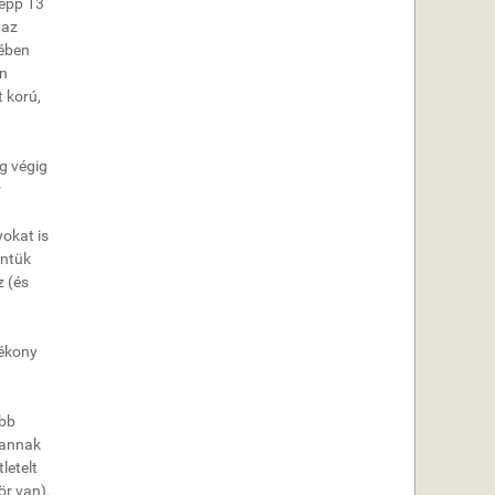
 épp 13
 az
zében
en
t korú,
ég végig
r
yokat is
intük
z (és
tékony
ebb
 annak
letelt
ör van),