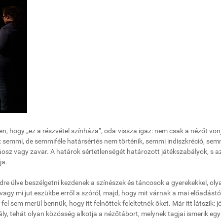
en, hogy „ez a részvétel színháza”, oda-vissza igaz: nem csak a nézőt von
semmi, de semmiféle határsértés nem történik, semmi indiszkréció, sem
áosz vagy zavar. A határok sértetlenségét határozott játékszabályok, s a
ja.
ldre ülve beszélgetni kezdenek a színészek és táncosok a gyerekekkel, oly
 vagy mi jut eszükbe erről a szóról, majd, hogy mit várnak a mai előadástól
sem merül bennük, hogy itt felnőttek feleltetnék őket. Már itt látszik: j
ály, tehát olyan közösség alkotja a nézőtábort, melynek tagjai ismerik eg