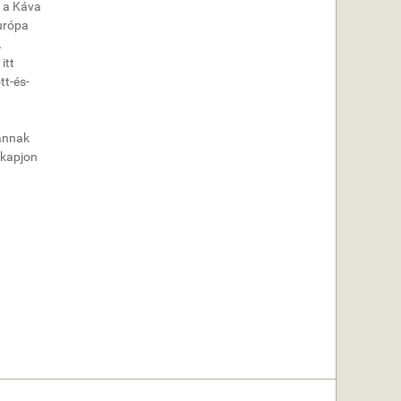
, a Káva
Európa
A
itt
tt-és-
 annak
 kapjon