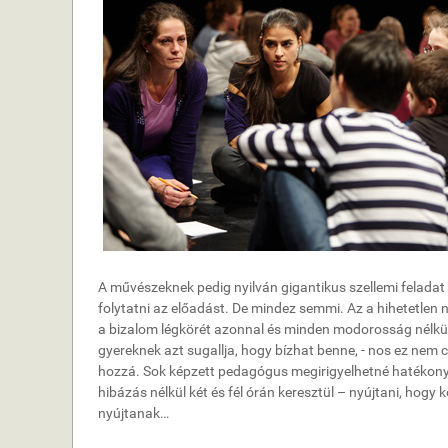
A művészeknek pedig nyilván gigantikus szellemi feladat az
folytatni az előadást. De mindez semmi. Az a hihetetlen
a bizalom légkörét azonnal és minden modorosság nélkül
gyereknek azt sugallja, hogy bízhat benne, - nos ez nem c
hozzá. Sok képzett pedagógus megirigyelhetné hatékonys
hibázás nélkül két és fél órán keresztül – nyújtani, hogy
nyújtanak…