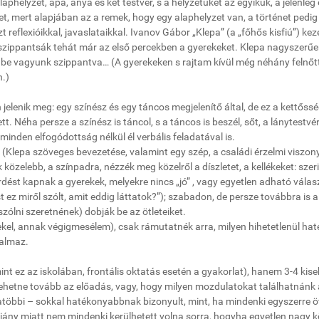
phelyzet, apa, anya és két testvér, s a helyzetüket az egyikük, a jelenleg
et, mert alapjában az a remek, hogy egy alaphelyzet van, a történet pedig
 reflexióikkal, javaslataikkal. Ivanov Gábor „Klepa” (a „főhős kisfiú”) ke
beszippantsák tehát már az első percekben a gyerekeket. Klepa nagyszerű
is be vagyunk szippantva… (A gyerekeken s rajtam kívül még néhány felnőt
n.)
elenik meg: egy színész és egy táncos megjelenítő által, de ez a kettőss
t. Néha persze a színész is táncol, s a táncos is beszél, sőt, a lánytestvé
minden elfogódottság nélkül él verbális feladatával is.
 (Klepa szöveges bevezetése, valamint egy szép, a családi érzelmi viszon
közelebb, a színpadra, nézzék meg közelről a díszletet, a kellékeket: szer
rdést kapnak a gyerekek, melyekre nincs „jó” , vagy egyetlen adható válas
ez miről szólt, amit eddig láttatok?”); szabadon, de persze továbbra is a
szólni szeretnének) dobják be az ötleteiket.
dekel, annak végigmesélem), csak rámutatnék arra, milyen hihetetlenül ha
kalmaz.
t ez az iskolában, frontális oktatás esetén a gyakorlat), hanem 3-4 kis
 mehetne tovább az előadás, vagy, hogy milyen mozdulatokat találhatnánk
atöbbi – sokkal hatékonyabbnak bizonyult, mint, ha mindenki egyszerre öt
ány miatt nem mindenki kerülhetett volna sorra, hogyha egyetlen nagy k