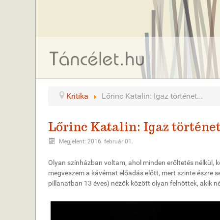
Kritika
Lőrinc Katalin: Igaz történet...
Lőrinc Katalin: Igaz történet.
Megjelent: 2016. február 01.
Olyan színházban voltam, ahol minden erőltetés nélkül, kö
megveszem a kávémat előadás előtt, mert szinte észre se
pillanatban 13 éves) nézők között olyan felnőttek, akik 