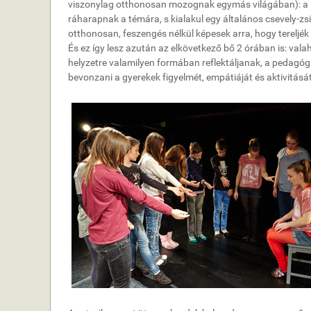
viszonylag otthonosan mozognak egymás világában): a R
ráharapnak a témára, s kialakul egy általános csevely-zs
otthonosan, feszengés nélkül képesek arra, hogy tereljék 
És ez így lesz azután az elkövetkező bő 2 órában is: vala
helyzetre valamilyen formában reflektáljanak, a pedag
bevonzani a gyerekek figyelmét, empátiáját és aktivitását