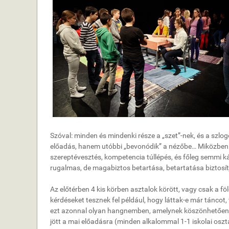
Szóval: minden és mindenki része a „szet”-nek, és a szlog
előadás, hanem utóbbi „bevonódik” a nézőbe… Miközben: 
szereptévesztés, kompetencia túllépés, és főleg semmi k
rugalmas, de magabiztos betartása, betartatása biztosít
Az előtérben 4 kis körben asztalok körött, vagy csak a fö
kérdéseket tesznek fel például, hogy láttak-e már táncot,
ezt azonnal olyan hangnemben, amelynek köszönhetően fel 
jött a mai előadásra (minden alkalommal 1-1 iskolai oszt