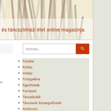
és táncszínházi élet online magazinja.
Keresés
Főoldal
Kritika
Interjú
Fotógaléria
or
Együttesek
Források
Tánciskolák
Táncosok, koreográfusok
Archívum