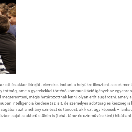
 ott és akkor létrejött elemeket instant a helyükre illeszteni, s ezek men
 nyitottság, amit a gyerekekkel történő kommunikáció igényel: az egyenra
 megteremteni, mégis határozottnak lenni, olyan erőt sugározni, amely a
supán intelligencia kérdése (az is!), de személyes adottság és készség is k
ágában azt a néhány színészt és táncost, akik ezt úgy képesek – lanka
 közben saját szakterületükön is (tehát tánc- és színművészként) hibátlant