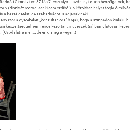
adnóti Gimnázium 37 fős 7. osztálya. Lazán, nyitottan beszélgetnek, 
ivaly (diszkrét marad, senki sem ordibál), a körökben helyet foglaló művé
is a beszélgetést, de szabadságot is adjanak neki.
hányszor a gyerekeket „konzultációra” hívják, hogy a színpadon kialakult
ógusi képzettséggel nem rendelkező táncművészek (is) bámulatosan képe
. (Csodálatra méltó, de erről még a végén.)