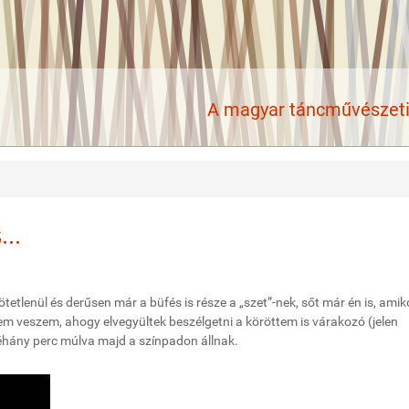
A magyar táncművészeti 
..
tetlenül és derűsen már a büfés is része a „szet”-nek, sőt már én is, amik
m veszem, ahogy elvegyültek beszélgetni a köröttem is várakozó (jelen
néhány perc múlva majd a színpadon állnak.