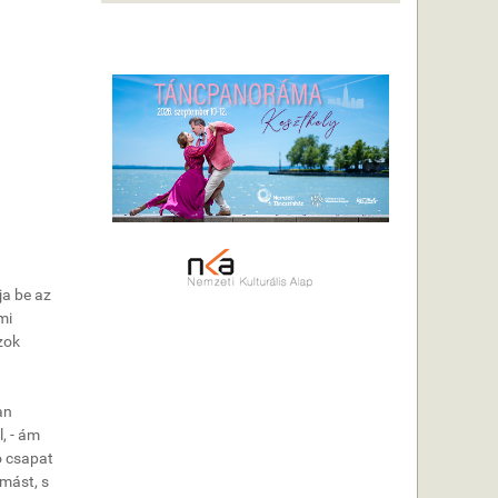
ja be az
mi
zok
an
, - ám
ó csapat
ymást, s