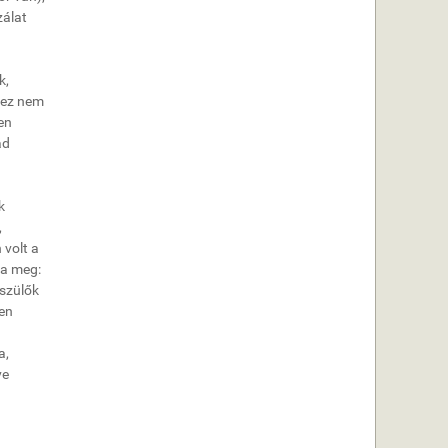
zálat
k,
, ez nem
en
ád
k
,
 volt a
ta meg:
 szülők
zen
a,
ve