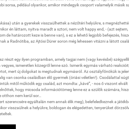
bbi sorsa, például olyankor, amikor mindegyik csoport valamelyik másik s
kása) után a gyerekek visszaülhettek a nézőtéri helyükre, s megnézhetté
or én láttam, nyitva maradt a sztori, nem volt happy end, - (azt sejtem
nom de határozott keze is benne van), s ez a lehető legjobb befejezés, hisz
ak a Radnótiba, az Ajtósi Dürer soron még lehessen vitázni a látott csal
z részt egy ilyen programban, amely tagjai nem (vagy kevésbé) szégyelli
egyes, ismeretlen közegről lenne szó. Ismerik egymás várható reakcióit
rtot, mert új dolgokat is megtudnak egymásról. Az osztályfőnökük is jelen
ig van csonka családban élő gyermek (óriási véletlen!). Csodálattal súg
intük mitől működik egy család, azt mondta: „kávé”, - nos ő viszont elvált
elnőttek, hogy micsoda információtömeg lenne ez a szülők számára, his
re otthon nem kerül sor…
mert szerencsére egyáltalán nem annak élik meg), belefeledkeznek a játékb
mikor visszaülnek a helyükre, boldogan és elégedetten, tenyerüket dörzsöl
eteltek.