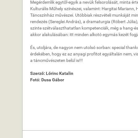
Megérdemlik egytől-egyik a nevük felsorolását, minta ér
Kulturális Műhely színészei, valamint: Hargitai Mariann
Táncszínház művészei. Utóbbiak részvételi munkáját mi
rendezés (Sereglei András), a dramaturgia (Róbert Júlia), 
szinte szétválaszthatatlan kompetenciák, még a hang-és f
akkor alakulásában: itt minden alkotó egymás kezét fogja
És, utoljára, de nagyon nem utolsó sorban: special thank
érdekében, hogy ez az anyagi profitot egyáltalán nem, vi
a táncművészeten belül is!!!
Szerző: Lőrinc Katalin
Fotó: Dusa Gábor