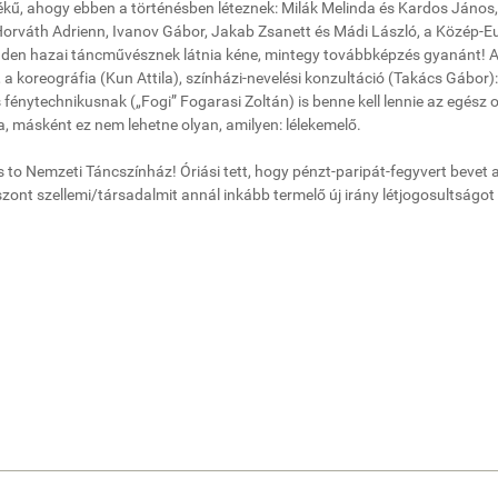
tékű, ahogy ebben a történésben léteznek: Milák Melinda és Kardos János
, Horváth Adrienn, Ivanov Gábor, Jakab Zsanett és Mádi László, a Közép-
nden hazai táncművésznek látnia kéne, mintegy továbbképzés gyanánt! 
a koreográfia (Kun Attila), színházi-nevelési konzultáció (Takács Gábor): 
énytechnikusnak („Fogi” Fogarasi Zoltán) is benne kell lennie az egész o
, másként ez nem lehetne olyan, amilyen: lélekemelő.
s to Nemzeti Táncszínház! Óriási tett, hogy pénzt-paripát-fegyvert bevet
szont szellemi/társadalmit annál inkább termelő új irány létjogosultságot