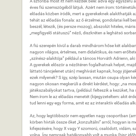
A sztoriba most itt nem kezdek bele: adva egy egyszerű ala
éves fiú szemszögéből látjuk. Azért nem írom: történetük
előadás közben íródik, mert a gyerekeknek alakíthatják azt
tehát az előadás fonala: az ő érzelmei, gondolatai kell 
beszél, létezik, (és persze mozog), abszolút hiteles, már
„megfigyelő státuszú” néző, diszkréten a leghátsó sorba
A fiú szerepén kívül a darab mindhárom hőse két alakban j
nagyon világos, értelmes, nem didaktikus, és nem erőltetet
„színész-alakítója” például a táncos Horváth Adrienn, aki 
A gyerekek először a nézőtéren foglalhatnak helyet, majd
láttató táncjelenet után) meghívást kapnak, hogy jöjjenek 
ezek milyenek? S így, szép lassan, miután csupa olyan ké
nagyon okosan megkerüli a direkt kérdést, hogy: „na most 
játékszabályokat tartva, (például: felteszik a kezüket, ha 
Nem írom le az előadás menetét (kijegyzeteltem: akit ér
tud lenni egy-egy forma, amit ez az interaktív előadás al
Az, hogy legtöbbször nem egyetlen nagy csoportban (amin
körben hívták össze őket „konzultálni” arról, hogyan is
kifejezésére, hogy X vagy Y szomorú, csalódott, vidám, s
volna. Így nemcsak hatékonyabb volt a munka (hisz időhi