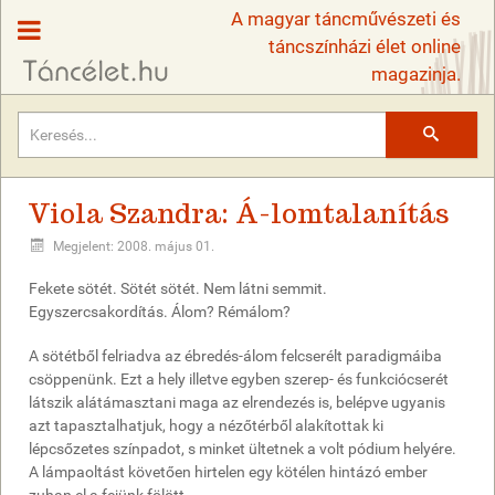
A magyar táncművészeti és
táncszínházi élet online
magazinja.
Keresés
Viola Szandra: Á-lomtalanítás
Megjelent: 2008. május 01.
Fekete sötét. Sötét sötét. Nem látni semmit.
Egyszercsakordítás. Álom? Rémálom?
A sötétből felriadva az ébredés-álom felcserélt paradigmáiba
csöppenünk. Ezt a hely illetve egyben szerep- és funkciócserét
látszik alátámasztani maga az elrendezés is, belépve ugyanis
azt tapasztalhatjuk, hogy a nézőtérből alakítottak ki
lépcsőzetes színpadot, s minket ültetnek a volt pódium helyére.
A lámpaoltást követően hirtelen egy kötélen hintázó ember