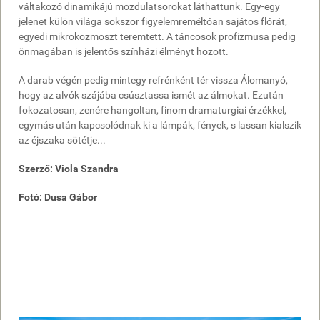
váltakozó dinamikájú mozdulatsorokat láthattunk. Egy-egy
jelenet külön világa sokszor figyelemreméltóan sajátos flórát,
egyedi mikrokozmoszt teremtett. A táncosok profizmusa pedig
önmagában is jelentős színházi élményt hozott.
A darab végén pedig mintegy refrénként tér vissza Álomanyó,
hogy az alvók szájába csúsztassa ismét az álmokat. Ezután
fokozatosan, zenére hangoltan, finom dramaturgiai érzékkel,
egymás után kapcsolódnak ki a lámpák, fények, s lassan kialszik
az éjszaka sötétje...
Szerző: Viola Szandra
Fotó: Dusa Gábor