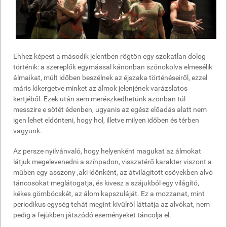
Ehhez képest a második jelentben rögtön egy szokatlan dolog
történik: a szereplők egymással kánonban szónokolva elmesélik
álmaikat, múlt időben beszélnek az éjszaka történéseiről, ezzel
máris kikergetve minket az álmok jelenjének varázslatos
kertjéből. Ezek után sem merészkedhetünk azonban túl
messzire e sötét édenben, ugyanis az egész előadás alatt nem
igen lehet eldönteni, hogy hol, illetve milyen időben és térben
vagyunk.
Az persze nyilvánvaló, hogy helyenként magukat az álmokat
látjuk megelevenedni a színpadon, visszatérő karakter viszont a
műben egy asszony ,aki időnként, az átvilágított csövekben alvó
táncosokat meglátogatja, és kivesz a szájukból egy világító,
kékes gömböcskét, az álom kapszuláját. Ez a mozzanat, mint
periodikus egység tehát megint kívülről láttatja az alvókat, nem
pedig a fejükben játszódó eseményeket táncolja el.