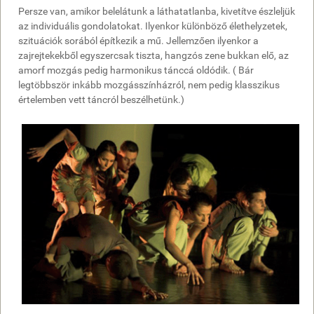
Persze van, amikor belelátunk a láthatatlanba, kivetítve észleljük
az individuális gondolatokat. Ilyenkor különböző élethelyzetek,
szituációk sorából építkezik a mű. Jellemzően ilyenkor a
zajrejtekekből egyszercsak tiszta, hangzós zene bukkan elő, az
amorf mozgás pedig harmonikus tánccá oldódik. ( Bár
legtöbbször inkább mozgásszínházról, nem pedig klasszikus
értelemben vett táncról beszélhetünk.)