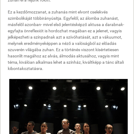
zuhan el a fejünk fölött.
Ez a kezdőmozzanat, a zuhanás mint elvont cselekvés
szimbolikáját többirányúsítja. Egyfelől, az álomba zuhanást,
másfelől azonban- mivel első jelentésképző aktusa a darabnak-
egyfajta önreflexiót is hordozhat magában ez a jelenet, vagyis
jelképezheti a színpadnak azt a szívóhatását, azt a vákuumot,
melynek eredményeképpen a néző a valóságból az előadás
szuverén világába zuhan. Ez a történés viszont kísértetiesen
hasonlít magához az alvás, álmodás aktusához, vagyis mint
téma, kiválóan alkalmas lehet a színház, kiváltképp a tánc általi
kibontakoztatásra.