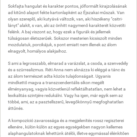
Sokfajta hangulat és karakter pontos, jólformált kirajzolásának
ad kitűnő alapot fekte kartonlapként az Éjszakai műszak. Van
olyan szereplő, aki kutyává változik, van, aki hiszékeny "csitri-
lányt" alakít, s van, aki az önhitt nagymenő karakterét közvetíti
felénk. A baj viszont az, hogy ezek a figurák és jellemek
túlságosan életszerűek. Sokszor mesterien kicsiszolt minden
mozdulatuk, porcikájuk, s pont emiatt nem illenek az álom
elnagyolt, homályos alakjaihoz.
S ami a legrosszabb, elmarad a varázslat, a csoda, a szenvedély
és a szürrealizmus. Réti Anna nem aknázza ki eléggé a tánc és
az álom természet adta közös tulajdonságait. Ugyanis
mindkettő magva a transzcendentális síkon megélt
élményanyag, vagyis közvetlenül reflektálhatatlan, nem lehet a
lexikalitás szintjére redukálni. Vagy ha igen, már egyik sem az
többé, ami, az a pasztellszerű, levegőkönnyű megfoghatatlan
áttűnés.
A kompozíció zavarossága és a megjelenítés rossz regiszterei
ellenére , külön-külön az egyes egységekben nagyon kellemes
alaphangulatoknak lehettünk átélői, illetve egymással élénkítően