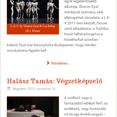
egyik legjelentősebb
alkotója, Sharon Eyal
mindazok számára, akik
ellátogattak társulata, a L-E-
V 2011-ben készült, House
L-E-V by Sharon Eyal & Gai Behar
című előadására, a Trafóba.
(IL): House
Kicsit felhánytorgatva a
közelmúltat azonban
kiderül, Eyal már bizonyította Budapesten, hogy minden
mozdulatára figyelni kell.
Bővebben...
Halász Tamás: Végzetképzelő
Megjelent: 2013. november 10.
A múltból, vagy a
fantáziából előlépő férfi, az
emlékező, vagy fantáziáló
nő és egy éneklő angyal –