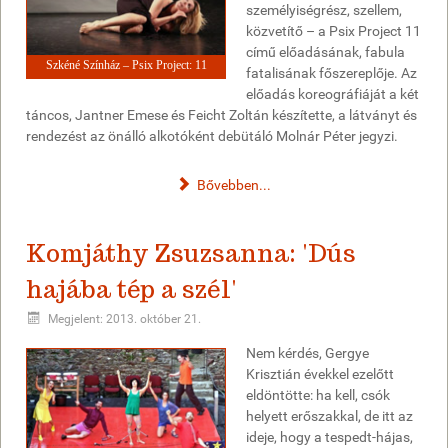
személyiségrész, szellem,
közvetítő – a Psix Project 11
című előadásának, fabula
Szkéné Színház – Psix Project: 11
fatalisának főszereplője. Az
előadás koreográfiáját a két
táncos, Jantner Emese és Feicht Zoltán készítette, a látványt és
rendezést az önálló alkotóként debütáló Molnár Péter jegyzi.
Bővebben...
Komjáthy Zsuzsanna: 'Dús
hajába tép a szél'
Megjelent: 2013. október 21.
Nem kérdés, Gergye
Krisztián évekkel ezelőtt
eldöntötte: ha kell, csók
helyett erőszakkal, de itt az
ideje, hogy a tespedt-hájas,