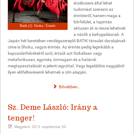
érzékcsere által lehet
tudomást szerezni az
érintésről, hanem maga a
bőrfelület, a tapintás
Batik (J): Shoku / Érintés
aktusán át is részei lehetnek
a nézők a befogadásnak. A
Japán hét keretében vendégszereplő BATIK társulat darabjának
címe is Shoku, vagyis érintés. Az érintés pedig leginkább a
kapcsolatfelvételről szól, értsük azt fizikálisan vagy
metaforikusan, egymás, önmagam és a határok
megtapasztalását is jelenti egyúttal. Vagy legalábbis nagyjából
ilyen előfeltevéseink lehetnek a cím alapján.
Bővebben...
Sz. Deme László: Irány a
tenger!
Megjelent: 2013. szeptember 30.