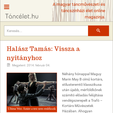
A magyar táncművészeti és
táncszínházi élet online
magazinja.
Keresés
Halász Tamás: Vissza a
nyitányhoz
Megjelent: 2014. február 04.
Néhány hónappal Maguy
Marin May B című kortárs,
stílusteremtő klasszikusa
után újabb, mérföldkőnek
számító előadás felújítása
vendégszerepelt a Trafó –
Kortárs Művészetek
Ultima Wez: Amire a test nem emlékszik
Házában. Ahogyan