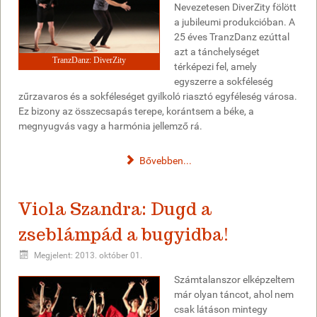
Nevezetesen DiverZity fölött
a jubileumi produkcióban. A
25 éves TranzDanz ezúttal
azt a tánchelységet
TranzDanz: DiverZity
térképezi fel, amely
egyszerre a sokféleség
zűrzavaros és a sokféleséget gyilkoló riasztó egyféleség városa.
Ez bizony az összecsapás terepe, korántsem a béke, a
megnyugvás vagy a harmónia jellemző rá.
Bővebben...
Viola Szandra: Dugd a
zseblámpád a bugyidba!
Megjelent: 2013. október 01.
Számtalanszor elképzeltem
már olyan táncot, ahol nem
csak látáson mintegy