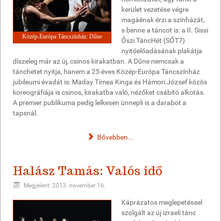
kerület vezetése végre
magáénak érzi a színházát,
s benne a táncot is: a II. Sissi
Közép-Európa Táncszínház: Dűne
Őszi TáncHét (SŐT7)
nyitóelőadásának plakátja
díszeleg már az új, csinos kirakatban. A Dűne nemcsak a
tánchetet nyitja, hanem a 25 éves Közép-Európa Táncszínház
jubileumi évadát is: Maday Tímea Kinga és Hámori József közös
koreográfiája is csinos, kirakatba való, nézőket csábító alkotás.
A premier publikuma pedig lelkesen ünnepli is a darabot a
tapsnál.
Bővebben...
Halász Tamás: Valós idő
Megjelent: 2013. november 16.
Káprázatos meglepetéssel
szolgált az új izraeli tánc