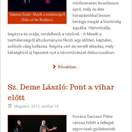
módszeresen levadássza:
apró, mély és éles
Salamon Eszter: Mesék a testtelenségről
harapásokkal lassan
(Tales of the Bodiless)
berágja magát a közönség
agyába. Hipnotizálja,
leigázza és uralja, rendelkezik a nézővel. - A Mesék a
testtelenségről áltudományos fikció, egy időtlen, képtelen,
sokkoló világ kollázsa. Régóta várt és remélt előadás, mely
kétségkívül új fejezetet nyit a táncművészet diskurzusában.
Bővebben...
Sz. Deme László: Pont a vihar
előtt
Megjelent: 2013. október 14.
Kovács Gerzson Péter
városa fölött a fellegek
egyre csak gyülekeznek.