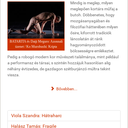
Mindig is meglep, milyen
meglepően kortárs műfaj a
butoh. Döbbenetes, hogy
mozgásanyagában és
filozófiai hátterében milyen
ősire, kiforrott tradíciók
láncolatán át ránk
BATARITA és Daiji Meguro: Azonnali
hagyományozódott
üzenet / Ko Murobushi: Kripta
bölcsességre emlékeztet.
Pedig a robogó modern kor művészeti találmánya, mint például
a performansz és társai, s szintén hozzájuk hasonlóan alig
néhány évtizedes, de gazdagon szétburjánzó múltra tekint
vissza.
Bővebben...
Viola Szandra: Hátraharc
Halász Tamás: Fragile