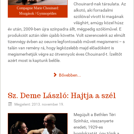
Chouinard-nak társulata. Az
Compagnie Marie Chouinard:
alkotó, aki forradalmi
Mozgások / Gymnopédies
szólóival vívott ki magának
világhírt, amúgy közel húsz
év után, 2009-ben újra színpadra állt, mégpedig szólóművel. E
produkciót aztán idén újabb követte. Volt szerencsénk az elmúlt
tizennégy évben az oeuvre legfontosabb műveit megismerni – s
talán van remény rá, hogy legközelebb majd előadóként is
megismerhetjük végre az ötvennyolc éves Chouinard-t. Ízelítőt
azért most is kaptunk belőle.
Bővebben...
Sz. Deme László: Hajtja a szél
Megjelent: 2013. november 19.
Megújult a Bethlen Téri
Színház, visszanyerte
eredeti, 1929-es
homlokzatát, úgy tűnik a