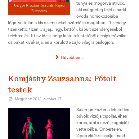
tunya és mogorva strucc,
Gergye Krisztián Társulata: Raped
aki csüggeteg fejét a sarki
Europeans
óvoda homokozójába
lógatva talán a kis szemcséket számlálja magában - "tizenegy,
tizenkettő, tizen... ajjaj... egy, kettő" -, kábult szendergéséből
felébredjék. Itt az ideje, hogy lusta tekintetéből a csipkerózsika-
csipákat kivakarja, és a körülötte zajló világra pislogjon.
Bővebben...
Komjáthy Zsuzsanna: Pótolt
testek
Megjelent: 2013. október 17.
Salamon Eszter a lehetetlent
bűvöli: víziója cipollai, éhes
korcs, ami a nézői kogníciót
vette célba. Embertelen,
lápos vidékre csalja, majd