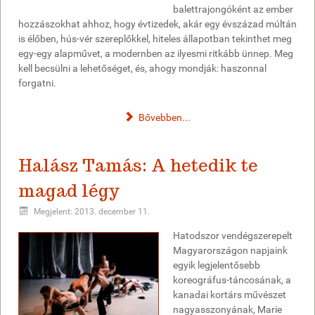
balettrajongóként az ember
hozzászokhat ahhoz, hogy évtizedek, akár egy évszázad múltán
is élőben, hús-vér szereplőkkel, hiteles állapotban tekinthet meg
egy-egy alapművet, a modernben az ilyesmi ritkább ünnep. Meg
kell becsülni a lehetőséget, és, ahogy mondják: haszonnal
forgatni.
Bővebben...
Halász Tamás: A hetedik te
magad légy
Megjelent: 2013. december 11.
Hatodszor vendégszerepelt
Magyarországon napjaink
egyik legjelentősebb
koreográfus-táncosának, a
kanadai kortárs művészet
nagyasszonyának, Marie