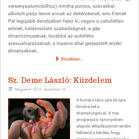
versenyautomobilhoz) mintha pontos, szavakkal
alkotott párja lenne annak az életérzésnek, ami Frenák
Pál legújabb darabjában fejez ki; vagyis a zabolátlan
erőnek, határoszlató szabadságnak, a gép
dinamizmusának, továbbá az autófétis
szexuálvarázsának, a masina által gerjesztett érzéki
élményeknek..
Bővebben...
Sz. Deme László: Küzdelem
Megjelent: 2010. december 14.
A kortárs tánc újra és újra
birokra kel a
dramaturgiával. A mai
progresszív táncnyelven
alapuló előadásoknál rendre
felmerül a kérdés, hogy