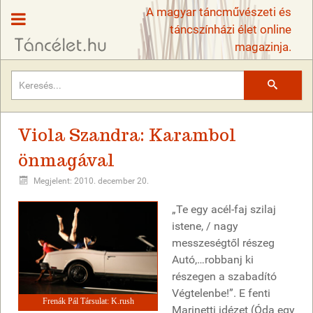
A magyar táncművészeti és
táncszínházi élet online
magazinja.
Keresés
Viola Szandra: Karambol
önmagával
Megjelent: 2010. december 20.
„Te egy acél-faj szilaj
istene, / nagy
messzeségtől részeg
Autó,…robbanj ki
részegen a szabadító
Végtelenbe!”. E fenti
Frenák Pál Társulat: K.rush
Marinetti idézet (Óda egy