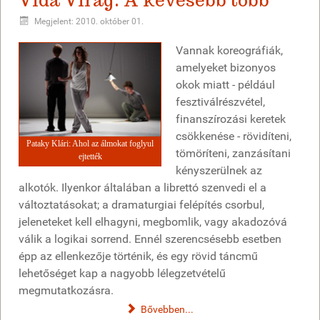
Vida Virág: A kevesebb több
Megjelent: 2010. október 01.
Vannak koreográfiák,
amelyeket bizonyos
okok miatt - például
fesztiválrészvétel,
finanszírozási keretek
csökkenése - rövidíteni,
Pataky Klári: Ahol az álmokat foglyul
tömöríteni, zanzásítani
ejtették
kényszerülnek az
alkotók. Ilyenkor általában a librettó szenvedi el a
változtatásokat; a dramaturgiai felépítés csorbul,
jeleneteket kell elhagyni, megbomlik, vagy akadozóvá
válik a logikai sorrend. Ennél szerencsésebb esetben
épp az ellenkezője történik, és egy rövid táncmű
lehetőséget kap a nagyobb lélegzetvételű
megmutatkozásra.
Bővebben...