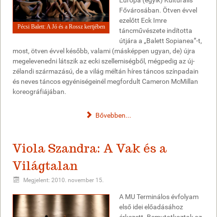
Európa (egyik) Kulturális
Fővárosában. Ötven évvel
ezelőtt Eck Imre
Pécsi Balett: A Jó és a Rossz kertjében
táncművészete indította
útjára a „Balett Sopianea”-t,
most, ötven évvel később, valami (másképpen ugyan, de) újra
megelevenedni látszik az ecki szellemiségből, mégpedig az új-
zélandi származású, de a világ méltán híres táncos színpadain
és neves táncos egyéniségeinél megfordult Cameron McMillan
koreográfiájában.
Bővebben...
Viola Szandra: A Vak és a
Világtalan
Megjelent: 2010. november 15.
A MU Terminálos évfolyam
első idei előadásához