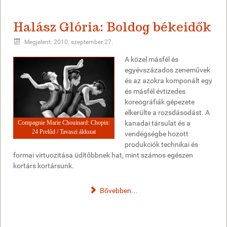
Halász Glória: Boldog békeidők
Megjelent: 2010. szeptember 27.
A közel másfél és
egyévszázados zeneművek
és az azokra komponált egy
és másfél évtizedes
koreográfiák gépezete
elkerülte a rozsdásodást. A
Compagnie Marie Chouinard: Chopin:
kanadai társulat és a
24 Prelűd / Tavaszi áldozat
vendégségbe hozott
produkciók technikai és
formai virtuozitása üdítőbbnek hat, mint számos egészen
kortárs kortársunk.
Bővebben...