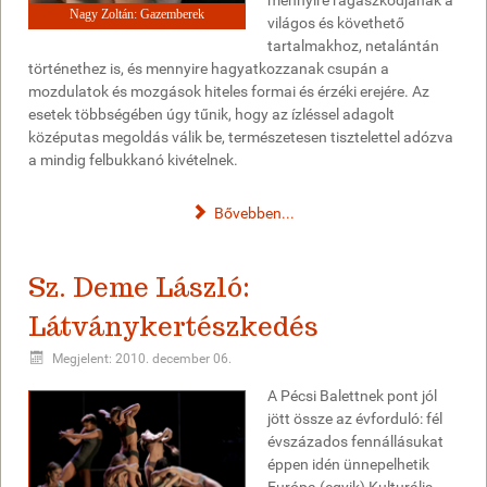
mennyire ragaszkodjanak a
Nagy Zoltán: Gazemberek
világos és követhető
tartalmakhoz, netalántán
történethez is, és mennyire hagyatkozzanak csupán a
mozdulatok és mozgások hiteles formai és érzéki erejére. Az
esetek többségében úgy tűnik, hogy az ízléssel adagolt
középutas megoldás válik be, természetesen tisztelettel adózva
a mindig felbukkanó kivételnek.
Bővebben...
Sz. Deme László:
Látványkertészkedés
Megjelent: 2010. december 06.
A Pécsi Balettnek pont jól
jött össze az évforduló: fél
évszázados fennállásukat
éppen idén ünnepelhetik