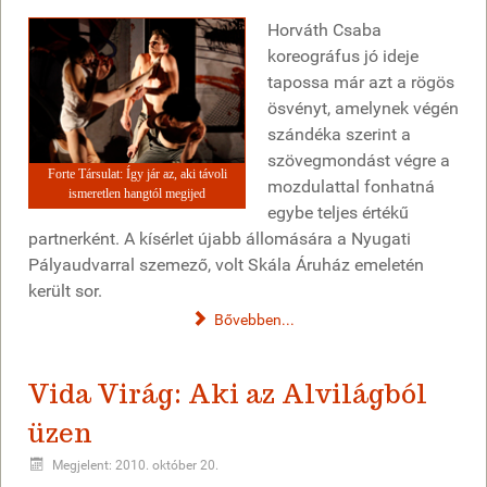
Horváth Csaba
koreográfus jó ideje
tapossa már azt a rögös
ösvényt, amelynek végén
szándéka szerint a
szövegmondást végre a
Forte Társulat: Így jár az, aki távoli
mozdulattal fonhatná
ismeretlen hangtól megijed
egybe teljes értékű
partnerként. A kísérlet újabb állomására a Nyugati
Pályaudvarral szemező, volt Skála Áruház emeletén
került sor.
Bővebben...
Vida Virág: Aki az Alvilágból
üzen
Megjelent: 2010. október 20.