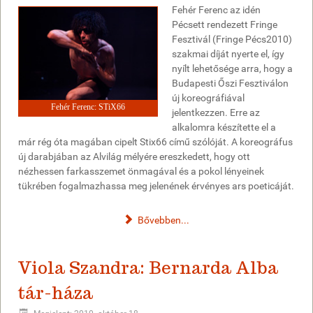
Fehér Ferenc az idén
Pécsett rendezett Fringe
Fesztivál (Fringe Pécs2010)
szakmai díját nyerte el, így
nyílt lehetősége arra, hogy a
Budapesti Őszi Fesztiválon
új koreográfiával
Fehér Ferenc: STiX66
jelentkezzen. Erre az
alkalomra készítette el a
már rég óta magában cipelt Stix66 című szólóját. A koreográfus
új darabjában az Alvilág mélyére ereszkedett, hogy ott
nézhessen farkasszemet önmagával és a pokol lényeinek
tükrében fogalmazhassa meg jelenének érvényes ars poeticáját.
Bővebben...
Viola Szandra: Bernarda Alba
tár-háza