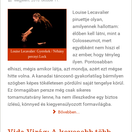
Megjelent: 2010. október 11.
Louise Lecavalier
piruettje olyan,
amilyennek hallottam:
élőben kell látni, mint a
Colosseumot, mert
egyébként nem hiszi el
Louise Lecavalier: Gyerekek / Néhány
az ember, hogy tényleg
percnyi Lock
ilyen. Pontosabban
elhiszi, mégis amikor látja, azt mondja, azért ezt mégse
hitte volna. A kanadai táncosnő gyakorlatilag bármilyen
szögben képes tökéletesen pördülni saját tengelye körül.
Ez önmagában persze még csak sikeres
tornamutatvány lenne, ha nem illeszkedne egy biztos
ízlésű, könnyed és kiegyensúlyozott formavilágba.
Bővebben...