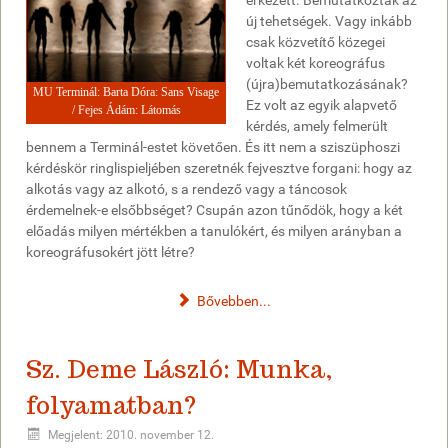
érkezett. Bemutatkoztak az
új tehetségek. Vagy inkább
csak közvetítő közegei
voltak két koreográfus
(újra)bemutatkozásának?
MU Terminál: Barta Dóra: Sans Visage
Ez volt az egyik alapvető
/ Fejes Ádám: Látomás
kérdés, amely felmerült
bennem a Terminál-estet követően. És itt nem a sziszüphoszi
kérdéskör ringlispieljében szeretnék fejvesztve forgani: hogy az
alkotás vagy az alkotó, s a rendező vagy a táncosok
érdemelnek-e elsőbbséget? Csupán azon tűnődök, hogy a két
előadás milyen mértékben a tanulókért, és milyen arányban a
koreográfusokért jött létre?
Bővebben...
Sz. Deme László: Munka,
folyamatban?
Megjelent: 2010. november 12.