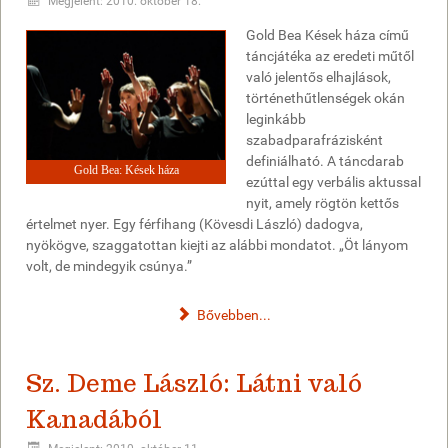
Megjelent: 2010. október 18.
Gold Bea Kések háza című
táncjátéka az eredeti műtől
való jelentős elhajlások,
történethűtlenségek okán
leginkább
szabadparafrázisként
definiálható. A táncdarab
Gold Bea: Kések háza
ezúttal egy verbális aktussal
nyit, amely rögtön kettős
értelmet nyer. Egy férfihang (Kövesdi László) dadogva,
nyökögve, szaggatottan kiejti az alábbi mondatot. „Öt lányom
volt, de mindegyik csúnya.”
Bővebben...
Sz. Deme László: Látni való
Kanadából