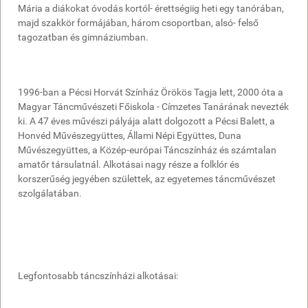
Mária a diákokat óvodás kortól- érettségiig heti egy tanórában,
majd szakkör formájában, három csoportban, alsó- felső
tagozatban és gimnáziumban.
1996-ban a Pécsi Horvát Színház Örökös Tagja lett, 2000 óta a
Magyar Táncművészeti Főiskola - Címzetes Tanárának nevezték
ki. A 47 éves művészi pályája alatt dolgozott a Pécsi Balett, a
Honvéd Művészegyüttes, Állami Népi Együttes, Duna
Művészegyüttes, a Közép-európai Táncszínház és számtalan
amatőr társulatnál. Alkotásai nagy része a folklór és
korszerűség jegyében születtek, az egyetemes táncművészet
szolgálatában.
Legfontosabb táncszínházi alkotásai: