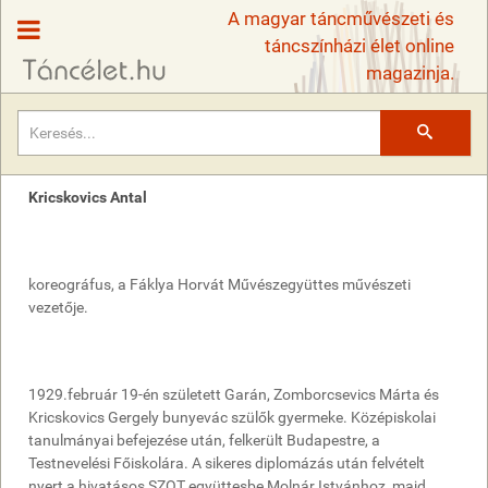
A magyar táncművészeti és
táncszínházi élet online
magazinja.
Keresés
Kricskovics Antal
koreográfus, a Fáklya Horvát Művészegyüttes művészeti
vezetője.
1929.február 19-én született Garán, Zomborcsevics Márta és
Kricskovics Gergely bunyevác szülők gyermeke. Középiskolai
tanulmányai befejezése után, felkerült Budapestre, a
Testnevelési Főiskolára. A sikeres diplomázás után felvételt
nyert a hivatásos SZOT együttesbe Molnár Istvánhoz, majd