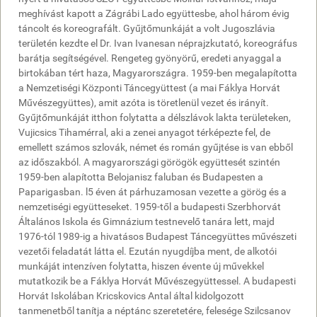
meghívást kapott a Zágrábi Lado együttesbe, ahol három évig
táncolt és koreografált. Gyűjtőmunkáját a volt Jugoszlávia
területén kezdte el Dr. Ivan Ivanesan néprajzkutató, koreográfus
barátja segítségével. Rengeteg gyönyörű, eredeti anyaggal a
birtokában tért haza, Magyarországra. 1959-ben megalapította
a Nemzetiségi Központi Táncegyüttest (a mai Fáklya Horvát
Művészegyüttes), amit azóta is töretlenül vezet és irányít.
Gyűjtőmunkáját itthon folytatta a délszlávok lakta területeken,
Vujicsics Tihamérral, aki a zenei anyagot térképezte fel, de
emellett számos szlovák, német és román gyűjtése is van ebből
az időszakból. A magyarországi görögök együttesét szintén
1959-ben alapította Belojanisz faluban és Budapesten a
Paparigasban. l5 éven át párhuzamosan vezette a görög és a
nemzetiségi együtteseket. 1959-től a budapesti Szerbhorvát
Általános Iskola és Gimnázium testnevelő tanára lett, majd
1976-tól 1989-ig a hivatásos Budapest Táncegyüttes művészeti
vezetői feladatát látta el. Ezután nyugdíjba ment, de alkotói
munkáját intenzíven folytatta, hiszen évente új művekkel
mutatkozik be a Fáklya Horvát Művészegyüttessel. A budapesti
Horvát Iskolában Kricskovics Antal által kidolgozott
tanmenetből tanítja a néptánc szeretetére, felesége Szilcsanov