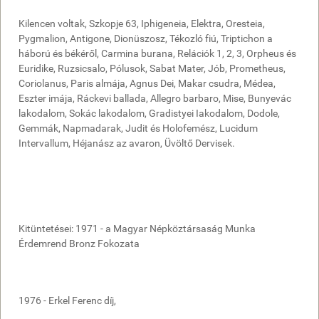
Kilencen voltak, Szkopje 63, Iphigeneia, Elektra, Oresteia,
Pygmalion, Antigone, Dionüszosz, Tékozló fiú, Triptichon a
háború és békéről, Carmina burana, Relációk 1, 2, 3, Orpheus és
Euridike, Ruzsicsalo, Pólusok, Sabat Mater, Jób, Prometheus,
Coriolanus, Paris almája, Agnus Dei, Makar csudra, Médea,
Eszter imája, Ráckevi ballada, Allegro barbaro, Mise, Bunyevác
lakodalom, Sokác lakodalom, Gradistyei Iakodalom, Dodole,
Gemmák, Napmadarak, Judit és Holofemész, Lucidum
Intervallum, Héjanász az avaron, Üvöltő Dervisek.
Kitüntetései: 1971 - a Magyar Népköztársaság Munka
Érdemrend Bronz Fokozata
1976 - Erkel Ferenc díj,