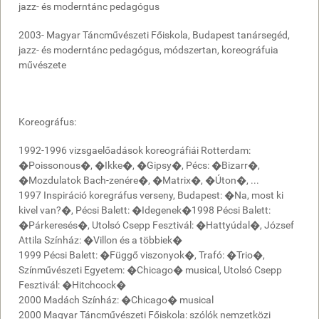
jazz- és moderntánc pedagógus
2003- Magyar Táncművészeti Főiskola, Budapest tanársegéd,
jazz- és moderntánc pedagógus, módszertan, koreográfuia
művészete
Koreográfus:
1992-1996 vizsgaelőadások koreográfiái Rotterdam:
�Poissonous�, �Ikke�, �Gipsy�, Pécs: �Bizarr�,
�Mozdulatok Bach-zenére�, �Matrix�, �Úton�, ...
1997 Inspiráció koregráfus verseny, Budapest: �Na, most ki
kivel van?�, Pécsi Balett: �Idegenek�1998 Pécsi Balett:
�Párkeresés�, Utolsó Csepp Fesztivál: �Hattyúdal�, József
Attila Színház: �Villon és a többiek�
1999 Pécsi Balett: �Függő viszonyok�, Trafó: �Trio�,
Színművészeti Egyetem: �Chicago� musical, Utolsó Csepp
Fesztivál: �Hitchcock�
2000 Madách Színház: �Chicago� musical
2000 Magyar Táncművészeti Főiskola: szólók nemzetközi