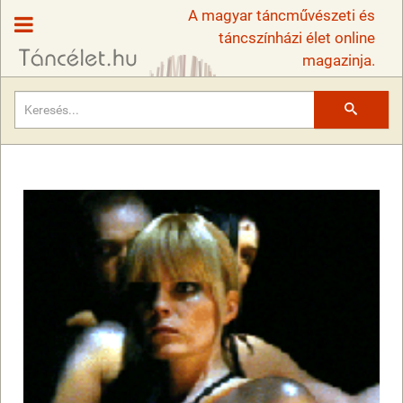
A magyar táncművészeti és
táncszínházi élet online
magazinja.
Keresés