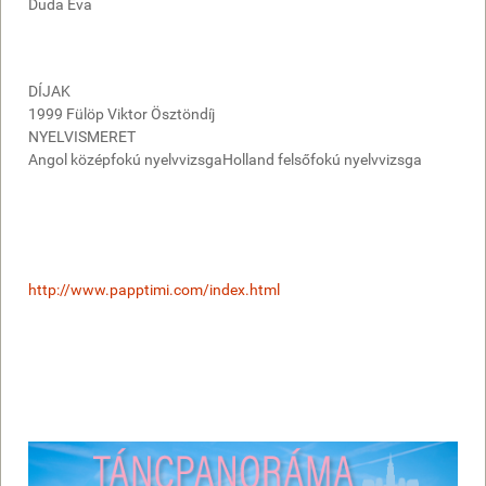
Duda Éva
DÍJAK
1999 Fülöp Viktor Ösztöndíj
NYELVISMERET
Angol középfokú nyelvvizsgaHolland felsőfokú nyelvvizsga
http://www.papptimi.com/index.html