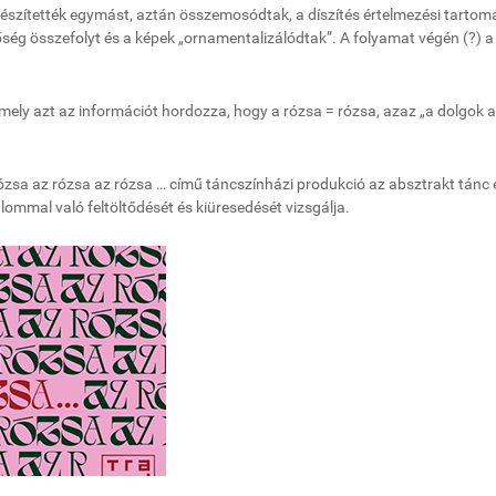
gészítették egymást, aztán összemosódtak, a díszítés értelmezési tarto
nőség összefolyt és a képek „ornamentalizálódtak”. A folyamat végén (?) a
amely azt az információt hordozza, hogy a rózsa = rózsa, azaz „a dolgok 
zsa az rózsa az rózsa … című táncszínházi produkció az absztrakt tánc 
alommal való feltöltődését és kiüresedését vizsgálja.