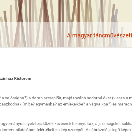
A magyar táncművészeti 
színház Kisterem
be? a valóságba?) a darab szereplőit, majd tovább sodorná őket (vissza a 
kapaszkodnak (mibe? egymásba? az emlékeikbe? a vágyaikba?) és maradn
agyományos nyelvi eszközök kevésnek bizonyultak, a jelenségeket sokka
) a kommunikációban felértékelte a kép szerepét. Az ábrázoló jellegű képek