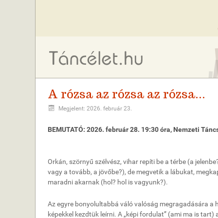
A rózsa az rózsa az rózsa...
Megjelent: 2026. február 23.
BEMUTATÓ: 2026. február 28. 19:30 óra, Nemzeti Tánc
Orkán, szörnyű szélvész, vihar repíti be a térbe (a jelen
vagy a tovább, a jövőbe?), de megvetik a lábukat, meg
maradni akarnak (hol? hol is vagyunk?).
Az egyre bonyolultabbá váló valóság megragadására a h
képekkel kezdtük leírni. A „képi fordulat” (ami ma is tart