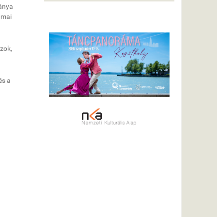
mánya
 mai
azok,
és a