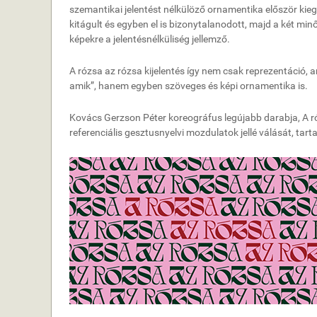
szemantikai jelentést nélkülöző ornamentika először kie
kitágult és egyben el is bizonytalanodott, majd a két mi
képekre a jelentésnélküliség jellemző.
A rózsa az rózsa kijelentés így nem csak reprezentáció, 
amik”, hanem egyben szöveges és képi ornamentika is.
Kovács Gerzson Péter koreográfus legújabb darabja, A ró
referenciális gesztusnyelvi mozdulatok jellé válását, tart