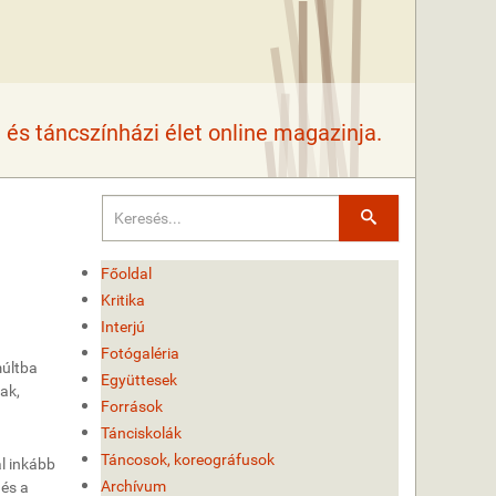
és táncszínházi élet online magazinja.
Keresés
Főoldal
Kritika
Interjú
Fotógaléria
múltba
Együttesek
ak,
Források
Tánciskolák
Táncosok, koreográfusok
l inkább
Archívum
 és a