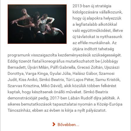
2013-ban új stratégia
kidolgozására vállalkozunk,
hogy új alapokra helyezzük
a legfiatalabb alkotókkal
való együttműködést, illetve
új távlatokat is nyithassunk
az efféle munkáknak. Az
útjára indított tehetség
programunk visszaigazolta kezdeményezésük szükségességét.
Eddig tizenöt fiatal koreográfus mutatkozhatott be (Jobbágy
Bernadett, Újvári Milán, Pálfi Gabriella, Grecsó Zoltán, Ujszászi
Dorottya, Varga Kinga, Gyulai Júlia, Halász Gábor, Szamosi
Judit, Kiss Anikó, Simkó Beatrix, Túri Lajos Péter, Samu Kristók,
Szarvas Krisztina, Mikó Dávid), akik közülük többen felkérést
kaptak, hogy készítsenek önálló műveket. Simkó Beatrix
demonstrációját pedig, 2017-ben Lábán Rudolf díjra jelölték. A
sikeres bemutatkozások tapasztalatai nyomán a Közép-Európa
Táncszínház, ebben az évben is kiírja a nyílt pályázatot.
Bővebben...