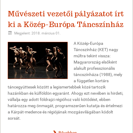
Művészeti vezetői pályázatot írt
ki a Közép-Európa Táncszínház
Megjelent: 2018. március 01.
A Közép-Európa
Táncszínház (KET) nagy
múltra tekint vissza:
Magyarország elsőként
alakult professzionális
táncszínháza (1988), mely
a független kortárs
táncegyüttesek között a legismertebbek közé tartozik
hazánkban és külföldön egyaránt. Ahogy ezt nevében is hirdeti,
vállalja egy adott földrajzi régióhoz való kötődést, ebben
határozza meg önmagát, programszerűen kutatja és értelmezi
a Kárpát-medence és régiójának mozgásvilágában kódolt
sorsát.
Bővebben...