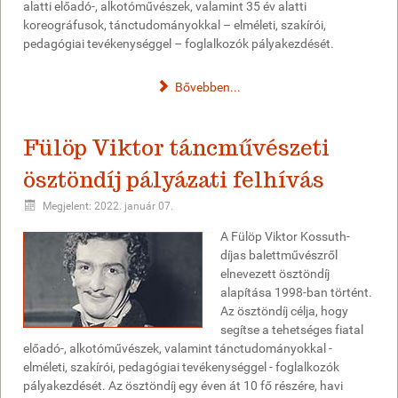
alatti előadó-, alkotóművészek, valamint 35 év alatti
koreográfusok, tánctudományokkal – elméleti, szakírói,
pedagógiai tevékenységgel – foglalkozók pályakezdését.
Bővebben...
Fülöp Viktor táncművészeti
ösztöndíj pályázati felhívás
Megjelent: 2022. január 07.
A Fülöp Viktor Kossuth-
díjas balettművészről
elnevezett ösztöndíj
alapítása 1998-ban történt.
Az ösztöndíj célja, hogy
segítse a tehetséges fiatal
előadó-, alkotóművészek, valamint tánctudományokkal -
elméleti, szakírói, pedagógiai tevékenységgel - foglalkozók
pályakezdését. Az ösztöndíj egy éven át 10 fő részére, havi