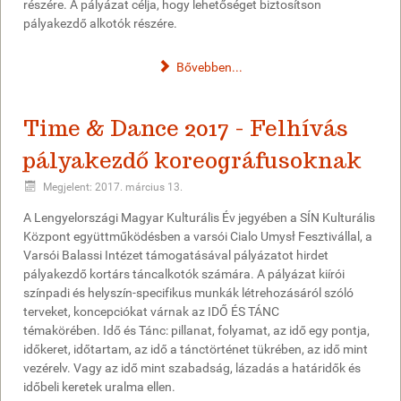
részére. A pályázat célja, hogy lehetőséget biztosítson
pályakezdő alkotók részére.
Bővebben...
Time & Dance 2017 - Felhívás
pályakezdő koreográfusoknak
Megjelent: 2017. március 13.
A Lengyelországi Magyar Kulturális Év jegyében a SÍN Kulturális
Központ együttműködésben a varsói Cialo Umysł Fesztivállal, a
Varsói Balassi Intézet támogatásával pályázatot hirdet
pályakezdő kortárs táncalkotók számára. A pályázat kiírói
színpadi és helyszín-specifikus munkák létrehozásáról szóló
terveket, koncepciókat várnak az IDŐ ÉS TÁNC
témakörében. Idő és Tánc: pillanat, folyamat, az idő egy pontja,
időkeret, időtartam, az idő a tánctörténet tükrében, az idő mint
vezérelv. Vagy az idő mint szabadság, lázadás a határidők és
időbeli keretek uralma ellen.