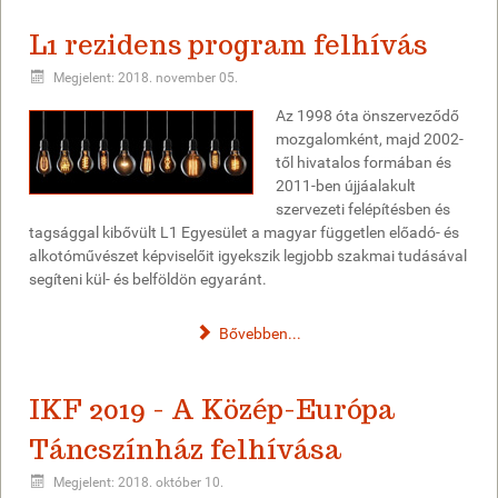
L1 rezidens program felhívás
Megjelent: 2018. november 05.
Az 1998 óta önszerveződő
mozgalomként, majd 2002-
től hivatalos formában és
2011-ben újjáalakult
szervezeti felépítésben és
tagsággal kibővült L1 Egyesület a magyar független előadó- és
alkotóművészet képviselőit igyekszik legjobb szakmai tudásával
segíteni kül- és belföldön egyaránt.
Bővebben...
IKF 2019 - A Közép-Európa
Táncszínház felhívása
Megjelent: 2018. október 10.