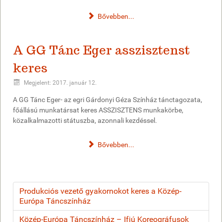
Bővebben...
A GG Tánc Eger asszisztenst
keres
Megjelent: 2017. január 12.
A GG Tánc Eger- az egri Gárdonyi Géza Színház tánctagozata,
főállású munkatársat keres ASSZISZTENS munkakörbe,
közalkalmazotti státuszba, azonnali kezdéssel.
Bővebben...
Produkciós vezető gyakornokot keres a Közép-
Európa Táncszínház
Közép-Európa Táncszínház – Ifjú Koreográfusok