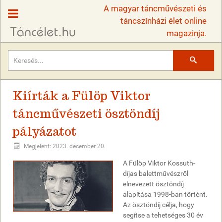
A magyar táncművészeti és
táncszínházi élet online
magazinja.
Keresés
Kiírták a Fülöp Viktor
táncművészeti ösztöndíj
pályázatot
Megjelent: 2023. december 20.
A Fülöp Viktor Kossuth-
díjas balettművészről
elnevezett ösztöndíj
alapítása 1998-ban történt.
Az ösztöndíj célja, hogy
segítse a tehetséges 30 év