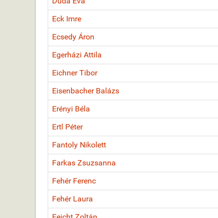
Duda Éva
Eck Imre
Ecsedy Áron
Egerházi Attila
Eichner Tibor
Eisenbacher Balázs
Erényi Béla
Ertl Péter
Fantoly Nikolett
Farkas Zsuzsanna
Fehér Ferenc
Fehér Laura
Feicht Zoltán