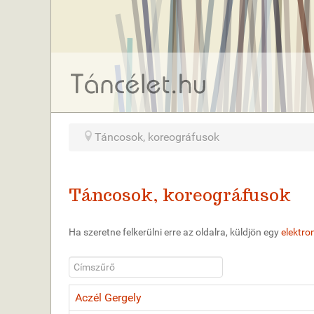
Táncosok, koreográfusok
Táncosok, koreográfusok
Ha szeretne felkerülni erre az oldalra, küldjön egy
elektron
Címszűrő
Aczél Gergely