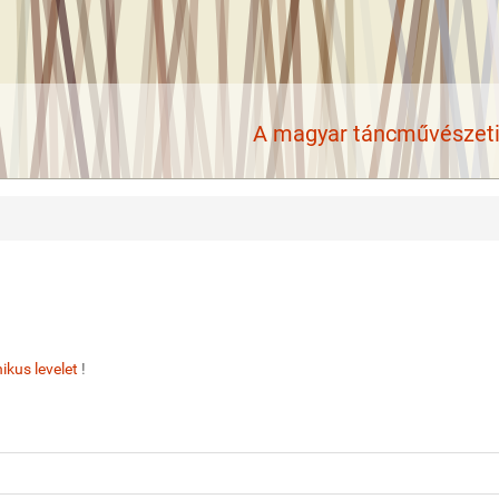
A magyar táncművészeti 
ikus levelet
!