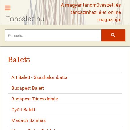
A magyar táncművészeti és
táncszínházi élet online
magazinja.
Keresés
Balett
Art Balett - Százhalombatta
Budapest Balett
Budapest Táncszínház
Győri Balett
Madách Színház