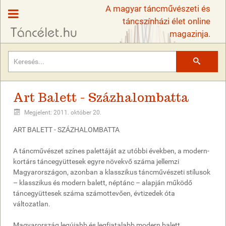
A magyar táncművészeti és
táncszínházi élet online
magazinja.
Keresés
Art Balett - Százhalombatta
Megjelent: 2011. október 20.
ART BALETT - SZÁZHALOMBATTA
A táncművészet színes palettáját az utóbbi években, a modern-
kortárs táncegyüttesek egyre növekvő száma jellemzi
Magyarországon, azonban a klasszikus táncművészeti stílusok
– klasszikus és modern balett, néptánc – alapján működő
táncegyüttesek száma számottevően, évtizedek óta
változatlan.
Magyarország legújabb és legfiatalabb modern balett