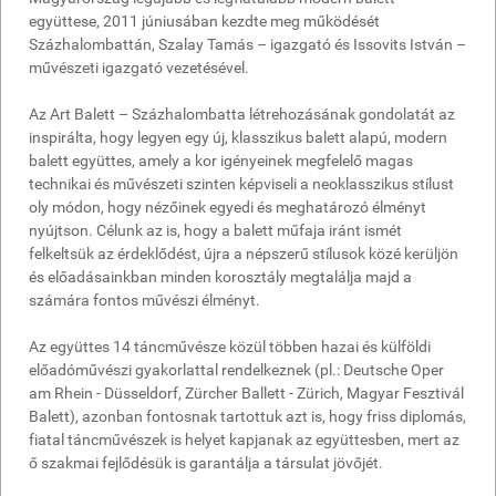
együttese, 2011 júniusában kezdte meg működését
Százhalombattán, Szalay Tamás – igazgató és Issovits István –
művészeti igazgató vezetésével.
Az Art Balett – Százhalombatta létrehozásának gondolatát az
inspirálta, hogy legyen egy új, klasszikus balett alapú, modern
balett együttes, amely a kor igényeinek megfelelő magas
technikai és művészeti szinten képviseli a neoklasszikus stílust
oly módon, hogy nézőinek egyedi és meghatározó élményt
nyújtson. Célunk az is, hogy a balett műfaja iránt ismét
felkeltsük az érdeklődést, újra a népszerű stílusok közé kerüljön
és előadásainkban minden korosztály megtalálja majd a
számára fontos művészi élményt.
Az együttes 14 táncművésze közül többen hazai és külföldi
előadóművészi gyakorlattal rendelkeznek (pl.: Deutsche Oper
am Rhein - Düsseldorf, Zürcher Ballett - Zürich, Magyar Fesztivál
Balett), azonban fontosnak tartottuk azt is, hogy friss diplomás,
fiatal táncművészek is helyet kapjanak az együttesben, mert az
ő szakmai fejlődésük is garantálja a társulat jövőjét.