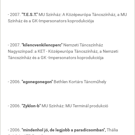
- 2007.
"T.E.S.T."
MU Színház: A Középeurópa Táncszínház, a MU
Színház és a GK-Impersonators koprodukciója
- 2007.
"kilencvenkilencperc"
Nemzeti Táncszínház
Nagyszínpad: a KET - Középeurópa Táncszínház, a Nemzeti
Táncszínház és a GK -Impersonators koprodukciója
- 2006.
"egonegonegon"
Bethlen Kortárs Táncműhely
- 2006.
"Zyklon-b"
MU Színház: MU Terminál produkció
- 2006.
"mindenhol jó, de legjobb a paradicsomban",
Thália