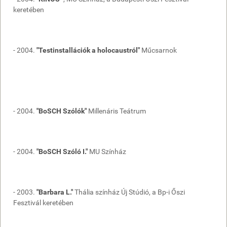
keretében
- 2004.
"Testinstallációk a holocaustról"
Műcsarnok
- 2004.
"BoSCH Szólók"
Millenáris Teátrum
- 2004.
"BoSCH Szóló I."
MU Színház
- 2003.
"Barbara L."
Thália színház Új Stúdió, a Bp-i Őszi
Fesztivál keretében