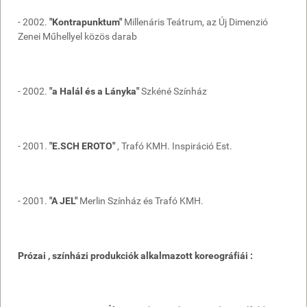
- 2002.
"Kontrapunktum"
Millenáris Teátrum, az Új Dimenzió
Zenei Műhellyel közös darab
- 2002.
"a Halál és a Lányka"
Szkéné Színház
- 2001.
"E.SCH EROTO"
, Trafó KMH. Inspiráció Est.
- 2001.
"A JEL"
Merlin Színház és Trafó KMH.
Prózai , színházi produkciók alkalmazott koreográfiái :