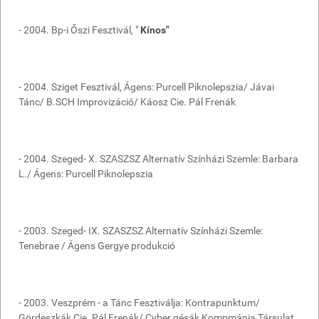
- 2004. Bp-i Őszi Fesztivál, "
Kínos"
- 2004. Sziget Fesztivál, Ágens: Purcell Piknolepszia/ Jávai
Tánc/ B.SCH Improvizáció/ Káosz Cie. Pál Frenák
- 2004. Szeged- X. SZASZSZ Alternatív Színházi Szemle: Barbara
L./ Ágens: Purcell Piknolepszia
- 2003. Szeged- IX. SZASZSZ Alternatív Színházi Szemle:
Tenebrae / Ágens Gergye produkció
- 2003. Veszprém - a Tánc Fesztiválja: Kontrapunktum/
Gördeszkák Cie. Pál Frenák/ Cyber gésák Kompmánia Társulat