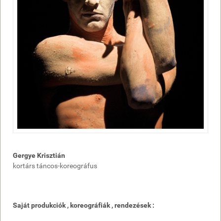
Gergye Krisztián
kortárs táncos-koreográfus
Saját produkciók , koreográfiák , rendezések :