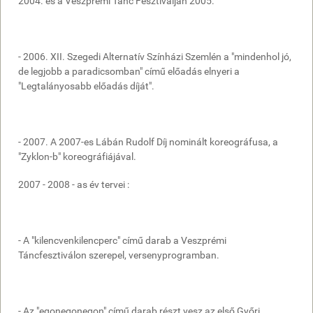
2004. és a Veszprémi Tánc Fesztiválján 2005.
- 2006. XII. Szegedi Alternatív Színházi Szemlén a "mindenhol jó,
de legjobb a paradicsomban" című előadás elnyeri a
"Legtalányosabb előadás díját".
- 2007. A 2007-es Lábán Rudolf Díj nominált koreográfusa, a
"Zyklon-b" koreográfiájával.
2007 - 2008 - as év tervei :
- A "kilencvenkilencperc" című darab a Veszprémi
Táncfesztiválon szerepel, versenyprogramban.
- Az "egonegonegon" című darab részt vesz az első Győri