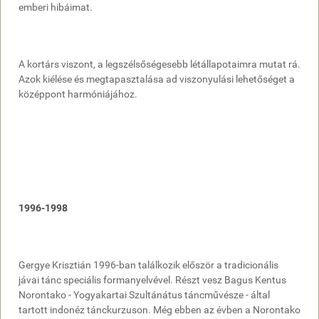
emberi hibáimat.
A kortárs viszont, a legszélsőségesebb létállapotaimra mutat rá.
Azok kiélése és megtapasztalása ad viszonyulási lehetőséget a
középpont harmóniájához.
1996-1998
Gergye Krisztián 1996-ban találkozik először a tradicionális
jávai tánc speciális formanyelvével. Részt vesz Bagus Kentus
Norontako - Yogyakartai Szultánátus táncművésze - által
tartott indonéz tánckurzuson. Még ebben az évben a Norontako