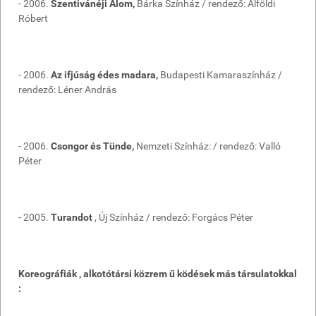
- 2006.
Szentivánéji Álom,
Bárka Színház / rendező: Alföldi
Róbert
- 2006.
Az ifjúság édes madara,
Budapesti Kamaraszínház /
rendező: Léner András
- 2006.
Csongor és Tünde,
Nemzeti Színház: / rendező: Valló
Péter
- 2005.
Turandot
, Új Színház / rendező: Forgács Péter
Koreográfiák , alkotótársi közrem ű ködések más társulatokkal
: