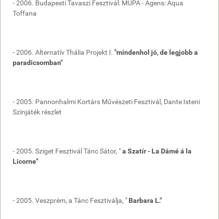
- 2006. Budapesti Tavaszi Fesztivál: MÜPA - Ágens: Aqua
Toffana
- 2006. Alternatív Thália Projekt I.
"mindenhol jó, de legjobb a
paradicsomban"
- 2005. Pannonhalmi Kortárs Művészeti Fesztivál, Dante Isteni
Színjáték részlet
- 2005. Sziget Fesztivál Tánc Sátor, "
a Szatír - La Dámé á la
Licorne"
- 2005. Veszprém, a Tánc Fesztiválja, "
Barbara L."