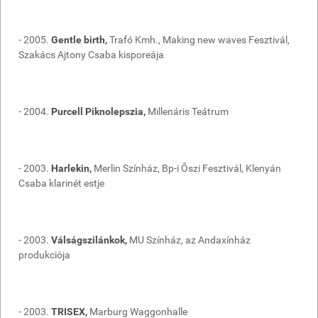
- 2005.
Gentle birth,
Trafó Kmh., Making new waves Fesztivál,
Szakács Ajtony Csaba kisporeája
- 2004.
Purcell Piknolepszia,
Millenáris Teátrum
- 2003.
Harlekin,
Merlin Színház, Bp-i Őszi Fesztivál, Klenyán
Csaba klarinét estje
- 2003.
Válságszilánkok,
MU Színház, az Andaxínház
produkciója
- 2003.
TRISEX,
Marburg Waggonhalle