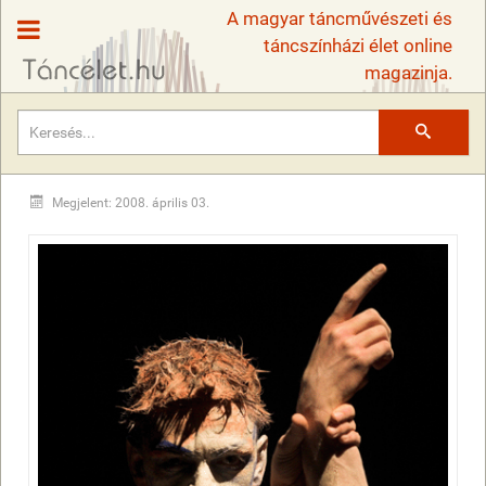
A magyar táncművészeti és
táncszínházi élet online
magazinja.
Keresés
Megjelent: 2008. április 03.