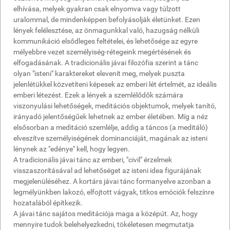
elhívása, melyek gyakran csak elnyomva vagy túlzott
uralommal, de mindenképpen befolyásolják életünket. Ezen
lények felélesztése, az önmagunkkal való, hazugság nélküli
kommunikáció elsődleges feltételei, és lehetősége az egyre
mélyebbre vezet személyiség-rétegeink megértésének és
elfogadásának. A tradicionális jávai filozófia szerint a tánc
olyan "isteni" karaktereket elevenít meg, melyek puszta
jelenlétükkel közvetíteni képesek az emberi lét értelmét, az ideális
emberi létezést. Ezek a lények a szemlélődők számára
viszonyulási lehetőségek, meditációs objektumok, melyek tanító,
irányadó jelentőségűek lehetnek az ember életében. Míg a néz
elsősorban a meditáció szemlélje, addig a táncos (a meditáló)
elveszítve személyiségének dominanciáját, magának az isteni
lénynek az "edénye" kell, hogy legyen.
A tradicionális jávai tánc az emberi, "civil" érzelmek
visszaszorításával ad lehetőséget az isteni idea figurájának
megjelenüléséhez. A kortárs jávai tánc formanyelve azonban a
legmélyünkben lakozó, elfojtott vágyak, titkos emóciók felszínre
hozatalából építkezik.
A jávai tánc sajátos meditációja maga a középút. Az, hogy
mennyire tudok belehelyezkedni, tökéletesen megmutatja