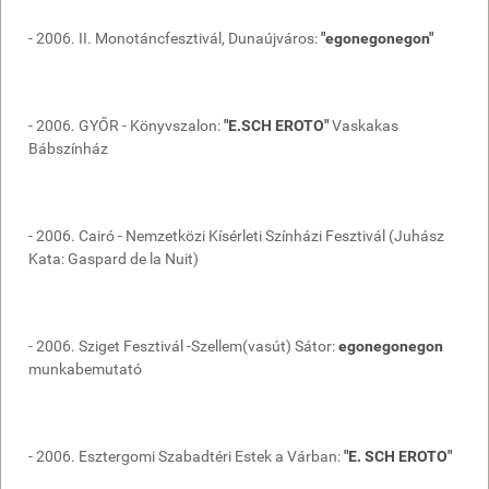
- 2006. II. Monotáncfesztivál, Dunaújváros:
"egonegonegon"
- 2006. GYŐR - Könyvszalon:
"E.SCH EROTO"
Vaskakas
Bábszínház
- 2006. Cairó - Nemzetközi Kísérleti Színházi Fesztivál (Juhász
Kata: Gaspard de la Nuit)
- 2006. Sziget Fesztivál -Szellem(vasút) Sátor:
egonegonegon
munkabemutató
- 2006. Esztergomi Szabadtéri Estek a Várban:
"E. SCH EROTO"