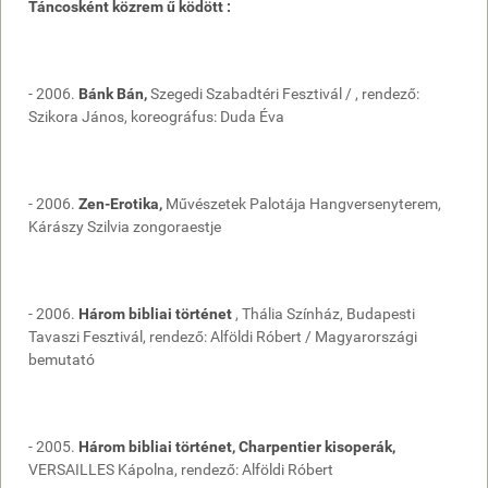
Táncosként közrem ű ködött :
- 2006.
Bánk Bán,
Szegedi Szabadtéri Fesztivál / , rendező:
Szikora János, koreográfus: Duda Éva
- 2006.
Zen-Erotika,
Művészetek Palotája Hangversenyterem,
Kárászy Szilvia zongoraestje
- 2006.
Három bibliai történet
, Thália Színház, Budapesti
Tavaszi Fesztivál, rendező: Alföldi Róbert / Magyarországi
bemutató
- 2005.
Három bibliai történet, Charpentier kisoperák,
VERSAILLES Kápolna, rendező: Alföldi Róbert