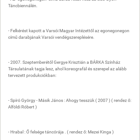
Táncbiennálén.
- Felkérést kapott a Varsói Magyar Intézettől az egonegonegon
című darabjának Varsói vendégszereplésére.
- 2007. Szeptemberétől Gergye Krisztián a BÁRKA Színház
Társulatának tagja lesz, ahol koreografál és szerepel az alább
tervezett produkciókban:
- Spíró György - Másik János : Ahogy tesszük ( 2007 ) ( rendez ő:
Alföldi Róbert )
- Hrabal : Ő felsége táncórája . ( rendez ő: Mezei Kinga )