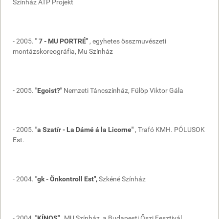
Színház ATP Projekt
- 2005.
" 7 - MU PORTRÉ"
, egyhetes összmuvészeti
montázskoreográfia, Mu Színház
- 2005.
"Egoist?"
Nemzeti Táncszínház, Fülöp Viktor Gála
- 2005.
"a Szatír - La Dámé á la Licorne"
, Trafó KMH. PÓLUSOK
Est.
- 2004.
"gk - Önkontroll Est",
Szkéné Színház
- 2004.
"KÍNOS"
, MU Színház, a Budapesti Őszi Fesztivál