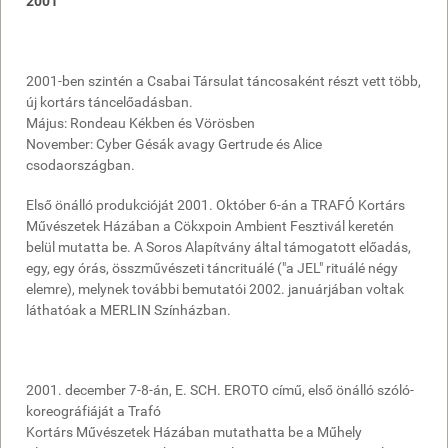
2001
2001-ben szintén a Csabai Társulat táncosaként részt vett több,
új kortárs táncelőadásban.
Május: Rondeau Kékben és Vörösben
November: Cyber Gésák avagy Gertrude és Alice
csodaországban.
Első önálló produkcióját 2001. Október 6-án a TRAFÓ Kortárs
Művészetek Házában a Cökxpoin Ambient Fesztivál keretén
belül mutatta be. A Soros Alapítvány által támogatott előadás,
egy, egy órás, összművészeti táncrituálé ("a JEL" rituálé négy
elemre), melynek további bemutatói 2002. januárjában voltak
láthatóak a MERLIN Színházban.
2001. december 7-8-án, E. SCH. EROTO című, első önálló szóló-
koreográfiáját a Trafó
Kortárs Művészetek Házában mutathatta be a Műhely