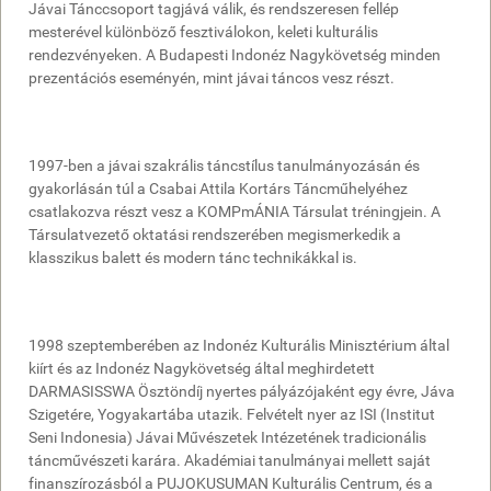
Jávai Tánccsoport tagjává válik, és rendszeresen fellép
mesterével különböző fesztiválokon, keleti kulturális
rendezvényeken. A Budapesti Indonéz Nagykövetség minden
prezentációs eseményén, mint jávai táncos vesz részt.
1997-ben a jávai szakrális táncstílus tanulmányozásán és
gyakorlásán túl a Csabai Attila Kortárs Táncműhelyéhez
csatlakozva részt vesz a KOMPmÁNIA Társulat tréningjein. A
Társulatvezető oktatási rendszerében megismerkedik a
klasszikus balett és modern tánc technikákkal is.
1998 szeptemberében az Indonéz Kulturális Minisztérium által
kiírt és az Indonéz Nagykövetség által meghirdetett
DARMASISSWA Ösztöndíj nyertes pályázójaként egy évre, Jáva
Szigetére, Yogyakartába utazik. Felvételt nyer az ISI (Institut
Seni Indonesia) Jávai Művészetek Intézetének tradicionális
táncművészeti karára. Akadémiai tanulmányai mellett saját
finanszírozásból a PUJOKUSUMAN Kulturális Centrum, és a