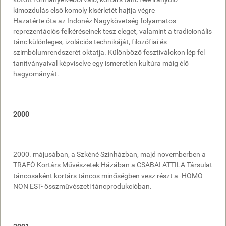
kimozdulás első komoly kísérletét hajtja végre
Hazatérte óta az Indonéz Nagykövetség folyamatos
reprezentációs felkéréseinek tesz eleget, valamint a tradicionális
tánc különleges, izolációs technikáját, filozófiai és
szimbólumrendszerét oktatja. Különböző fesztiválokon lép fel
tanítványaival képviselve egy ismeretlen kultúra máig élő
hagyományát.
2000
2000. májusában, a Szkéné Színházban, majd novemberben a
TRAFÓ Kortárs Művészetek Házában a CSABAI ATTILA Társulat
táncosaként kortárs táncos minőségben vesz részt a -HOMO
NON EST- összművészeti táncprodukcióban.