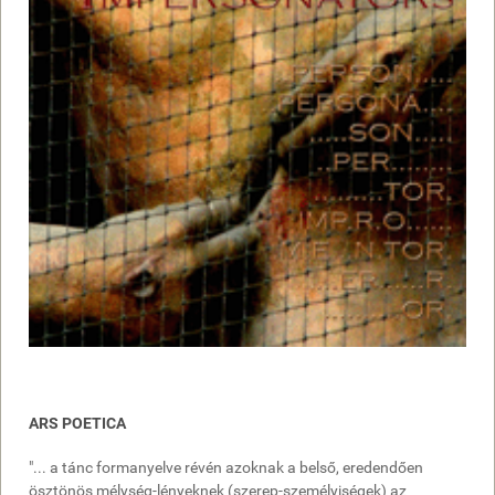
ARS POETICA
"... a tánc formanyelve révén azoknak a belső, eredendően
ösztönös mélység-lényeknek (szerep-személyiségek) az