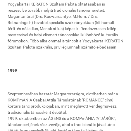
Yogyakartai KERATON Szultáni Palota oktatásában is
részesülve tovább mélyíti tradicionális tánc-ismereteit.
Magántanárai (Drs. Kuswarsantyo, M.Hum. / Drs.
Retnaningsih) további speciális szakirányokban (kifinomult
férfi- és női stílus, Menak stílus) képezik. Rendszeresen fellép
mestereivel és helyi elismert táncosokkal különböző kulturális
fórumokon. Több alkalommal is táncolt a Yogyakartai KERATON
Szultáni Palota szakrális, privilégiumnak számító előadásain.
1999
Szeptemberében hazatér Magyarországra, októberben már a
KOMPmÁNIA Csabai Attila Társulatának "ROMANCE" című
kortárs tánc produkciójában, mint meghívott vendégművész,
tradicionális táncosként debütál.
1999. októberében az ÁGENS és a KOMPmÁNIA "ÁTJÁRÓK",
tánckoncertjének résztvevője, ahol a tradicionális jávai tánc
kötött formanyelvéből való, kortárs tánc felé irányuló