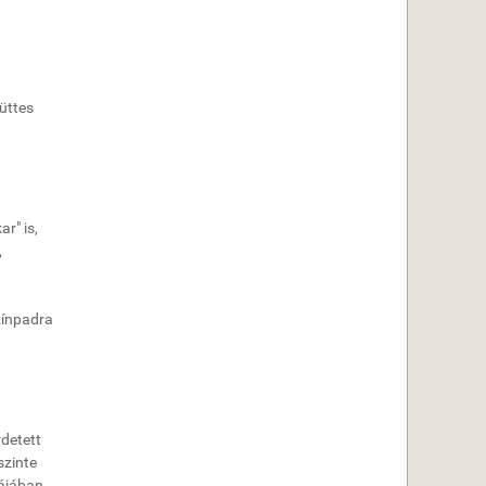
üttes
r" is,
,
zínpadra
rdetett
szinte
pájában