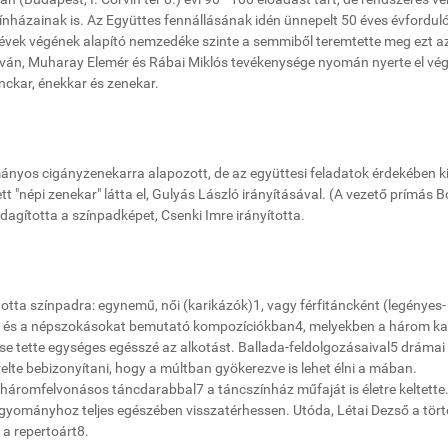
zínházainak is. Az Együttes fennállásának idén ünnepelt 50 éves évfordul
 évek végének alapító nemzedéke szinte a semmiből teremtette meg ezt a
stván, Muharay Elemér és Rábai Miklós tevékenysége nyomán nyerte el vé
nckar, énekkar és zenekar.
ományos cigányzenekarra alapozott, de az együttesi feladatok érdekében k
tt "népi zenekar" látta el, Gulyás László irányításával. (A vezető prímás 
dagította a színpadképet, Csenki Imre irányította.
totta színpadra: egynemű, női (karikázók)1, vagy férfitáncként (legényes-
ve3, és a népszokásokat bemutató kompozíciókban4, melyekben a három kar
e tette egységes egésszé az alkotást. Ballada-feldolgozásaival5 drámai
elte bebizonyítani, hogy a múltban gyökerezve is lehet élni a mában.
 háromfelvonásos táncdarabbal7 a táncszínház műfaját is életre keltette.
agyományhoz teljes egészében visszatérhessen. Utóda, Létai Dezső a tört
 a repertoárt8.