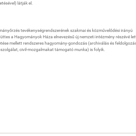
ésével) látják el.
ományőrzés tevékenységrendszerének szakmai és közművelődési irányú
gyüttes a Hagyományok Háza elnevezésű új nemzeti intézmény részévé lett
tése mellett rendszeres hagyomány-gondozás (archiválás és feldolgozás
zolgálat, civil-mozgalmakat támogató munka) is folyik.