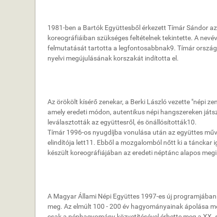
1981-ben a Bartók Együttesből érkezett Tímár Sándor az 
koreográfiáiban szükséges feltételnek tekintette. A nevé
felmutatását tartotta a legfontosabbnak9. Tímár ország
nyelvi megújulásának korszakát indította el.
Az örökölt kísérő zenekar, a Berki László vezette "népi zen
amely eredeti módon, autentikus népi hangszereken játsz
leválasztották az együttesről, és önállósították10.
Tímár 1996-os nyugdíjba vonulása után az együttes műv
elindítója lett11. Ebből a mozgalomból nőtt ki a tánckar 
készült koreográfiájában az eredeti néptánc alapos megis
A Magyar Állami Népi Együttes 1997-es új programjában -
meg. Az elmúlt 100 - 200 év hagyományainak ápolása mell
csak a néphagyomány közvetítésével érhette meg a XX. s