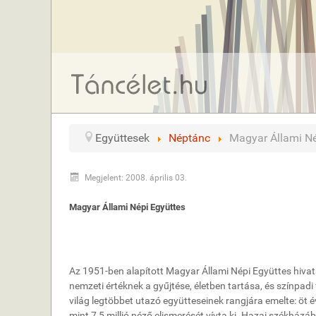
Együttesek
Néptánc
Magyar Állami Né
Megjelent: 2008. április 03.
Magyar Állami Népi Együttes
Az 1951-ben alapított Magyar Állami Népi Együttes hiva
nemzeti értéknek a gyűjtése, életben tartása, és színpa
világ legtöbbet utazó együtteseinek rangjára emelte: öt é
mint 7,5 millió néző elismerését vívta ki. Hazai székházáb