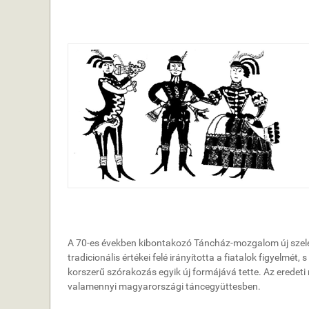
A 70-es években kibontakozó Táncház-mozgalom új szele
tradicionális értékei felé irányította a fiatalok figyelmé
korszerű szórakozás egyik új formájává tette. Az eredet
valamennyi magyarországi táncegyüttesben.