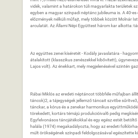
vidék, valamint a határokon túli magyarlakta területek s
egyben a magyar színpadi néptánc jubileuma is. A 40-es
előzmények nélküli műfajt, mely többek között Molnár I
arculatát. Az Állami Népi Együttest három kar alkotta: tá
Az együttes zenei kíséretét - Kodály javaslatára - hagy
átalakított (klasszikus zenészekkel kibővített), úgyneveze
Lajos volt). Az énekkart, mely megjelenésével szintén gaz
Rábai Miklós az eredeti néptáncot többféle műfajban állí
táncok)2, a tájegységek jellemző táncait szvitbe sűrít
tánckar, a kórus és a zenekar harmonikus együttműködés
törekedett, kortárs témájú produkcióival6 pedig megkísér
Egyfelvonásos táncjátékokkal és egy egész estét betöltő
halála (1974) megakadályozta, hogy az eredeti folklórh
múlt örökségének színpadi feldolgozásával egészítette ki