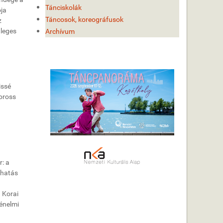
Tánciskolák
ója
Táncosok, koreográfusok
z
gleges
Archívum
issé
Boross
: a
 hatás
 Korai
énelmi