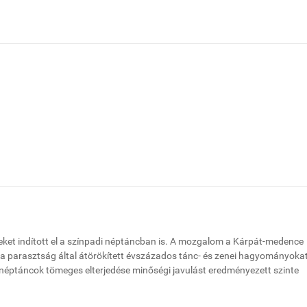
ket indított el a színpadi néptáncban is. A mozgalom a Kárpát-medence
t, s a parasztság által átörökített évszázados tánc- és zenei hagyományoka
i néptáncok tömeges elterjedése minőségi javulást eredményezett szinte