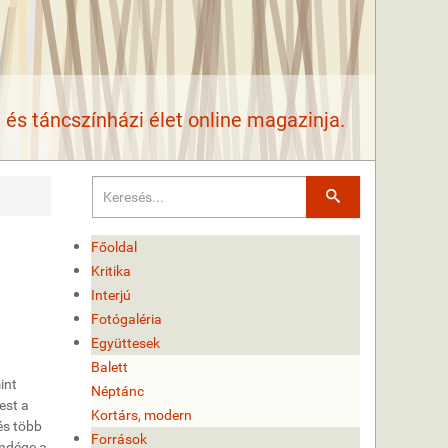
és táncszínházi élet online magazinja.
Keresés
Főoldal
Kritika
Interjú
Fotógaléria
Együttesek
Balett
int
Néptánc
est a
Kortárs, modern
és több
Források
endége a