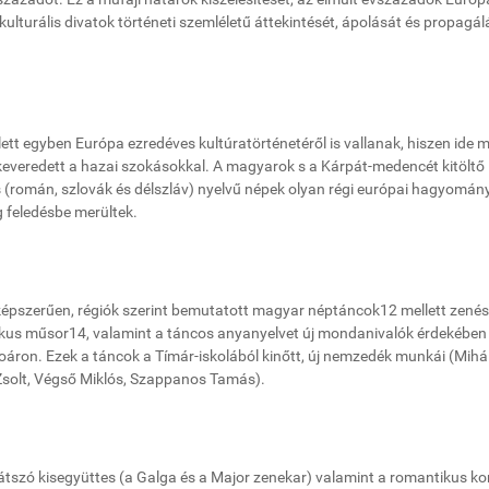
lturális divatok történeti szemléletű áttekintését, ápolását és propagál
t egyben Európa ezredéves kultúratörténetéről is vallanak, hiszen ide 
keveredett a hazai szokásokkal. A magyarok s a Kárpát-medencét kitöltő
(román, szlovák és délszláv) nyelvű népek olyan régi európai hagyomán
g feledésbe merültek.
tképszerűen, régiók szerint bemutatott magyar néptáncok12 mellett zené
órikus műsor14, valamint a táncos anyanyelvet új mondanivalók érdekében
oáron. Ezek a táncok a Tímár-iskolából kinőtt, új nemzedék munkái (Mihál
 Zsolt, Végső Miklós, Szappanos Tamás).
játszó kisegyüttes (a Galga és a Major zenekar) valamint a romantikus ko