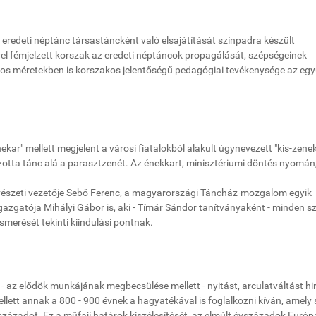
eredeti néptánc társastáncként való elsajátítását színpadra készült
vel fémjelzett korszak az eredeti néptáncok propagálását, szépségeinek
os méretekben is korszakos jelentőségű pedagógiai tevékenysége az egy
ekar" mellett megjelent a városi fiatalokból alakult úgynevezett "kis-zeneka
otta tánc alá a parasztzenét. Az énekkart, minisztériumi döntés nyomán
észeti vezetője Sebő Ferenc, a magyarországi Táncház-mozgalom egyik
igazgatója Mihályi Gábor is, aki - Tímár Sándor tanítványaként - minden s
merését tekinti kiindulási pontnak.
 az elődök munkájának megbecsülése mellett - nyitást, arculatváltást hi
ett annak a 800 - 900 évnek a hagyatékával is foglalkozni kíván, amely 
zázadot. Ez a műfaji határok kiszélesítését, az elmúlt évszázadok Euró