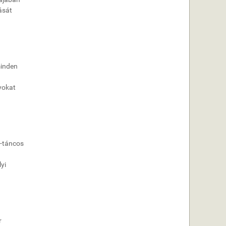
ását
minden
yokat
s-táncos
yi
r