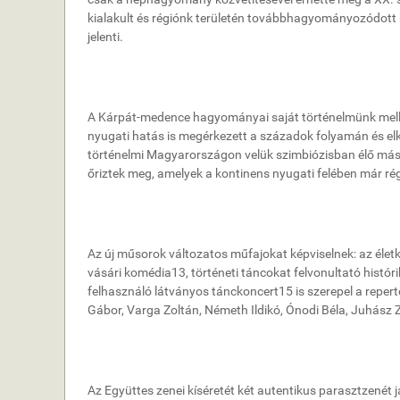
kialakult és régiónk területén továbbhagyományozódott ku
jelenti.
A Kárpát-medence hagyományai saját történelmünk mellet
nyugati hatás is megérkezett a századok folyamán és el
történelmi Magyarországon velük szimbiózisban élő más 
őriztek meg, amelyek a kontinens nyugati felében már ré
Az új műsorok változatos műfajokat képviselnek: az éle
vásári komédia13, történeti táncokat felvonultató hist
felhasználó látványos tánckoncert15 is szerepel a repert
Gábor, Varga Zoltán, Németh Ildikó, Ónodi Béla, Juhász
Az Együttes zenei kíséretét két autentikus parasztzenét 