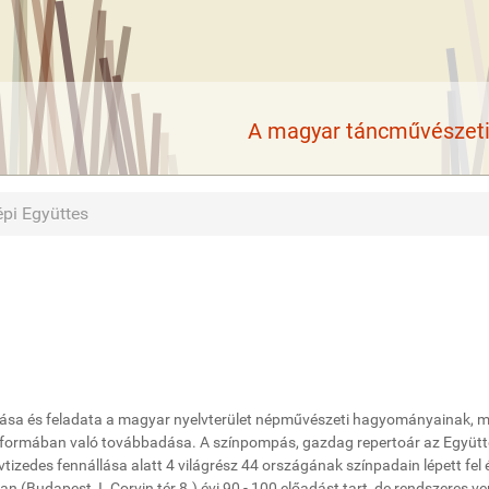
A magyar táncművészeti 
pi Együttes
tása és feladata a magyar nyelvterület népművészeti hagyományainak, m
di formában való továbbadása. A színpompás, gazdag repertoár az Együtt
vtizedes fennállása alatt 4 világrész 44 országának színpadain lépett fel 
an (Budapest, I. Corvin tér 8.) évi 90 - 100 előadást tart, de rendszeres v