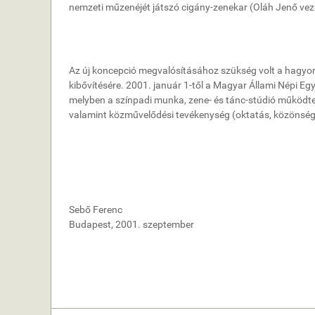
nemzeti műzenéjét játszó cigány-zenekar (Oláh Jenő vezet
Az új koncepció megvalósításához szükség volt a hagy
kibővítésére. 2001. január 1-től a Magyar Állami Népi E
melyben a színpadi munka, zene- és tánc-stúdió működte
valamint közművelődési tevékenység (oktatás, közönségs
Sebő Ferenc
Budapest, 2001. szeptember