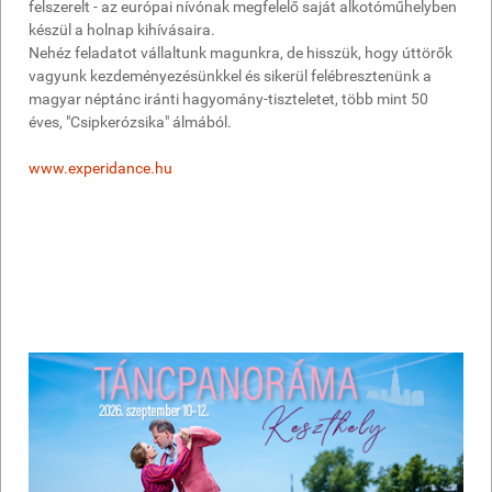
felszerelt - az európai nívónak megfelelő saját alkotóműhelyben
készül a holnap kihívásaira.
Nehéz feladatot vállaltunk magunkra, de hisszük, hogy úttörők
vagyunk kezdeményezésünkkel és sikerül felébresztenünk a
magyar néptánc iránti hagyomány-tiszteletet, több mint 50
éves, "Csipkerózsika" álmából.
www.experidance.hu