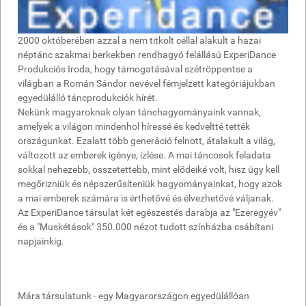
2000 októberében azzal a nem titkolt céllal alakult a hazai
néptánc szakmai berkekben rendhagyó felállású ExperiDance
Produkciós Iroda, hogy támogatásával szétröppentse a
világban a Román Sándor nevével fémjelzett kategóriájukban
egyedülálló táncprodukciók hírét.
Nekünk magyaroknak olyan tánchagyományaink vannak,
amelyek a világon mindenhol híressé és kedveltté tették
országunkat. Ezalatt több generáció felnott, átalakult a világ,
változott az emberek igénye, ízlése. A mai táncosok feladata
sokkal nehezebb, összetettebb, mint elődeiké volt, hisz úgy kell
megőrizniük és népszerűsíteniük hagyományainkat, hogy azok
a mai emberek számára is érthetővé és élvezhetővé váljanak.
Az ExperiDance társulat két egészestés darabja az "Ezeregyév"
és a "Muskétások" 350.000 nézot tudott színházba csábítani
napjainkig.
Mára társulatunk - egy Magyarországon egyedülállóan