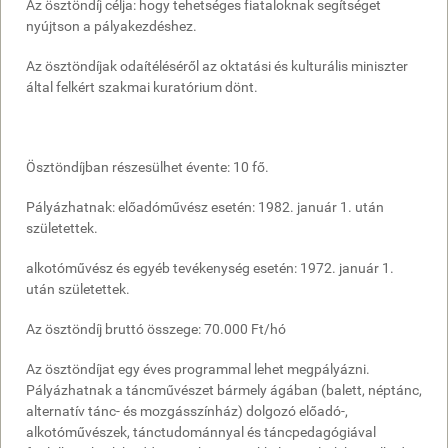
Az ösztöndíj célja: hogy tehetséges fiataloknak segítséget
nyújtson a pályakezdéshez.
Az ösztöndíjak odaítéléséről az oktatási és kulturális miniszter
által felkért szakmai kuratórium dönt.
Ösztöndíjban részesülhet évente: 10 fő.
Pályázhatnak: előadóművész esetén: 1982. január 1. után
születettek.
alkotóművész és egyéb tevékenység esetén: 1972. január 1.
után születettek.
Az ösztöndíj bruttó összege: 70.000 Ft/hó
Az ösztöndíjat egy éves programmal lehet megpályázni.
Pályázhatnak a táncművészet bármely ágában (balett, néptánc,
alternatív tánc- és mozgásszínház) dolgozó előadó-,
alkotóművészek, tánctudománnyal és táncpedagógiával