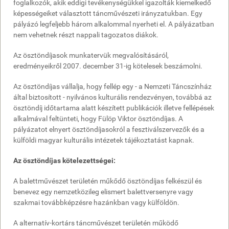
foglalkozók, akik eddigi tevékenységükkel igazolták kiemelkedő
képességeiket választott táncművészeti irányzatukban. Egy
pályázó legfeljebb három alkalommal nyerheti el. A pályázatban
nem vehetnek részt nappali tagozatos diákok.
Az ösztöndíjasok munkatervük megvalósításáról,
eredményeikről 2007. december 31-ig kötelesek beszámolni.
Az ösztöndíjas vállalja, hogy fellép egy - a Nemzeti Táncszínház
által biztosított - nyilvános kulturális rendezvényen, továbbá az
ösztöndíj időtartama alatt készített publikációk illetve fellépések
alkalmával feltünteti, hogy Fülöp Viktor ösztöndíjas. A
pályázatot elnyert ösztöndíjasokról a fesztiválszervezők és a
külföldi magyar kulturális intézetek tájékoztatást kapnak.
Az ösztöndíjas kötelezettségei:
A balettművészet területén műkődő ösztöndíjas felkészül és
benevez egy nemzetközileg elismert balettversenyre vagy
szakmai továbbképzésre hazánkban vagy külföldön.
A alternatív-kortárs táncművészet területén működő