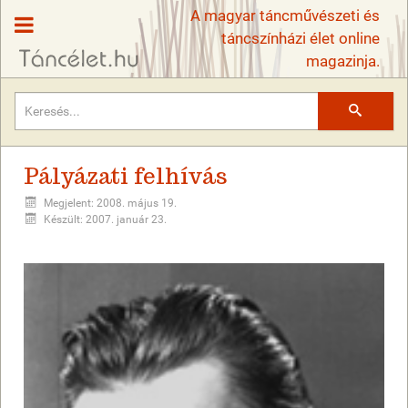
A magyar táncművészeti és
táncszínházi élet online
magazinja.
Keresés
Pályázati felhívás
Megjelent: 2008. május 19.
Készült: 2007. január 23.