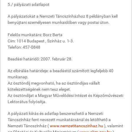
5./ pályázati adatlapot
A pályázatokat a Nemzeti Táncszínházhoz 8 példányban kell
benyújtani személyesen munkaidőben vagy postai úton.
Felelős munkatárs: Borz Berta
Cím: 1014 Budapest , Színház u. 1-3.
Telefon: 457-0848
Beadási határidő: 2007. február 28.
Az elbírálás határideje: a beadástól számított legfeljebb 40
munkanap.
Az ösztöndíj megvonható, ha az ösztöndíjas vállalt
kötelezettségének nem tesz eleget.
Az ösztöndíjat a Magyar Művelődési Intézet és Képzőművészeti
Lektorátus folyósítja.
A pályázati kiírás és adatlap beszerezhető a Nemzeti
Táncszínház fent nevezett munkatársánál és letölthető a
Nemzeti Táncszínház (
www.nemzetitancszinhaz.hu
), valamint
az Oktatási és Kulturális Minisztérium (
www.okm.gov.hu
)