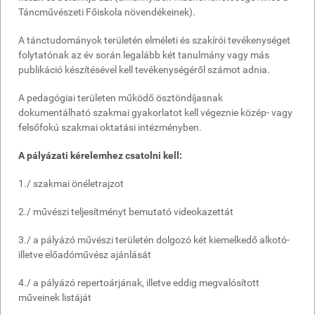
Táncművészeti Főiskola növendékeinek).
A tánctudományok területén elméleti és szakírói tevékenységet
folytatónak az év során legalább két tanulmány vagy más
publikáció készítésével kell tevékenységéről számot adnia.
A pedagógiai területen működő ösztöndíjasnak
dokumentálható szakmai gyakorlatot kell végeznie közép- vagy
felsőfokú szakmai oktatási intézményben.
A pályázati kérelemhez csatolni kell:
1./ szakmai önéletrajzot
2./ művészi teljesítményt bemutató videokazettát
3./ a pályázó művészi területén dolgozó két kiemelkedő alkotó-
illetve előadóművész ajánlását
4./ a pályázó repertoárjának, illetve eddig megvalósított
műveinek listáját