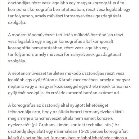
ösztöndíjas részt vesz legalább egy magyar koreográfus által
komponált koreográfia bemutatásában, részt vesz legalább egy
tanfolyamon, amely művészi formanyelvének gazdagítását
szolgálja.
A modern táncművészet területén működő ösztöndíjas részt
vesz legalább egy magyar koreográfus által komponált
koreográfia bemutatásában, részt vesz legalább egy
tanfolyamon, amely művészi formanyelvének gazdagítását
szolgálja.
A néptáncművészet területén működő ösztöndíjas részt vesz
legalább egy gyűjtőúton a Kárpát-medencében, amely a magyar
néptánc vagy a magyar közösséggel együtt élő népek táncainak
gyűjtését szolgálja, és erről dokumentálhatóan számot ad.
A koreográfus az ösztöndíj által nyújtott lehetőséget
felhasználja arra, hogy az általa ismert formanyelveken kívül
megismerje a táncművészet általa nem ismert korszerű
nyelvezetét: (pl. Graham, Limón, kontakt technika, stb.) Az
ösztöndíj ideje alatt egy minimálisan 15-20 perces koreográfiát
készít és betanítja azt (amennyiben máshol lehetősége nincs a