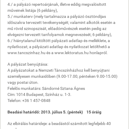
4./ a pályázó repertoárjának, illetve eddig megvalósított
műveinek listája (6 példány),
5./ munkaterv (mely tartalmazza a pályázó ösztöndíjas
időszakra tervezett tevékenységét; valamint alkotók esetén a
mű rövid szinopszisát, előadóművészek esetén pedig az
elvégezni tervezett tanfolyamok megnevezését; 6 példány),
6./ hiánytalanul kitöltött pályázati adatlap és melléklete, a
nyilatkozat; a pályázati adatlap és nyilatkozat letölthető a
www.tancszinhaz.hu és a www.lektoratus.hu honlapról.
A pályázat benyújtása:
A pályázatokat a Nemzeti Táncszínházhoz kell benyújtani
személyesen munkaidőben (9.00-17.00, pénteken 9.00-15.00)
vagy postai úton.
Felelős munkatárs: Sándorné Sztana Ágnes
Cím: 1014 Budapest, Színház u. 1-3.
Telefon: +36 1 457-0848
Beadási határidő: 2013. július 5. (péntek) 15 óráig
Az elbírálás határideje: a beadástól számított legfeljebb 40