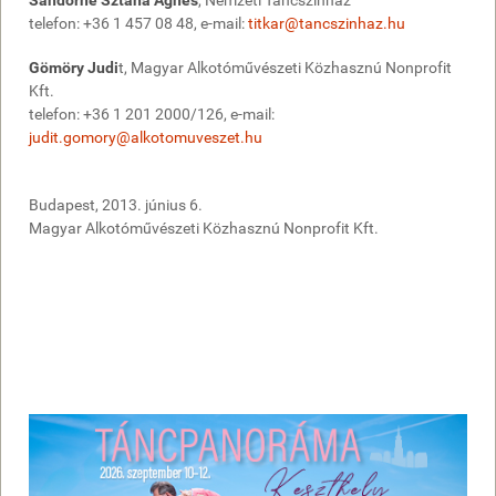
Sándorné Sztana Ágnes
, Nemzeti Táncszínház
telefon: +36 1 457 08 48, e-mail:
titkar@tancszinhaz.hu
Gömöry Judi
t, Magyar Alkotóművészeti Közhasznú Nonprofit
Kft.
telefon: +36 1 201 2000/126, e-mail:
judit.gomory@alkotomuveszet.hu
Budapest, 2013. június 6.
Magyar Alkotóművészeti Közhasznú Nonprofit Kft.