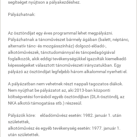
segítséget nyújtson a pályakezdéshez.
Pályázhatnak:
Az ösztöndíjat egy éves programmal lehet megpályázni.
Pályázhatnak a táncművészet bármely ágában (balett, néptánc,
alternatív tánc- és mozgásszínház) dolgozó előadó-,
alkotóművészek, tánctudománnyal és táncpedagógiával
foglalkozók, akik eddigi tevékenységükkel igazolták kiemelkedő
képességeiket választott táncművészeti irányzatukban. Egy
pályázó az ösztöndíjat legfeljebb három alkalommal nyerheti el.
A pályázatban nem vehetnek részt nappali tagozatos diákok.
Nem nyújthat be pályázatot az, aki 2013-ban központi
költségvetési forrásból egyéb ösztöndíjban (DLA-ösztöndíj, az
NKA alkotói támogatása stb.) részesül.
Pályázók köre: előadóművész esetén: 1982. január 1. után
születettek,
alkotóművész és egyéb tevékenység esetén: 1977. január 1.
után születettek.