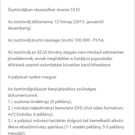
Ösztöndíjban részesülhet: évente 10 fő
Az ösztöndíj időtartama: 12 hónap (2013. januártól
decemberig)
Az ösztöndíj bruttó összege: bruttó 100.000.- Ft/hó.
Az ösztöndíj az SZJA törvény alapján nem minősül adómentes
jövedelemnek, ennek megfelelően a hatályos jogszabályi
előírások szerinti számfejtést követően kerül kifizetésre.
A pályázat nyelve: magyar
Az ösztöndíjpályázat benyújtásához szükséges
dokumentumok:
1./ szakmai önéletrajz (6 példány),
2./ művészi teljesítményt bemutató DVD (dvd video formátum,
m/2 kódolás; 6 példány),
3./ a pályázó művészi területén dolgozó két kiemelkedő alkotó-
illetve előadóművész ajánlása (1-1 eredeti példány, 5-5 példány
másolat),