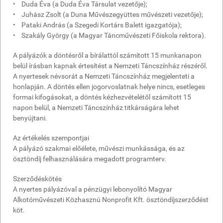
• Duda Éva (a Duda Éva Társulat vezetője);
• Juhász Zsolt (a Duna Művészegyüttes művészeti vezetője);
• Pataki András (a Szegedi Kortárs Balett igazgatója);
• Szakály György (a Magyar Táncművészeti Főiskola rektora).
A pályázók a döntésről a bírálattól számított 15 munkanapon
belül írásban kapnak értesítést a Nemzeti Táncszínház részéről.
A nyertesek névsorát a Nemzeti Táncszínház megjelenteti a
honlapján. A döntés ellen jogorvoslatnak helye nincs, esetleges
formai kifogásokat, a döntés kézhezvételétől számított 15
napon belül, a Nemzeti Táncszínház titkárságára lehet
benyújtani.
Az értékelés szempontjai
A pályázó szakmai előélete, művészi munkássága, és az
ösztöndíj felhasználására megadott programterv.
Szerződéskötés
A nyertes pályázóval a pénzügyi lebonyolító Magyar
Alkotóművészeti Közhasznú Nonprofit Kft. ösztöndíjszerződést
köt.