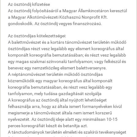
Az ösztöndíj kifizetése
Az ösztöndíj folyósításáról a Magyar Államkincstáron keresztül
a Magyar Alkotóművészeti Közhasznú Nonprofit Kft.
gondoskodik. Az ösztöndíj vegyes finanszírozású.
Az ösztöndíjas kötelezettségei:
A balettművészet és a kortárs táncművészet területén működő
ösztöndíjas részt vesz legalább egy elismert koreográfus által
komponált koreográfia bemutatásában; és részt vesz legalább
egy magas szakmai színvonalú tanfolyamon; vagy felkészül és
benevez egy nemzetközileg elismert balettversenyre.
A néptáncművészet területén működő ösztöndíjas
közreműködik egy magyar koreográfus által komponált
koreográfia bemutatásában, és részt vesz legalább egy
tanfolyamon, mely tudása gazdagítását szolgálja
A koreográfus az ösztöndíj által nyújtott lehetőséget
felhasználja arra, hogy az általa ismert formanyelveken kívül
megismerje a táncművészet általa nem ismert korszerű
nyelvezetét. Az ösztöndíj ideje alatt egy minimálisan 10-15
perces koreográfiát készít és betanítja azt.
A tánctudományok területén elméleti és szakírói tevékenységet