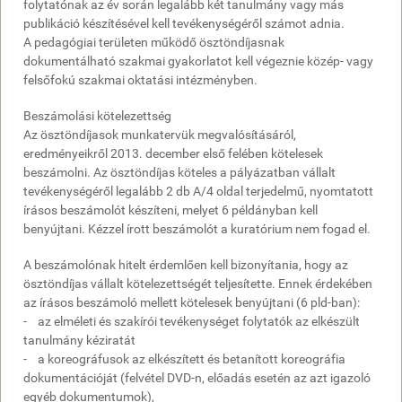
folytatónak az év során legalább két tanulmány vagy más
publikáció készítésével kell tevékenységéről számot adnia.
A pedagógiai területen működő ösztöndíjasnak
dokumentálható szakmai gyakorlatot kell végeznie közép- vagy
felsőfokú szakmai oktatási intézményben.
Beszámolási kötelezettség
Az ösztöndíjasok munkatervük megvalósításáról,
eredményeikről 2013. december első felében kötelesek
beszámolni. Az ösztöndíjas köteles a pályázatban vállalt
tevékenységéről legalább 2 db A/4 oldal terjedelmű, nyomtatott
írásos beszámolót készíteni, melyet 6 példányban kell
benyújtani. Kézzel írott beszámolót a kuratórium nem fogad el.
A beszámolónak hitelt érdemlően kell bizonyítania, hogy az
ösztöndíjas vállalt kötelezettségét teljesítette. Ennek érdekében
az írásos beszámoló mellett kötelesek benyújtani (6 pld-ban):
- az elméleti és szakírói tevékenységet folytatók az elkészült
tanulmány kéziratát
- a koreográfusok az elkészített és betanított koreográfia
dokumentációját (felvétel DVD-n, előadás esetén az azt igazoló
egyéb dokumentumok),