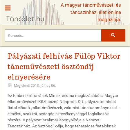
A magyar táncművészeti és
táncszínházi élet online
magazinja.
Keresés
Pályázati felhívás Fülöp Viktor
táncművészeti ösztöndíj
elnyerésére
Megjelent: 2013. június 06.
Az Emberi Erőforrások Minisztériuma megbízásából a Magyar
Alkotóművészeti Közhasznú Nonprofit Kft. pályázatot hirdet
fiatal előadó-, alkotóművészek, valamint tánctudományokkal –
elméleti, szakírói, pedagógiai tevékenységgel foglalkozók
részére. A pályázat szakmai lebonyolítója a Nemzeti
Táncszínház. Az ösztöndíj célja, hogy tehetséges fiataloknak