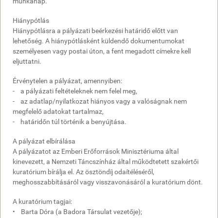
munkanap.
Hiánypótlás
Hiánypótlásra a pályázati beérkezési határidő előtt van
lehetőség. A hiánypótlásként küldendő dokumentumokat
személyesen vagy postai úton, a fent megadott címekre kell
eljuttatni.
Érvénytelen a pályázat, amennyiben:
- a pályázati feltételeknek nem felel meg,
- az adatlap/nyilatkozat hiányos vagy a valóságnak nem
megfelelő adatokat tartalmaz,
- határidőn túl történik a benyújtása.
A pályázat elbírálása
A pályázatot az Emberi Erőforrások Minisztériuma által
kinevezett, a Nemzeti Táncszínház által működtetett szakértői
kuratórium bírálja el. Az ösztöndíj odaítéléséről,
meghosszabbításáról vagy visszavonásáról a kuratórium dönt.
A kuratórium tagjai:
• Barta Dóra (a Badora Társulat vezetője);