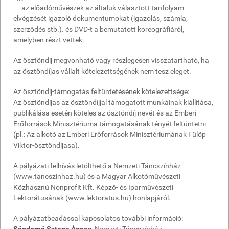
- az előadóművészek az általuk választott tanfolyam
elvégzését igazoló dokumentumokat (igazolás, számla,
szerződés stb.). és DVD-t a bemutatott koreográfiáról,
amelyben részt vettek.
Az ösztöndíj megvonható vagy részlegesen visszatartható, ha
az ösztöndíjas vállalt kötelezettségének nem tesz eleget.
Az ösztöndíj-támogatás feltüntetésének kötelezettsége:
Az ösztöndíjas az ösztöndíjjal támogatott munkáinak kiállítása,
publikálása esetén köteles az ösztöndíj nevét és az Emberi
Erőforrások Minisztériuma támogatásának tényét feltüntetni
(pl.: Az alkotó az Emberi Erőforrások Minisztériumának Fülöp
Viktor-ösztöndíjasa).
A pályázati felhívás letölthető a Nemzeti Táncszínház
(www.tancszinhaz.hu) és a Magyar Alkotóművészeti
Közhasznú Nonprofit Kft. Képző- és Iparművészeti
Lektorátusának (www.lektoratus.hu) honlapjáról.
A pályázatbeadással kapcsolatos további információ: