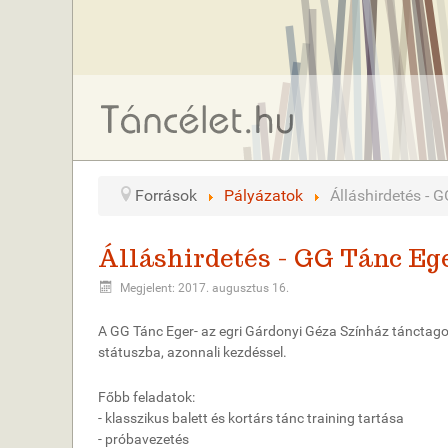
Források
Pályázatok
Álláshirdetés - 
Álláshirdetés - GG Tánc Eg
Megjelent: 2017. augusztus 16.
A GG Tánc Eger- az egri Gárdonyi Géza Színház tánctag
státuszba, azonnali kezdéssel.
Főbb feladatok:
- klasszikus balett és kortárs tánc training tartása
- próbavezetés