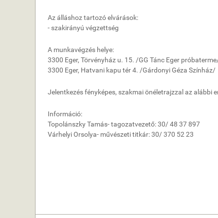
Az álláshoz tartozó elvárások:
- szakirányú végzettség
A munkavégzés helye:
3300 Eger, Törvényház u. 15. /GG Tánc Eger próbaterme
3300 Eger, Hatvani kapu tér 4. /Gárdonyi Géza Színház/
Jelentkezés fényképes, szakmai önéletrajzzal az alábbi 
Információ:
Topolánszky Tamás- tagozatvezető: 30/ 48 37 897
Várhelyi Orsolya- művészeti titkár: 30/ 370 52 23