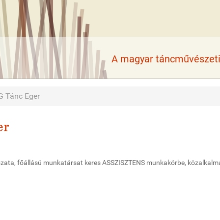
A magyar táncművészeti 
GG Tánc Eger
er
ozata, főállású munkatársat keres ASSZISZTENS munkakörbe, közalkalm