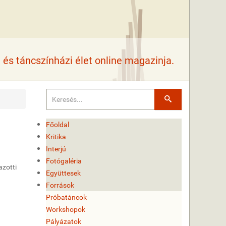
és táncszínházi élet online magazinja.
Keresés
Főoldal
Kritika
Interjú
Fotógaléria
azotti
Együttesek
Források
Próbatáncok
Workshopok
Pályázatok