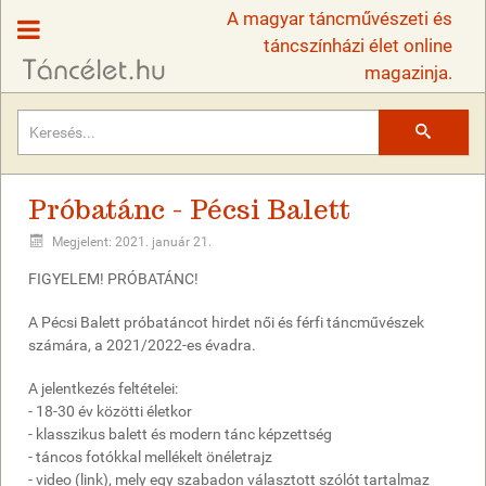
A magyar táncművészeti és
táncszínházi élet online
magazinja.
Keresés
Próbatánc - Pécsi Balett
Megjelent: 2021. január 21.
FIGYELEM! PRÓBATÁNC!
A Pécsi Balett próbatáncot hirdet női és férfi táncművészek
számára, a 2021/2022-es évadra.
A jelentkezés feltételei:
- 18-30 év közötti életkor
- klasszikus balett és modern tánc képzettség
- táncos fotókkal mellékelt önéletrajz
- video (link), mely egy szabadon választott szólót tartalmaz