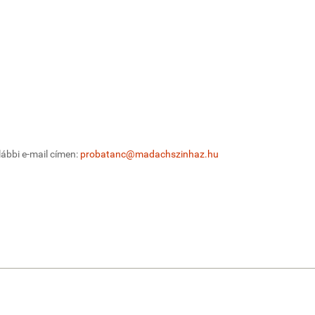
lábbi e-mail címen:
probatanc@madachszinhaz.hu