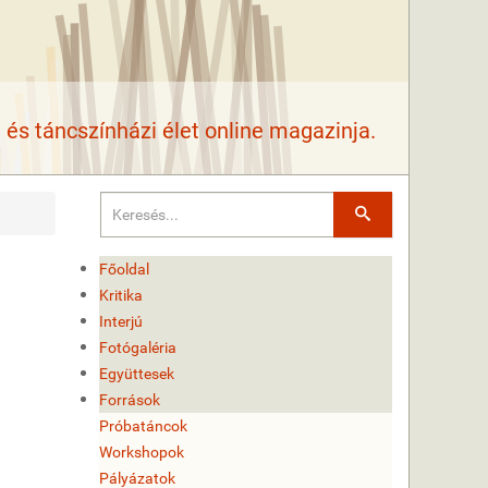
és táncszínházi élet online magazinja.
Keresés
Főoldal
Kritika
Interjú
Fotógaléria
Együttesek
Források
Próbatáncok
Workshopok
Pályázatok