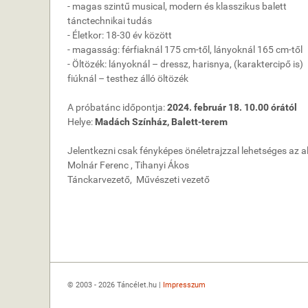
- magas szintű musical, modern és klasszikus balett
tánctechnikai tudás
- Életkor: 18-30 év között
- magasság: férfiaknál 175 cm-től, lányoknál 165 cm-től
- Öltözék: lányoknál – dressz, harisnya, (karaktercipő is)
fiúknál – testhez álló öltözék
A próbatánc időpontja:
2024. február 18. 10.00 órától
Helye:
Madách Színház, Balett-terem
Jelentkezni csak fényképes önéletrajzzal lehetséges az a
Molnár Ferenc , Tihanyi Ákos
Tánckarvezető, Művészeti vezető
© 2003 - 2026 Táncélet.hu |
Impresszum