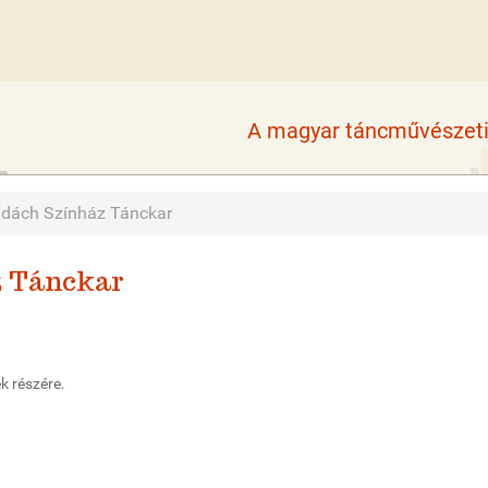
A magyar táncművészeti 
adách Színház Tánckar
z Tánckar
k részére.