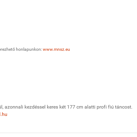
erezhető honlapunkon:
www.mnsz.eu
 azonnali kezdéssel keres két 177 cm alatti profi fiú táncost.
l.hu