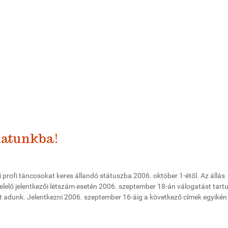
latunkba!
 profi táncosokat keres állandó státuszba 2006. október 1-étől. Az állás
elelő jelentkezői létszám esetén 2006. szeptember 18-án válogatást tart
t adunk. Jelentkezni 2006. szeptember 16-áig a következő címek egyikén 