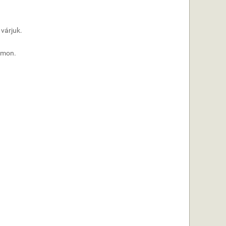
 várjuk.
zámon.