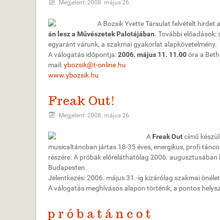
Megjelent: 2008. május 26.
A Bozsik Yvette Társulat felvételt hirdet 
án lesz a Művészetek Palotájában
. További előadások: 
egyaránt várunk, a szakmai gyakorlat alapkövetelmény.
A válogatás időpontja:
2006. május 11. 11.00
óra a Bethl
mail:
ybozsik@t-online.hu
www.ybozsik.hu
Freak Out!
Megjelent: 2008. május 26.
A
Freak Out
című készül
musicaltáncban jártas 18-35 éves, energikus, profi tánc
részére. A próbák előreláthatólag 2006. augusztusában 
Budapesten.
Jelentkezés: 2006. május 31.-ig kizárólag szakmai önéletr
A válogatás meghívásos alapon történik, a pontos helyszí
p r ó b a t á n c o t