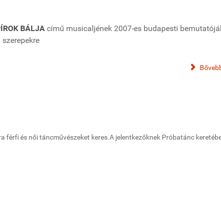
ÍROK BÁLJA
című musicaljének 2007-es budapesti bemutatój
 szerepekre
Bővebb
a férfi és női táncművészeket keres.A jelentkezőknek Próbatánc keretébe