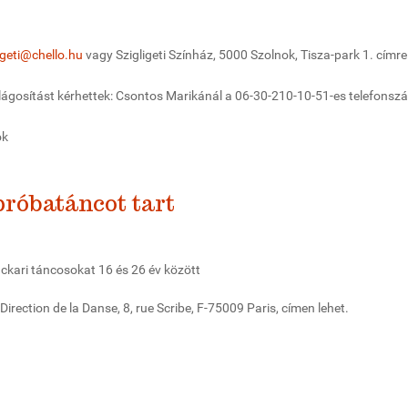
igeti@chello.hu
vagy Szigligeti Színház, 5000 Szolnok, Tisza-park 1. címre
ilágosítást kérhettek: Csontos Marikánál a 06-30-210-10-51-es telefons
ok
próbatáncot tart
ánckari táncosokat 16 és 26 év között
Direction de la Danse, 8, rue Scribe, F-75009 Paris, címen lehet.