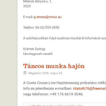
Miskolc Déryné u. 1.
3525
E-mail:
g.emese@mnsz.eu
Telefon: 06-20/555-3850
A színházunkban folyó szakmai munkáról információ sz
Krámer György
tánctagozati vezető
Táncos munka hajón
Megjelent: 2008. május 26.
A Costa Cruise Line Hajótársaság próbatánc nélkül,
Info és jelentkezés e-mailben:
ritatoth76@freemai
vagy telefonon: +49 176 6619 3046.