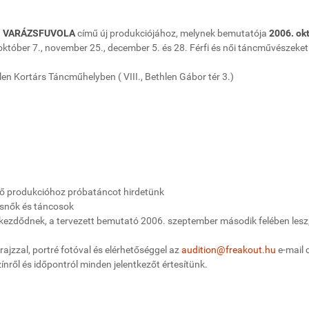
a
VARÁZSFUVOLA
című új produkciójához, melynek bemutatója
2006. okt
október 7., november 25., december 5. és 28. Férfi és női táncművészeket
en Kortárs Táncműhelyben ( VIII., Bethlen Gábor tér 3.)
ő produkcióhoz próbatáncot hirdetünk
osnők és táncosok
kezdődnek, a tervezett bemutató 2006. szeptember második felében lesz
ajzzal, portré fotóval és elérhetőséggel az
audition@freakout.hu
e-mail 
nről és időpontról minden jelentkezőt értesítünk.