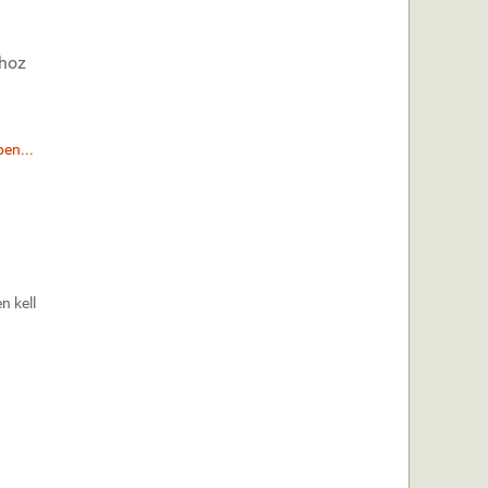
ához
en...
n kell