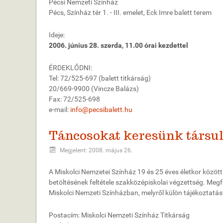
Pécsi Nemzeti Színház
Pécs, Színház tér 1. - III. emelet, Eck Imre balett terem
Ideje:
2006. június 28. szerda, 11.00 órai kezdettel
ÉRDEKLŐDNI:
Tel: 72/525-697 (balett titkárság)
20/669-9900 (Vincze Balázs)
Fax: 72/525-698
e-mail:
info@pecsibalett.hu
Táncosokat keresünk társu
Megjelent: 2008. május 26.
A Miskolci Nemzetei Színház 19 és 25 éves életkor közötti
betöltésének feltétele szakközépiskolai végzettség. Megf
Miskolci Nemzeti Színházban, melyről külön tájékoztatás
Postacím: Miskolci Nemzeti Színház Titkárság