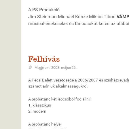
A PS Produkció
Jim Steinman-Michael Kunze-Miklós Tibor:
VÁMP
musical-énekeseket és táncosokat keres az alábbi
Felhívás
Megjelent: 2008. május 26.
A Pécsi Balett vezetősége a 2006/2007-es színházi évadr
számot adniuk alkalmasságukról.
A próbatánc két lépcsőből fog állni:
1. klasszikus
2. modern
A próbatánc helye: