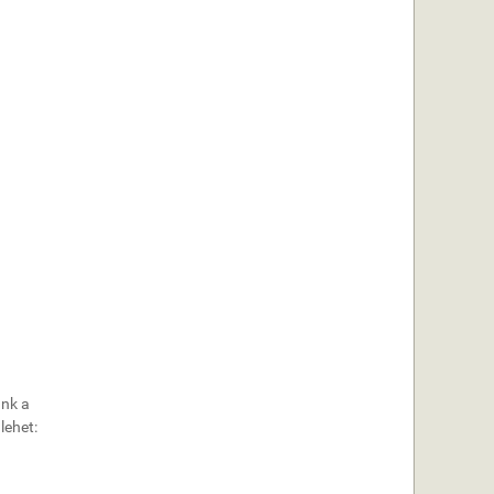
unk a
lehet: