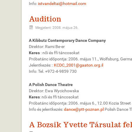
Info:
istvandeltai@hotmail.com
Audition
Megjelent: 2008. május 26.
A Kibbutz Contemporary Dance Company
Direktor: Rami Be-er
Keres
: női és ffi táncosokat
Próbatánc időpontja: 2006. május 11., Wolfsburg, Germ
Jelentkezés: :
KCDC_2001@gaaton.org.il
Info: Tel. +972-4-9859 730
A Polish Dance Theatre
Direktor: Ewa Wycichowska
Keres
: női és ffi táncosokat
Próbatánc időpontja: 2006. május 6., 12.00 Kozia Street 
Info és jelentkezés:
dance@ptt-poznan.pl
Polish Dance Th
A Bozsik Yvette Társulat fel