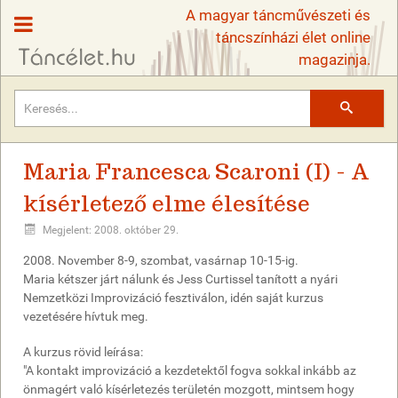
A magyar táncművészeti és
táncszínházi élet online
magazinja.
Keresés
Maria Francesca Scaroni (I) - A
kísérletező elme élesítése
Megjelent: 2008. október 29.
2008. November 8-9, szombat, vasárnap 10-15-ig.
Maria kétszer járt nálunk és Jess Curtissel tanított a nyári
Nemzetközi Improvizáció fesztiválon, idén saját kurzus
vezetésére hívtuk meg.
A kurzus rövid leírása:
"A kontakt improvizáció a kezdetektől fogva sokkal inkább az
önmagért való kísérletezés területén mozgott, mintsem hogy