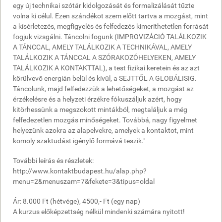
egy új technikai szótár kidolgozását és formalizálását tűzte
volna ki célul. Ezen szándékot szem előtt tartva a mozgást, mint
a kísérletezés, megfigyelés és felfedezés kimeríthetetlen forrását
fogjuk vizsgálni. Táncolni fogunk (IMPROVIZÁCIÓ TALÁLKOZIK
A TÁNCCAL, AMELY TALÁLKOZIK A TECHNIKÁVAL, AMELY
TALÁLKOZIK A TÁNCCAL A SZÓRAKOZÓHELYEKEN, AMELY
TALÁLKOZIK A KONTAKTTAL), a test fizikai keretein és az azt
körülvevő energián belül és kívül, a SEJTTŐL A GLOBÁLISIG.
Táncolunk, majd felfedezzük a lehetőségeket, a mozgást az
érzékelésre és a helyzeti érzékre fókuszáljuk azért, hogy
kitörhessünk a megszokott mintákból, megtaláljuk a még
felfedezetlen mozgás minőségeket. Továbbá, nagy figyelmet
helyezünk azokra az alapelvekre, amelyek a kontaktot, mint
komoly szaktudást igénylő formává teszik."
További leírás és részletek:
http://www.kontaktbudapest.hu/alap.php?
menu=2&menuszam=7&fekete=3&tipus=oldal
Ár: 8.000 Ft (hétvége), 4500,- Ft (egy nap)
A kurzus előképzettség nélkül mindenki számára nyitott!