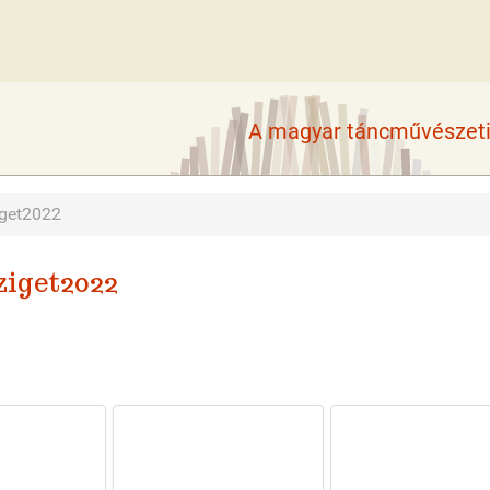
A magyar táncművészeti 
ziget2022
Sziget2022