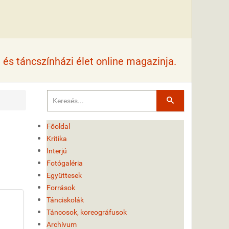
és táncszínházi élet online magazinja.
Keresés
Főoldal
Kritika
Interjú
Fotógaléria
Együttesek
Források
Tánciskolák
Táncosok, koreográfusok
Archívum