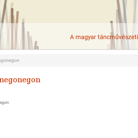
A magyar táncművészeti 
negonegon
onegonegon
negon