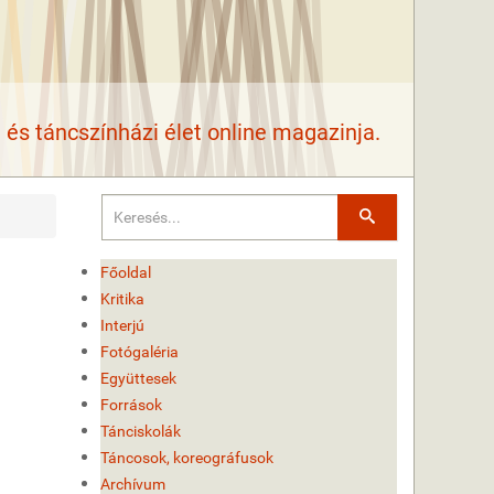
és táncszínházi élet online magazinja.
Keresés
Főoldal
Kritika
Interjú
Fotógaléria
Együttesek
Források
Tánciskolák
Táncosok, koreográfusok
Archívum