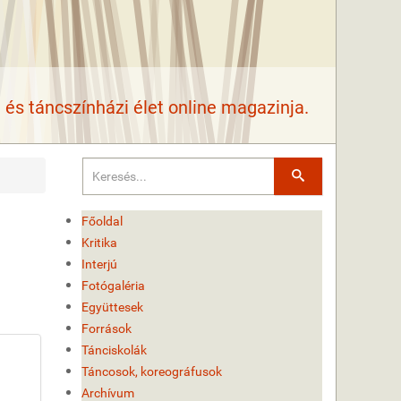
és táncszínházi élet online magazinja.
Keresés
Főoldal
Kritika
Interjú
Fotógaléria
Együttesek
Források
Tánciskolák
Táncosok, koreográfusok
Archívum