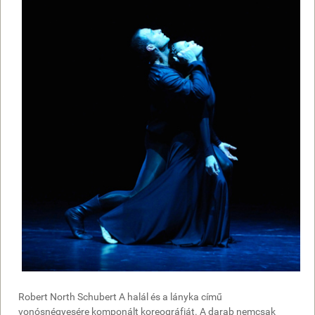
Robert North Schubert A halál és a lányka című
vonósnégyesére komponált koreográfiát. A darab nemcsak