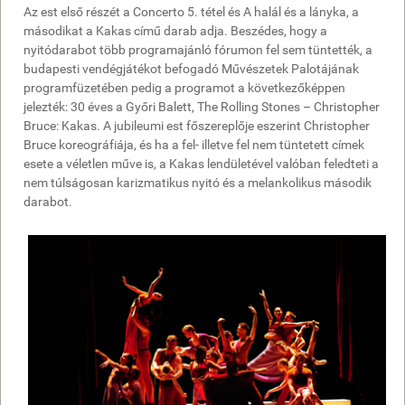
Az est első részét a Concerto 5. tétel és A halál és a lányka, a
másodikat a Kakas című darab adja. Beszédes, hogy a
nyitódarabot több programajánló fórumon fel sem tüntették, a
budapesti vendégjátékot befogadó Művészetek Palotájának
programfüzetében pedig a programot a következőképpen
jelezték: 30 éves a Győri Balett, The Rolling Stones – Christopher
Bruce: Kakas. A jubileumi est főszereplője eszerint Christopher
Bruce koreográfiája, és ha a fel- illetve fel nem tüntetett címek
esete a véletlen műve is, a Kakas lendületével valóban feledteti a
nem túlságosan karizmatikus nyitó és a melankolikus második
darabot.