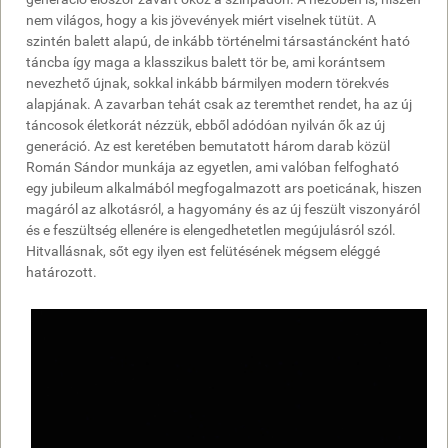
nem világos, hogy a kis jövevények miért viselnek tütüt. A
szintén balett alapú, de inkább történelmi társastáncként ható
táncba így maga a klasszikus balett tör be, ami korántsem
nevezhető újnak, sokkal inkább bármilyen modern törekvés
alapjának. A zavarban tehát csak az teremthet rendet, ha az új
táncosok életkorát nézzük, ebből adódóan nyilván ők az új
generáció. Az est keretében bemutatott három darab közül
Román Sándor munkája az egyetlen, ami valóban felfogható
egy jubileum alkalmából megfogalmazott ars poeticának, hiszen
magáról az alkotásról, a hagyomány és az új feszült viszonyáról
és e feszültség ellenére is elengedhetetlen megújulásról szól.
Hitvallásnak, sőt egy ilyen est felütésének mégsem eléggé
határozott.