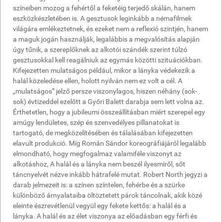
színeiben mozog a fehértől a feketéig terjedő skálán, hanem
eszközkészletében is. A gesztusok leginkább a némafilmek
világára emlékeztetnek, és ezeket nem a reflexió szintjén, hanem
a maguk jogán használják, legalábbis a megvalósítás alapján
úgy tűnik, a szereplőknek az alkotói szándék szerint túlzó
gesztusokkal kell reagálniuk az egymás közötti szituációkban.
Kifejezetten mulatságos például, mikor a lányka védekezik a
halál közeledése ellen, holott nyilván nem ez volt a cél. A
„mulatságos” jelző persze viszonylagos, hiszen néhány (sok-
sok) évtizeddel ezelőtt a Győri Balett darabja sem lett volna az.
Érthetetlen, hogy a jubileumi összeállításban miért szerepel egy
amúgy lendületes, szép és szenvedélyes pillanatokat is
tartogató, de megközelítésében és tálalásában kifejezetten
elavult produkció. Míg Román Sándor koreográfiájáról legalább
elmondható, hogy megfogalmaz valamiféle viszonyt az
alkotáshoz, A halál és a lányka nem beszél ilyesmiről, sőt
táncnyelvét nézve inkább hátrafelé mutat. Robert North jegyzi a
darab jelmezeit is: a színen színtelen, fehérbe és a szürke
különböző árnyalataiba öltöztetett párok táncolnak, akik közé
eleinte észrevétlenül vegyül egy fekete kettős: a halál és a
lányka. A halál és az élet viszonya az előadásban egy férfi és