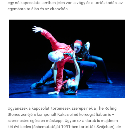
egy nő kapcsolata, amiben jelen van a vágy és a tartózkodás, az
egymásra találás és az eltaszítás.
Ugyanezek a kapcsolati történések szerepelnek a The Rolling
Stones zenéjére komponált Kakas című koreográfiában is –
szerencsére egészen másképp. Ugyan ez a darab is majdnem
két évtizedes (ősbemutatóját 1991-ben tartották Svájcban), de