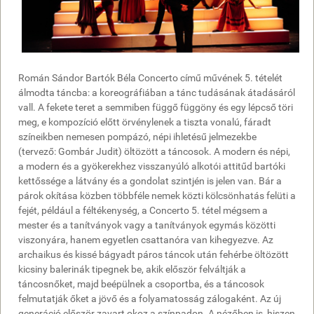
Román Sándor Bartók Béla Concerto című művének 5. tételét
álmodta táncba: a koreográfiában a tánc tudásának átadásáról
vall. A fekete teret a semmiben függő függöny és egy lépcső töri
meg, e kompozíció előtt örvénylenek a tiszta vonalú, fáradt
színeikben nemesen pompázó, népi ihletésű jelmezekbe
(tervező: Gombár Judit) öltözött a táncosok. A modern és népi,
a modern és a gyökerekhez visszanyúló alkotói attitűd bartóki
kettőssége a látvány és a gondolat szintjén is jelen van. Bár a
párok okítása közben többféle nemek közti kölcsönhatás felüti a
fejét, például a féltékenység, a Concerto 5. tétel mégsem a
mester és a tanítványok vagy a tanítványok egymás közötti
viszonyára, hanem egyetlen csattanóra van kihegyezve. Az
archaikus és kissé bágyadt páros táncok után fehérbe öltözött
kicsiny balerinák tipegnek be, akik először felváltják a
táncosnőket, majd beépülnek a csoportba, és a táncosok
felmutatják őket a jövő és a folyamatosság zálogaként. Az új
generáció először zavart okoz a színpadon. A nézőben is, hiszen