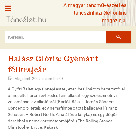
A magyar táncművészeti és
táncszínházi élet online
magazinja.
Keresés
Halász Glória: Gyémánt
félkrajcár
Megjelent: 2009. december 08.
A Győri Balett egy ünnepi esttel, ezen belül három bemutatóval
ünnepelte három évtizedes fennállását: egy szösszenetnyi
vallomással az alkotásról (Bartók Béla – Román Sándor:
Concerto 5. tétel), egy némafilmbe oltott balladával (Franz
Schubert – Robert North: A halál és a lányka) és egy dögös
darabbal a nemek szemétdombjáról (The Rolling Stones –
Christopher Bruce: Kakas).