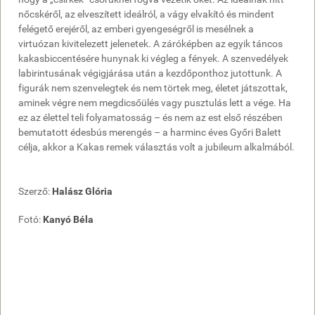
nőcskéről, az elveszített ideálról, a vágy elvakító és mindent
felégető erejéről, az emberi gyengeségről is mesélnek a
virtuózan kivitelezett jelenetek. A záróképben az egyik táncos
kakasbiccentésére hunynak ki végleg a fények. A szenvedélyek
labirintusának végigjárása után a kezdőponthoz jutottunk. A
figurák nem szenvelegtek és nem törtek meg, életet játszottak,
aminek végre nem megdicsőülés vagy pusztulás lett a vége. Ha
ez az élettel teli folyamatosság – és nem az est első részében
bemutatott édesbús merengés – a harminc éves Győri Balett
célja, akkor a Kakas remek választás volt a jubileum alkalmából.
Szerző:
Halász Glória
Fotó:
Kanyó Béla