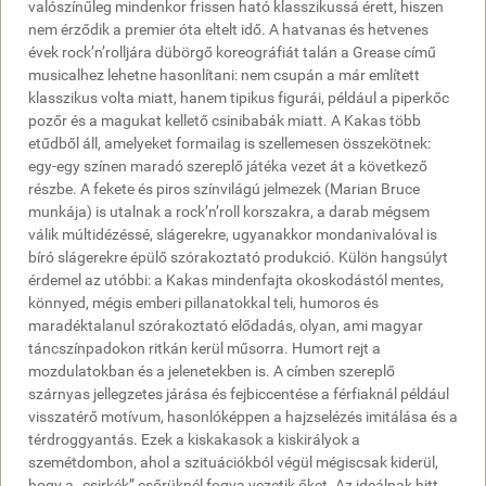
valószínűleg mindenkor frissen ható klasszikussá érett, hiszen
nem érződik a premier óta eltelt idő. A hatvanas és hetvenes
évek rock’n’rolljára dübörgő koreográfiát talán a Grease című
musicalhez lehetne hasonlítani: nem csupán a már említett
klasszikus volta miatt, hanem tipikus figurái, például a piperkőc
pozőr és a magukat kellető csinibabák miatt. A Kakas több
etűdből áll, amelyeket formailag is szellemesen összekötnek:
egy-egy színen maradó szereplő játéka vezet át a következő
részbe. A fekete és piros színvilágú jelmezek (Marian Bruce
munkája) is utalnak a rock’n’roll korszakra, a darab mégsem
válik múltidézéssé, slágerekre, ugyanakkor mondanivalóval is
bíró slágerekre épülő szórakoztató produkció. Külön hangsúlyt
érdemel az utóbbi: a Kakas mindenfajta okoskodástól mentes,
könnyed, mégis emberi pillanatokkal teli, humoros és
maradéktalanul szórakoztató elődadás, olyan, ami magyar
táncszínpadokon ritkán kerül műsorra. Humort rejt a
mozdulatokban és a jelenetekben is. A címben szereplő
szárnyas jellegzetes járása és fejbiccentése a férfiaknál például
visszatérő motívum, hasonlóképpen a hajzselézés imitálása és a
térdroggyantás. Ezek a kiskakasok a kiskirályok a
szemétdombon, ahol a szituációkból végül mégiscsak kiderül,
hogy a „csirkék” csőrüknél fogva vezetik őket. Az ideálnak hitt