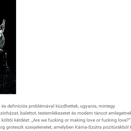
s és definíciós problémával küzdhettek, ugyanis, mintegy
zínházat, balettot, testemlékezetet és modern táncot emlegetne
a költői kérdést: „Are we fucking or making love or fucking love?”
kig groteszk szexjelenetet, amelyben Káma-Szútra pozitúrákból 