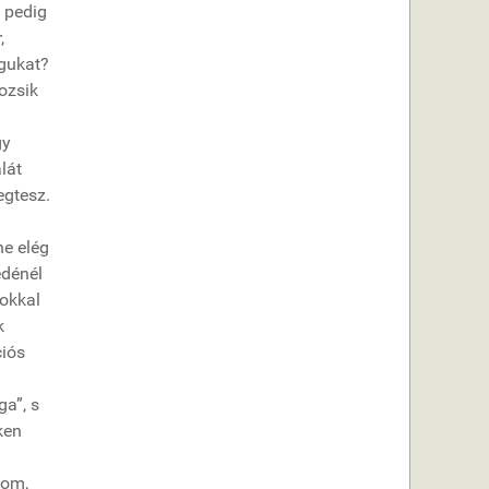
 pedig
,
agukat?
ozsik
gy
lát
egtesz.
ne elég
edénél
dokkal
k
ciós
ga”, s
ken
tom,