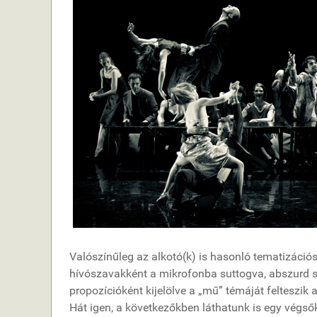
Valószínűleg az alkotó(k) is hasonló tematizáció
hívószavakként a mikrofonba suttogva, abszurd s
propozícióként kijelölve a „mű” témáját felteszik 
Hát igen, a következőkben láthatunk is egy végső