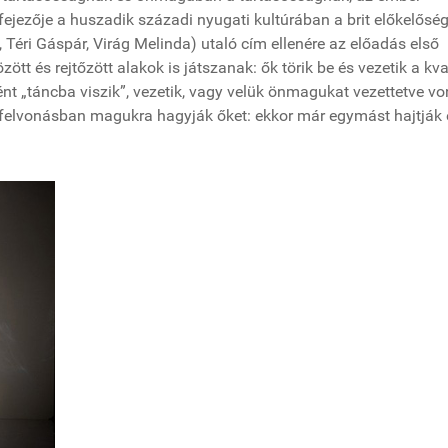
ejezője a huszadik századi nyugati kultúrában a brit előkelőség
, Téri Gáspár, Virág Melinda) utaló cím ellenére az előadás első
ött és rejtőzött alakok is játszanak: ők törik be és vezetik a kva
ént „táncba viszik”, vezetik, vagy velük önmagukat vezettetve vo
k felvonásban magukra hagyják őket: ekkor már egymást hajtják 