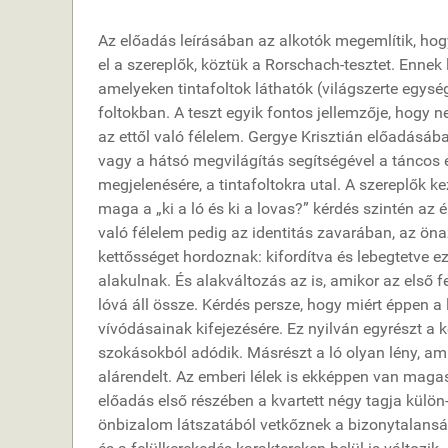
Az előadás leírásában az alkotók megemlítik, hog
el a szereplők, köztük a Rorschach-tesztet. Ennek
amelyeken tintafoltok láthatók (világszerte egysége
foltokban. A teszt egyik fontos jellemzője, hogy ne
az ettől való félelem. Gergye Krisztián előadásáb
vagy a hátsó megvilágítás segítségével a táncos é
megjelenésére, a tintafoltokra utal. A szereplők k
maga a „ki a ló és ki a lovas?” kérdés szintén az
való félelem pedig az identitás zavarában, az ön
kettősséget hordoznak: kifordítva és lebegtetve e
alakulnak. És alakváltozás az is, amikor az első 
lóvá áll össze. Kérdés persze, hogy miért éppen a 
vívódásainak kifejezésére. Ez nyilván egyrészt a 
szokásokból adódik. Másrészt a ló olyan lény, ami
alárendelt. Az emberi lélek is ekképpen van magas
előadás első részében a kvartett négy tagja külön
önbizalom látszatából vetkőznek a bizonytalansá