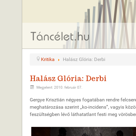
Kritika
Halász Glória: Derbi
Halász Glória: Derbi
Megjelent: 2010. február 07.
Gergye Krisztián négyes fogatában rendre felcserél
meghatározása szerint „ko-incidens”, vagyis közö
feszültségben lévő láthatatlant festi meg vörösbe