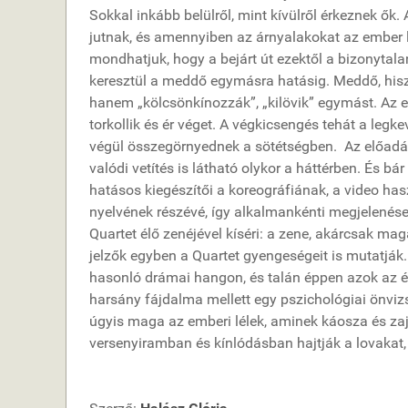
Sokkal inkább belülről, mint kívülről érkeznek ők.
jutnak, és amennyiben az árnyalakokat az ember l
mondhatjuk, hogy a bejárt út ezektől a bizonyta
keresztül a meddő egymásra hatásig. Meddő, hisz
hanem „kölcsönkínozzák”, „kilövik” egymást. Az 
torkollik és ér véget. A végkicsengés tehát a leg
végül összegörnyednek a sötétségben. Az előadásb
valódi vetítés is látható olykor a háttérben. És b
hatásos kiegészítői a koreográfiának, a video h
nyelvének részévé, így alkalmankénti megjelenés
Quartet élő zenéjével kíséri: a zene, akárcsak ma
jelzők egyben a Quartet gyengeségeit is mutatják
hasonló drámai hangon, és talán éppen azok az 
harsány fájdalma mellett egy pszichológiai önviz
úgyis maga az emberi lélek, aminek káosza és zaj
versenyiramban és kínlódásban hajtják a lovakat, 