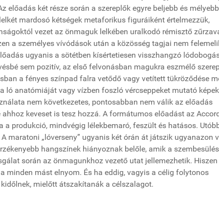
 Az előadás két része során a szereplők egyre beljebb és mélyebb
elkét mardosó kétségek metaforikus figuráiként értelmezzük,
lanságoktól vezet az önmaguk lelkében uralkodó rémisztő zűrzav
en a személyes vívódások után a közösség tagjai nem felemeli
előadás ugyanis a sötétben kísértetiesen visszhangzó lódobogá
kevésbé sem pozitív, az első felvonásban magukra eszmélő szere
an a fényes színpad falra vetődő vagy vetített tükröződése me
ár a ló anatómiáját vagy vízben foszló vércseppeket mutató képek
asználata nem következetes, pontosabban nem válik az előadás
e ahhoz keveset is tesz hozzá. A formátumos előadást az Accor
ga a produkció, mindvégig lélekbemaró, feszült és hatásos. Utóbb
. A maratoni „lóverseny” ugyanis két órán át játszik ugyanazon 
érzékenyebb hangszínek hiányoznak belőle, amik a szembesülés
sgálat során az önmagunkhoz vezető utat jellemezhetik. Hiszen 
a minden mást elnyom. És ha eddig, vagyis a célig folytonos
kidőlnek, mielőtt átszakítanák a célszalagot.