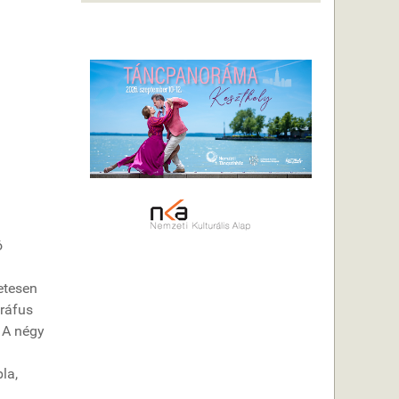
ó
etesen
gráfus
. A négy
la,