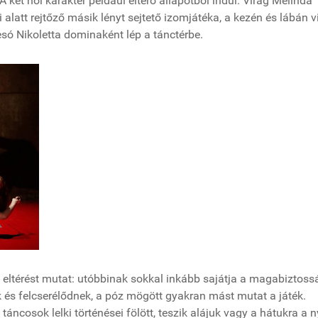
 A két női karakter például eltérő állapotból indul: Virág Melinda
alatt rejtőző másik lényt sejtető izomjátéka, a kezén és lábán vi
esó Nikoletta dominaként lép a tánctérbe.
ó eltérést mutat: utóbbinak sokkal inkább sajátja a magabiztoss
s felcserélődnek, a póz mögött gyakran mást mutat a játék.
ncosok lelki történései fölött, teszik alájuk vagy a hátukra a n