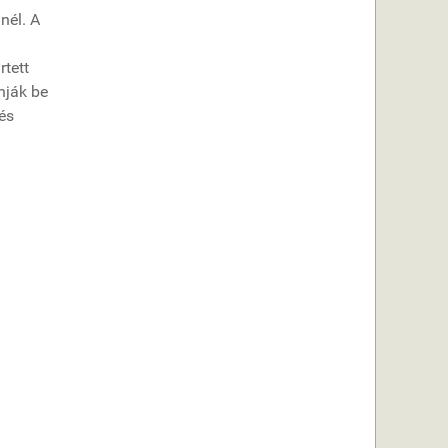
nél. A
rtett
nják be
és