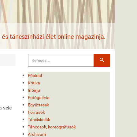
és táncszínházi élet online magazinja.
Keresés
Főoldal
Kritika
Interjú
Fotógaléria
Együttesek
a vele
Források
Tánciskolák
Táncosok, koreográfusok
Archívum