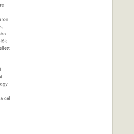
re
aron
k,
sba
plők
llett
d
i
vagy
a cél