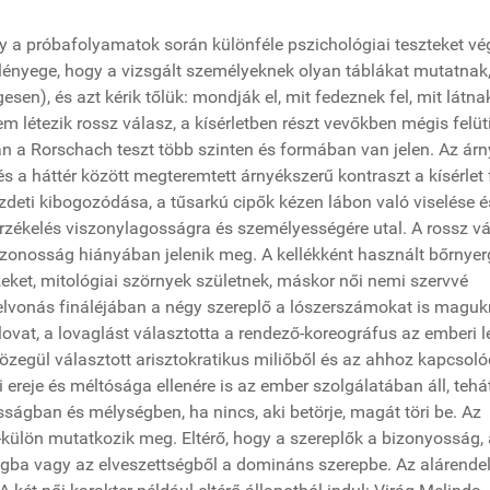
y a próbafolyamatok során különféle pszichológiai teszteket vé
 lényege, hogy a vizsgált személyeknek olyan táblákat mutatnak
sen), és azt kérik tőlük: mondják el, mit fedeznek fel, mit látna
m létezik rossz válasz, a kísérletben részt vevőkben mégis felüti
an a Rorschach teszt több szinten és formában van jelen. Az árn
s a háttér között megteremtett árnyékszerű kontraszt a kísérlet
ezdeti kibogozódása, a tűsarkú cipők kézen lábon való viselése é
 érzékelés viszonylagosságra és személyességére utal. A rossz vá
azonosság hiányában jelenik meg. A kellékként használt bőrnyer
zeket, mitológiai szörnyek születnek, máskor női nemi szervvé
felvonás fináléjában a négy szereplő a lószerszámokat is maguk
lovat, a lovaglást választotta a rendező-koreográfus az emberi l
közegül választott arisztokratikus miliőből és az ahhoz kapcsol
 ereje és méltósága ellenére is az ember szolgálatában áll, tehá
ságban és mélységben, ha nincs, aki betörje, magát töri be. Az
-külön mutatkozik meg. Eltérő, hogy a szereplők a bizonyosság,
gba vagy az elveszettségből a domináns szerepbe. Az alárende