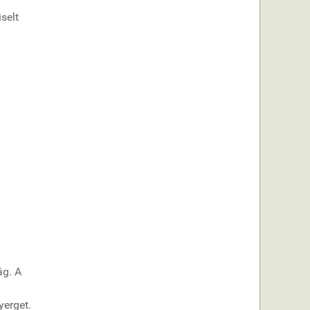
selt
ág. A
yerget.