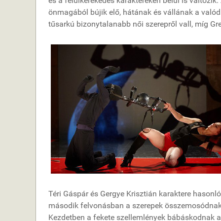
és a felülkerekedés karaktereken belül is változik.
önmagából bújik elő, hátának és vállának a valódi 
tűsarkú bizonytalanabb női szerepről vall, míg Gr
Téri Gáspár és Gergye Krisztián karaktere hasonl
második felvonásban a szerepek összemosódnak é
Kezdetben a fekete szellemlények bábáskodnak a tá