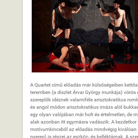
A Quartet című előadás már külsőségeiben kettőss
teremben (a díszlet Árvai György munkája) vörös 
szereplők idéznek valamiféle arisztokratikus romlo
és angol módon arisztokratikus imázs alól bukka
egy olyan valójában már holt és értelmetlen, de m
alak azonban itt egymásra vadászik. A kezdetkor f
motívumkincsből az előadás mindvégig kiválóan é
nyereg) is részei az eszköz- és kelléktárnak. A 