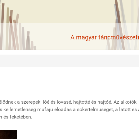
A magyar táncművészeti 
ődnek a szerepek: lóé és lovasé, hajtotté és hajtóé. Az alkotók
s kellemetlenség műfajú előadás a sokértelműséget, a látott és 
n és feketében.