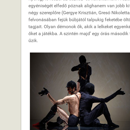
egyéniségét elfedő póznak alighanem van jobb kif
négy szereplőre (Gergye Krisztián, Gresó Nikoletta
felvonásában fejük búbjától talpukig feketébe öltöz
tagjait. Olyan démonok ők, akik a lelkeket egyenk
őket a játékba. A szintén majd’ egy órás másodi
űzik.