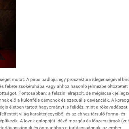
éget mutat. A piros padlójú, egy proszektúra idegenségével bír
és fekete zsokéruhába vagy ahhoz hasonló jelmezbe öltöztetett
ttságot. Pontosabban: a felszíni elrajzolt, de mégiscsak jellegz
nnak elő a különféle démonok és szexuális devianciák. A koreo
égis életben tartott hagyományt is felidéz, mint a rókavadászat
elfestett világ karakterjegyeiből és az ehhez társuló forma- és
pítkezik. A lovak galoppját idéző mozgás és lószerszámok (zab
szertartásosságnak és önmagában a tartásosságnak, az ember