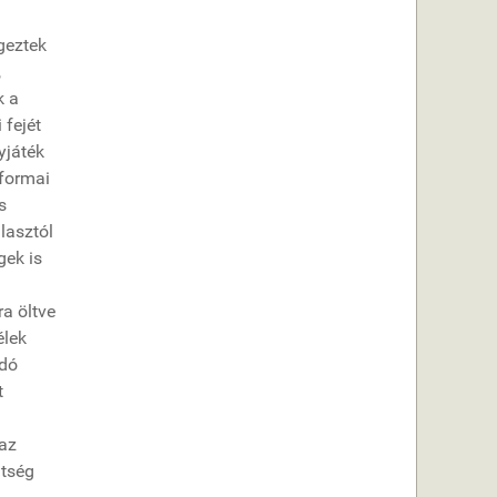
geztek
,
k a
 fejét
yjáték
 formai
s
lasztól
gek is
ra öltve
élek
ódó
t
 az
ltség