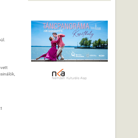
ül.
 vett
sinálók,
tt