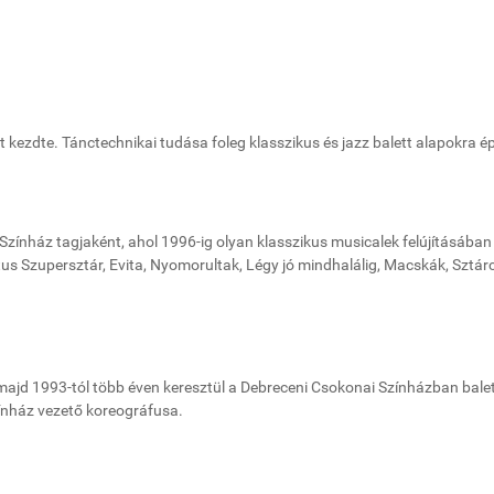
ezdte. Tánctechnikai tudása foleg klasszikus és jazz balett alapokra ép
Színház tagjaként, ahol 1996-ig olyan klasszikus musicalek felújításában
us Szupersztár, Evita, Nyomorultak, Légy jó mindhalálig, Macskák, Sztárc
majd 1993-tól több éven keresztül a Debreceni Csokonai Színházban bale
Színház vezető koreográfusa.