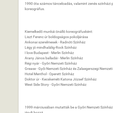
1990 óta számos tánceloadás, valamint zenés színházi pr
koreográfus.
Kiemelkedő munkái önálló koreográfusként:
Liszt Ferenc úr boldogságos pokoljárása
Ankonai szerelmesek - Radnóti Színház
Légy jó mindhalálig-Rock Színház
I love Budapest - Merlin Színház
Arany János balladái - Merlin Színház
Régi nyár - Győri Nemzeti Színház
Grease - Győi Nemzeti Színház és Zalaegerszegi Nemzeti
Hotel Menthol - Operett Színház
Doktor úr - Kecskeméti Katona József Színház
West Side Story - Győri Nemzeti Színház
1999 márciusában mutatták be a Győri Nemzeti Színházba
járult hozzá.