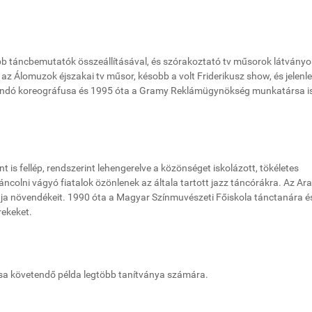
bb táncbemutatók összeállításával, és szórakoztató tv műsorok látványo
 az Álomuzok éjszakai tv műsor, késobb a volt Friderikusz show, és jelenl
landó koreográfusa és 1995 óta a Gramy Reklámügynökség munkatársa i
is fellép, rendszerint lehengerelve a közönséget iskolázott, tökéletes
áncolni vágyó fiatalok özönlenek az általa tartott jazz táncórákra. Az Ara
ja növendékeit. 1990 óta a Magyar Színmuvészeti Főiskola tánctanára é
rekeket.
ása követendő példa legtöbb tanítványa számára.