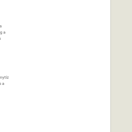
s
eg a
s
nytíz
s a