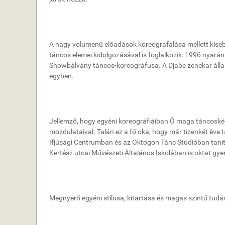
A nagy volumenű előadások koreografálása mellett kise
táncos elemei kidolgozásával is foglalkozik: 1996 nyarán
Showbálvány táncos-koreográfusa. A Djabe zenekar ál
egyben.
Jellemző, hogy egyéni koreográfiáiban Ő maga táncosként 
mozdulataival. Talán ez a fő oka, hogy már tizenkét éve t
Ifjúsági Centrumban és az Oktogon Tánc Stúdióban tanít
Kertész utcai Művészeti Általános Iskolában is oktat gye
Megnyerő egyéni stílusa, kitartása és magas szintű tud