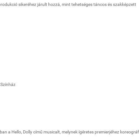
odukció sikeréhez járult hozzá, mint tehetséges táncos és szakképzett
 Színház
n a Hello, Dolly című musicalt, melynek ígéretes premierjéhez koreográ