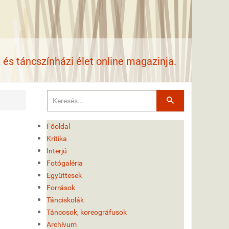
és táncszínházi élet online magazinja.
Keresés
Főoldal
Kritika
Interjú
Fotógaléria
Együttesek
Források
Tánciskolák
Táncosok, koreográfusok
Archívum