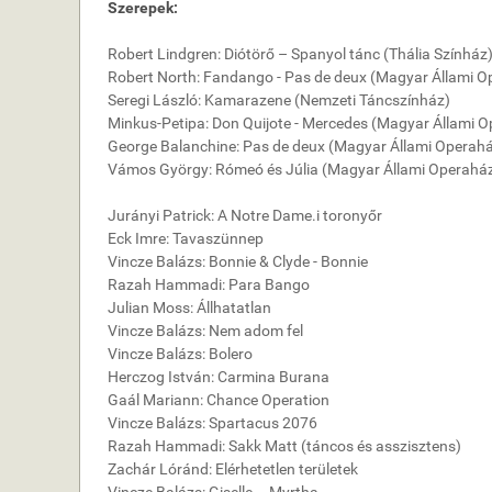
Szerepek:
Robert Lindgren: Diótörő – Spanyol tánc (Thália Színház)
Robert North: Fandango - Pas de deux (Magyar Állami O
Seregi László: Kamarazene (Nemzeti Táncszínház)
Minkus-Petipa: Don Quijote - Mercedes (Magyar Állami 
George Balanchine: Pas de deux (Magyar Állami Operah
Vámos György: Rómeó és Júlia (Magyar Állami Operahá
Jurányi Patrick: A Notre Dame.i toronyőr
Eck Imre: Tavaszünnep
Vincze Balázs: Bonnie & Clyde - Bonnie
Razah Hammadi: Para Bango
Julian Moss: Állhatatlan
Vincze Balázs: Nem adom fel
Vincze Balázs: Bolero
Herczog István: Carmina Burana
Gaál Mariann: Chance Operation
Vincze Balázs: Spartacus 2076
Razah Hammadi: Sakk Matt (táncos és asszisztens)
Zachár Lóránd: Elérhetetlen területek