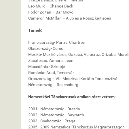
Vincze Balázs: Giselle – Myrtha
Leo Mujic – Change Back
Fodor Zoltán – Bar Micvo
Cameron McMillan – A Jó és a Rossz kertjében
Turnék:
Franciaország- Párizs, Chartres
Olaszország- Como
Mexikó- Mexikó város, Oaxaca, Veracruz, Orizaba, Morelia,
Zacatesac, Zamora, Leon
Macedónia - Szkopje
Románia- Arad, Temesvár
Oroszország – VII. Moszkvai Kortárs Táncfesztivál
Németország – Regensburg
Nemzetközi Tánckurzusok amiken részt vettem:
2001 - Németország - Drezda
2002 - Németország - Bayrauth
2003 - Csehország - Prága
2005 - 2009 Nemzetközi Tánckurzus Magyarországon