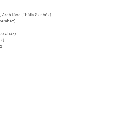
, Arab tánc (Thália Színház)
peraház)
Operaház)
áz)
z)