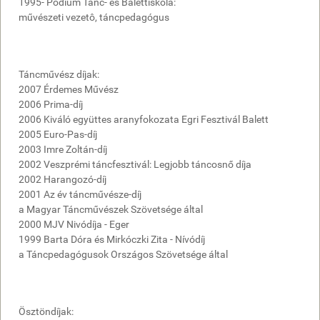
1995- Pódium Tánc- és Balettiskola:
művészeti vezetô, táncpedagógus
Táncművész díjak:
2007 Érdemes Művész
2006 Prima-díj
2006 Kiváló együttes aranyfokozata Egri Fesztivál Balett
2005 Euro-Pas-díj
2003 Imre Zoltán-díj
2002 Veszprémi táncfesztivál: Legjobb táncosnő díja
2002 Harangozó-díj
2001 Az év táncművésze-díj
a Magyar Táncművészek Szövetsége által
2000 MJV Nivódíja - Eger
1999 Barta Dóra és Mirkóczki Zita - Nívódíj
a Táncpedagógusok Országos Szövetsége által
Ösztöndíjak: