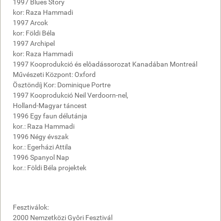
1997 Blues Story
kor: Raza Hammadi
1997 Arcok
kor: Földi Béla
1997 Archipel
kor: Raza Hammadi
1997 Kooprodukció és elôadássorozat Kanadában Montreál
Művészeti Központ: Oxford
Ösztöndíj Kor: Dominique Portre
1997 Kooprodukció Neil Verdoorn-nel,
Holland-Magyar táncest
1996 Egy faun délutánja
kor.: Raza Hammadi
1996 Négy évszak
kor.: Egerházi Attila
1996 Spanyol Nap
kor.: Földi Béla projektek
Fesztiválok:
2000 Nemzetközi Gyôri Fesztivál