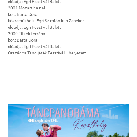
előadja: Egri Fesztivál Balett
2001 Mozart hajnal
kor.: Barta Dóra
közreműködik: Egri Szimfónikus Zenekar
előadja: Egri Fesztivál Balett
2000 Titkok forrása
kor.: Barta Dóra
előadja: Egri Fesztivál Balett
Országos Tánc-játék Fesztivál I. helyezett