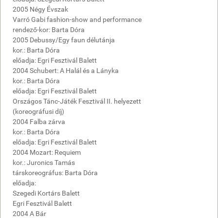
2005 Négy Évszak
Varró Gabi fashion-show and performance
rendező-kor: Barta Dóra
2005 Debussy/Egy faun délutánja
kor.: Barta Dóra
előadja: Egri Fesztivál Balett
2004 Schubert: A Halál és a Lányka
kor.: Barta Dóra
előadja: Egri Fesztivál Balett
Országos Tánc-Játék Fesztivál II. helyezett
(koreográfusi díj)
2004 Falba zárva
kor.: Barta Dóra
előadja: Egri Fesztivál Balett
2004 Mozart: Requiem
kor.: Juronics Tamás
társkoreográfus: Barta Dóra
előadja:
Szegedi Kortárs Balett
Egri Fesztivál Balett
2004 A Bár