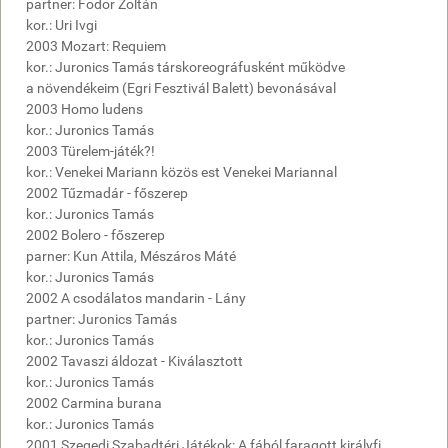
partner: Fodor Zoltán
kor.: Uri Ivgi
2003 Mozart: Requiem
kor.: Juronics Tamás társkoreográfusként működve
a növendékeim (Egri Fesztivál Balett) bevonásával
2003 Homo ludens
kor.: Juronics Tamás
2003 Türelem-játék?!
kor.: Venekei Mariann közös est Venekei Mariannal
2002 Tűzmadár - főszerep
kor.: Juronics Tamás
2002 Bolero - főszerep
parner: Kun Attila, Mészáros Máté
kor.: Juronics Tamás
2002 A csodálatos mandarin - Lány
partner: Juronics Tamás
kor.: Juronics Tamás
2002 Tavaszi áldozat - Kiválasztott
kor.: Juronics Tamás
2002 Carmina burana
kor.: Juronics Tamás
2001 Szegedi Szabadtéri Játékok: A fából faragott királyfi