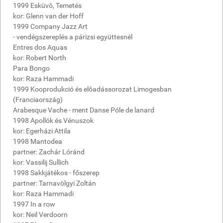
1999 Esküvô, Temetés
kor: Glenn van der Hoff
1999 Company Jazz Art
- vendégszereplés a párizsi együttesnél
Entres dos Aquas
kor: Robert North
Para Bongo
kor: Raza Hammadi
1999 Kooprodukció és elôadássorozat Limogesban
(Franciaország)
Arabesque Vache - ment Danse Póle de lanard
1998 Apollók és Vénuszok
kor: Egerházi Attila
1998 Mantodea
partner: Zachár Lóránd
kor: Vassilij Sullich
1998 Sakkjátékos - főszerep
partner: Tarnavölgyi Zoltán
kor: Raza Hammadi
1997 In a row
kor: Neil Verdoorn