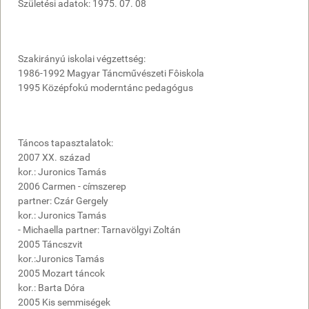
Születési adatok: 1975. 07. 08
Szakirányú iskolai végzettség:
1986-1992 Magyar Táncművészeti Fôiskola
1995 Középfokú moderntánc pedagógus
Táncos tapasztalatok:
2007 XX. század
kor.: Juronics Tamás
2006 Carmen - címszerep
partner: Czár Gergely
kor.: Juronics Tamás
- Michaella partner: Tarnavölgyi Zoltán
2005 Táncszvit
kor.:Juronics Tamás
2005 Mozart táncok
kor.: Barta Dóra
2005 Kis semmiségek