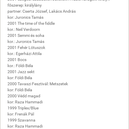
főszerep: királylány
partner: Cserta József, Lakács András
kor: Juronics Tamás
2001 The time of the fiddle
kor.: Neil Verdoorn
2001 Semmi és soha
kor.: Juronics Tamás
2001 Fehér Lótuszok
kor.: Egerházi Attila
2001 Bocs
kor.: Földi Béla
2001 Jazz sekt
kor: Földi Béla
2000 Tavaszi Fesztivál: Metszetek
kor: Földi Béla
2000 Védd magad
kor: Raza Hammadi
1999 Triplex/Blue
kor: Frenák Pál
1999 Szavanna
kor: Raza Hammadi