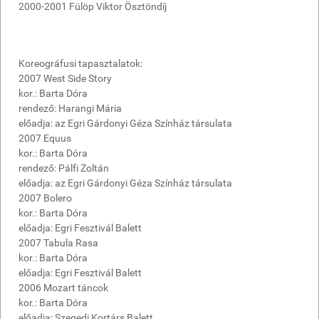
2000-2001 Fülöp Viktor Ösztöndíj
Koreográfusi tapasztalatok:
2007 West Side Story
kor.: Barta Dóra
rendező: Harangi Mária
előadja: az Egri Gárdonyi Géza Színház társulata
2007 Equus
kor.: Barta Dóra
rendező: Pálfi Zoltán
előadja: az Egri Gárdonyi Géza Színház társulata
2007 Bolero
kor.: Barta Dóra
előadja: Egri Fesztivál Balett
2007 Tabula Rasa
kor.: Barta Dóra
előadja: Egri Fesztivál Balett
2006 Mozart táncok
kor.: Barta Dóra
előadja: Szegedi Kortárs Balett