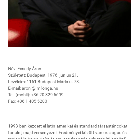
Név: Ecsedy Áron
Született: Budapest, 1976. június 21.
Levélcím: 1161 Budapest Mária u. 78.
E-mail: aron @ milonga.hu
Tel. (mobil): +36 20 329 6699
Fax: +36 1 405 5280
1993-ban kezdett el latin-amerikai és standard társastáncokat
tanulni, majd versenyezni. Eredményei között van országos és
regionális bajnoki cím és egy sor dobogós helyezés különböző