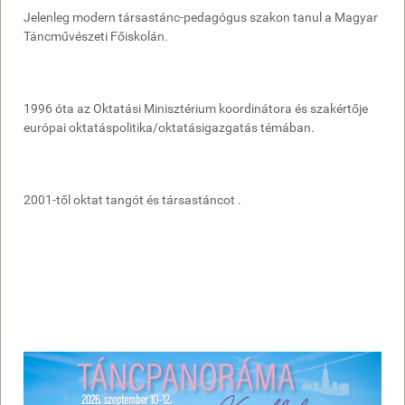
Jelenleg modern társastánc-pedagógus szakon tanul a Magyar
Táncművészeti Főiskolán.
1996 óta az Oktatási Minisztérium koordinátora és szakértője
európai oktatáspolitika/oktatásigazgatás témában.
2001-től oktat tangót és társastáncot .