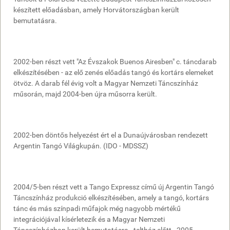
készített előadásban, amely Horvátországban került
bemutatásra.
2002-ben részt vett "Az Évszakok Buenos Airesben" c. táncdarab
elkészítésében - az elő zenés előadás tangó és kortárs elemeket
ötvöz. A darab fél évig volt a Magyar Nemzeti Táncszínház
műsorán, majd 2004-ben újra műsorra került.
2002-ben döntős helyezést ért el a Dunaújvárosban rendezett
Argentin Tangó Világkupán. (IDO - MDSSZ)
2004/5-ben részt vett a Tango Expressz című új Argentin Tangó
Táncszínház produkció elkészítésében, amely a tangó, kortárs
tánc és más színpadi műfajok még nagyobb mértékű
integrációjával kísérletezik és a Magyar Nemzeti
Táncszínházban került bemutatásra - teltház előtt - 2005