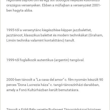
országos versenyeken. Ebben a műfajban a versenyzést 2001-
ben hagyta abba.
1995-től a versenytánc kiegészítése képpen jazzbalettet,
jazztáncot, klasszikus balettet és modern technikákat (Graham,
Limón technika valamint kontakttánc) tanult.
1999-től foglalkozik autentikus (argentin) tangóval.
2000-ben táncolt a "La casa del amor" c. film nyomán készült 90
perces "Dona Lucrezia háza" c. tangó-táncszínházi darabban,
amely a Fonó Kultúrházban került bemutatásra.
Táncolt a Földi Béla vezette Budapest Táncszínházzal közösen