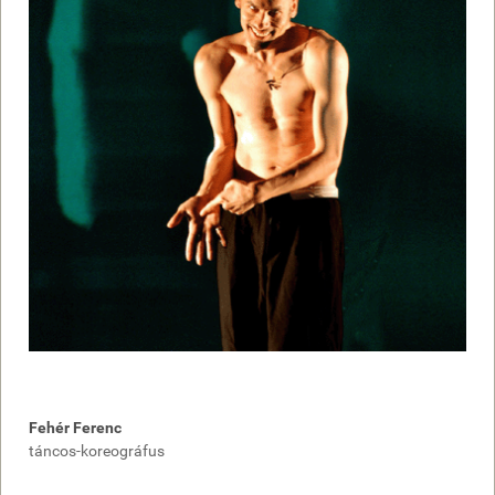
Fehér Ferenc
táncos-koreográfus