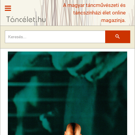
A magyar táncművészeti és
táncszínházi élet online
magazinja.
Keresés