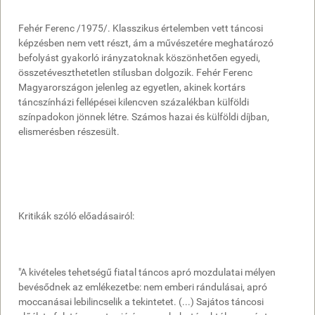
Fehér Ferenc /1975/. Klasszikus értelemben vett táncosi
képzésben nem vett részt, ám a művészetére meghatározó
befolyást gyakorló irányzatoknak köszönhetően egyedi,
összetéveszthetetlen stílusban dolgozik. Fehér Ferenc
Magyarországon jelenleg az egyetlen, akinek kortárs
táncszínházi fellépései kilencven százalékban külföldi
színpadokon jönnek létre. Számos hazai és külföldi díjban,
elismerésben részesült.
Kritikák szóló előadásairól:
"A kivételes tehetségű fiatal táncos apró mozdulatai mélyen
bevésődnek az emlékezetbe: nem emberi rándulásai, apró
moccanásai lebilincselik a tekintetet. (...) Sajátos táncosi