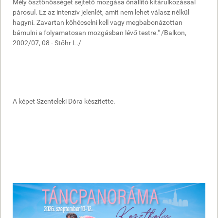
Mély ösztönösséget sejtető mozgása önállító kitárulkozással
párosul. Ez az intenzív jelenlét, amit nem lehet válasz nélkül
hagyni. Zavartan köhécselni kell vagy megbabonázottan
bámulni a folyamatosan mozgásban lévő testre." /Balkon,
2002/07, 08 - Stőhr L./
A képet Szenteleki Dóra készítette.