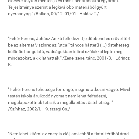
előélete folytán mentes jó és rossz behatásoktól egyaránt.
Teljesítménye szerint a legkiválóbb matériából gyúrt
nyersanyag." /Balkon, 00/12, 01/01 - Halász T./
"Fehér Ferenc, Juhász Anikó felfedezettje döbbenetes erővel tört
be az alternatív színre: az "utcai" táncos hátterű (...) őstehetség
különös hangulatú, vadságukban is lírai szólókkal lepte meg
mindazokat, akik láthatták." /Zene, zene, tánc, 2001/3. - Lőrincz
K.
" Fehér Ferenc tehetsége forrongó, megmutatkozni vágyó. Mivel
testén iskola árulkodó nyomait nem lehet felfedezni,
megalapozottnak tetszik a megállapítás : őstehetség. "
/Színház, 2002/I. - Kutszegi Cs./
"Nem lehet kitérni az energia elől, ami ebből a fiatal férfiból árad.