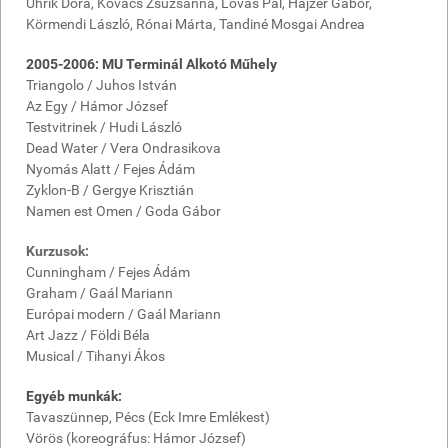
Uhrik Dóra, Kovács Zsuzsanna, Lovas Pál, Hajzer Gábor,
Körmendi László, Rónai Márta, Tandiné Mosgai Andrea
2005-2006: MU Terminál Alkotó Műhely
Triangolo / Juhos István
Az Egy /
Hámor József
Testvitrinek / Hudi László
Dead Water / Vera Ondrasikova
Nyomás Alatt / Fejes Ádám
Zyklon-B /
Gergye Krisztián
Namen est Omen / Goda Gábor
Kurzusok:
Cunningham / Fejes Ádám
Graham / Gaál Mariann
Európai modern / Gaál Mariann
Art Jazz / Földi Béla
Musical / Tihanyi Ákos
Egyéb munkák:
Tavaszünnep, Pécs (Eck Imre Emlékest)
Vörös (koreográfus:
Hámor József
)