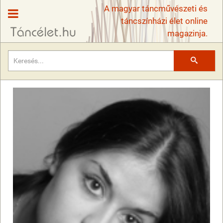
A magyar táncművészeti és
táncszínházi élet online
magazinja.
Keresés