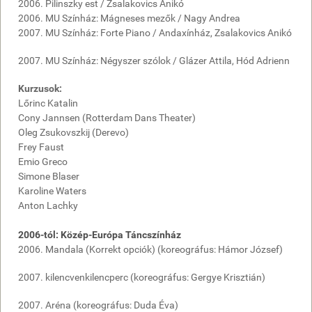
2006. Pilinszky est / Zsalakovics Anikó
2006.
MU Színház
: Mágneses mezők /
Nagy Andrea
2007. MU Színház: Forte Piano / Andaxínház, Zsalakovics Anikó
2007. MU Színház: Négyszer szólok / Glázer Attila, Hód Adrienn
Kurzusok:
Lőrinc Katalin
Cony Jannsen (Rotterdam Dans Theater)
Oleg Zsukovszkij (Derevo)
Frey Faust
Emio Greco
Simone Blaser
Karoline Waters
Anton Lachky
2006-tól: Közép-Európa Táncszínház
2006. Mandala (Korrekt opciók) (koreográfus: Hámor József)
2007. kilencvenkilencperc (koreográfus:
Gergye Krisztián
)
2007. Aréna (koreográfus:
Duda Éva
)