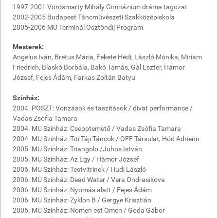
1997-2001 Vörösmarty Mihály Gimnázium dráma tagozat
2002-2005 Budapest Táncművészeti Szakközépiskola
2005-2006 MU Terminál Ösztöndíj Program
Mesterek:
Angelus Iván, Bretus Mária, Fekete Hédi, László Mónika, Miriam
Friedrich, Blaskó Borbála, Bakó Tamás, Gál Eszter,
Hámor
József
, Fejes Ádám, Farkas Zoltán Batyu
Színház:
2004. POSZT: Vonzások és taszítások / divat performance /
Vadas Zsófia Tamara
2004.
MU Színház
: Csepptemető / Vadas Zsófia Tamara
2004.
MU Színház
: Titi Táji Táncok / OFF Társulat, Hód Adrienn
2005.
MU Színház
: Triangolo /Juhos István
2005.
MU Színház
: Az Egy /
Hámor József
2006.
MU Színház
: Testvitrinek / Hudi László
2006.
MU Színház
: Dead Water / Vera Ondrasikova
2006.
MU Színház
: Nyomás alatt / Fejes Ádám
2006.
MU Színház
: Zyklon B /
Gergye Krisztián
2006.
MU Színház
: Nomen est Omen / Goda Gábor