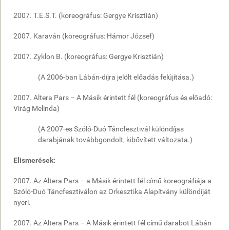
2007. T.E.S.T. (koreográfus:
Gergye Krisztián
)
2007. Karaván (koreográfus: Hámor József)
2007. Zyklon B. (koreográfus:
Gergye Krisztián
)
(A 2006-ban Lábán-díjra jelölt előadás felújítása.)
2007. Altera Pars – A Másik érintett fél (koreográfus és előadó:
Virág Melinda)
(A 2007-es Szóló-Duó Táncfesztivál különdíjas
darabjának továbbgondolt, kibővített változata.)
Elismerések:
2007. Az Altera Pars – a Másik érintett fél című koreográfiája a
Szóló-Duó Táncfesztiválon az
Orkesztika Alapítvány
különdíját
nyeri.
2007. Az Altera Pars – A Másik érintett fél című darabot Lábán