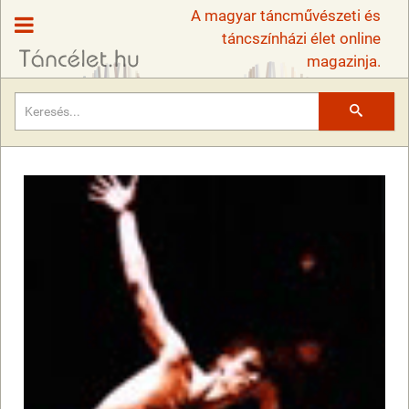
A magyar táncművészeti és
táncszínházi élet online
magazinja.
Keresés