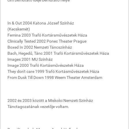
cím bemutató ideje bemutató helye
In & Out 2004 Katona József Színház
(Kecskemét)
Femina 2003 Trafó Kortársművészetek Háza
Clinically Tested 2002 Ponec Theater Prague
Boxed In 2002 Nemzeti Táncszínház
Bach, Hegedű, Tánc 2001 Trafó Kortársművészetek Háza
Images 2001 MU Színház
Image 2000 Trafó Kortásművészetek Háza
They don't care 1999 Trafó Kortásművészetek Háza
From Dusk Till Down 1998 Weem Theater Amsterdam
2002 és 2003 között a Miskolci Nemzeti Színház
Tánctagozatának vezetője voltam.