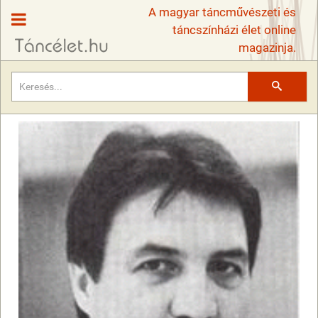
A magyar táncművészeti és
táncszínházi élet online
magazinja.
Keresés