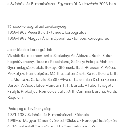
a Színház- és Filmművészeti Egyetem DLA képzésén 2003-ban
Táncos-koreográfusi tevékenység:
1959-1968 Pécsi Balett - táncos, koreográfus
1969-1998 Magyar Állami Operaház - táncos, koreográfus
Jelentősebb koreográfiái:
Vivaldi: Ballo concertante, Szokolay: Az Áldozat, Bach: E-dúr
hegedűverseny, Rossini: Rossiniana, Székely: Ecloga, Mahler:
Gyermekgyászdalok, Bozay: Kitörések, Bach-Presser: A Próba,
Prokofjev: Hamupipőke, Mártha: Látomások, Ravel: Boleró I., II.,
III., Montázs: Catarzis, Schütz-Vivaldi: Lass mich Dich erkennen,
Bartók: A Csodálatos Mandarin I., II, Bartók: A fából faragott
királyfi, Prokofjev: Rómeó és Júlia, Orff: Carmina Burana, Verdi:
Requiem
Pedagógiai tevékenység:
1971-1987 Színház- és Filmművészeti Főiskola
1998-tól Magyar Táncművészeti Főiskola - Koreográfusképzési
és Táncelméleti Tanszék, majd a Tánctudományi és