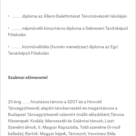
• .........diploma az Állami Balettintézet Táncművészeti Iskoláján
• .........népművelő-könyvtáros diploma a Debreceni Tanítóképző
Főiskolán
• .........közművelődés (humán menedzser) diploma az Egri
Tanárképző Főiskolán
Szakmai előmenetel
20 évig .......hivatásos táncos a SZOT és a Honvéd
Táncegyüttesnél; alapító tánckarvezető és magántáncos a
Budapest Táncegyüttesnél valamint önálló előadóként;Táncos
főszerepek: Kodály: Marosszéki és Galántai táncok; Liszt:
Szerelmi álmok, II. Magyar Rapszódia, Toldi szerelme (h-moll
ballada); Bartók: Magyar képek, Táncszvit; Vavrinecz Béla: