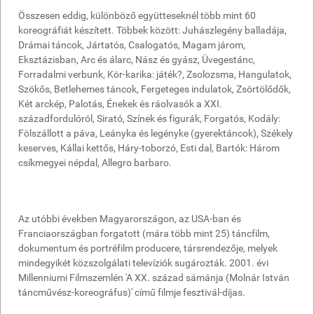
Összesen eddig, különböző együtteseknél több mint 60
koreográfiát készített. Többek között: Juhászlegény balladája,
Drámai táncok, Jártatós, Csalogatós, Magam járom,
Eksztázisban, Arc és álarc, Nász és gyász, Üvegestánc,
Forradalmi verbunk, Kör-karika: játék?, Zsolozsma, Hangulatok,
Szökős, Betlehemes táncok, Fergeteges indulatok, Zsörtölődők,
Két arckép, Palotás, Énekek és ráolvasók a XXI.
századfordulóról, Sirató, Színek és figurák, Forgatós, Kodály:
Fölszállott a páva, Leányka és legényke (gyerektáncok), Székely
keserves, Kállai kettős, Háry-toborzó, Esti dal, Bartók: Három
csíkmegyei népdal, Allegro barbaro.
Az utóbbi években Magyarországon, az USA-ban és
Franciaországban forgatott (mára több mint 25) táncfilm,
dokumentum és portréfilm producere, társrendezője, melyek
mindegyikét közszolgálati televíziók sugározták. 2001. évi
Millenniumi Filmszemlén 'A XX. század sámánja (Molnár István
táncművész-koreográfus)' című filmje fesztivál-díjas.