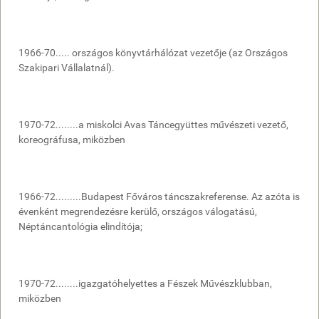
1966-70..... országos könyvtárhálózat vezetője (az Országos
Szakipari Vállalatnál).
1970-72........a miskolci Avas Táncegyüttes művészeti vezető,
koreográfusa, miközben
1966-72.........Budapest Főváros táncszakreferense. Az azóta is
évenként megrendezésre kerülő, országos válogatású,
Néptáncantológia elindítója;
1970-72........igazgatóhelyettes a Fészek Művészklubban,
miközben