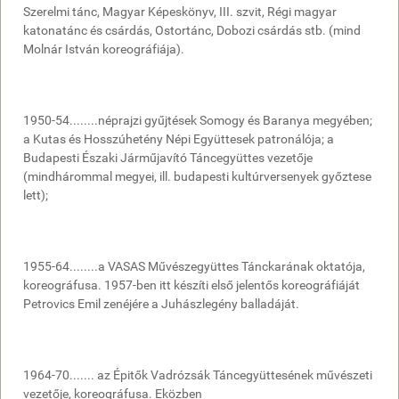
Szerelmi tánc, Magyar Képeskönyv, III. szvit, Régi magyar
katonatánc és csárdás, Ostortánc, Dobozi csárdás stb. (mind
Molnár István koreográfiája).
1950-54........néprajzi gyűjtések Somogy és Baranya megyében;
a Kutas és Hosszúhetény Népi Együttesek patronálója; a
Budapesti Északi Járműjavító Táncegyüttes vezetője
(mindhárommal megyei, ill. budapesti kultúrversenyek győztese
lett);
1955-64........a VASAS Művészegyüttes Tánckarának oktatója,
koreográfusa. 1957-ben itt készíti első jelentős koreográfiáját
Petrovics Emil zenéjére a Juhászlegény balladáját.
1964-70....... az Épitők Vadrózsák Táncegyüttesének művészeti
vezetője, koreográfusa. Eközben