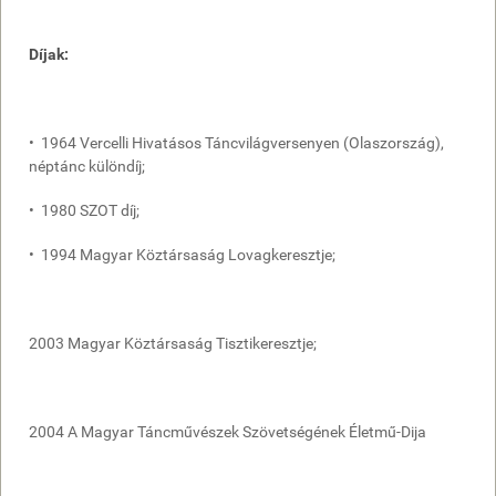
Díjak:
• 1964 Vercelli Hivatásos Táncvilágversenyen (Olaszország),
néptánc különdíj;
• 1980 SZOT díj;
• 1994 Magyar Köztársaság Lovagkeresztje;
2003 Magyar Köztársaság Tisztikeresztje;
2004 A Magyar Táncművészek Szövetségének Életmű-Dija