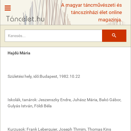
A magyar táncművészeti és
táncszínházi élet online
magazinja.
Keresés
Hajdú Mária
Születési hely, idő:Budapest, 1982.10.22
Iskolák, tanárok: Jeszenszky Endre, Juhász Mária, Bakó Gábor,
Gulyás István, Földi Béla
Kurzusok: Frank Leberquier, Joseph Thmim, Thomas Kins