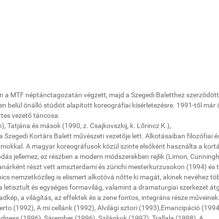
7-ben a MTF néptánctagozatán végzett, majd a Szegedi Baletthez szerződöt
 belül önálló stúdiót alapított koreográfiai kísérletezésre. 1991-től már 
ttes vezető táncosa.
n), Tatjána és mások (1990, z. Csajkovszkij, k. Lőrincz K.),
 Szegedi Kortárs Balett művészeti vezetője lett. Alkotásaiban filozófiai é
vumokkal. A magyar koreográfusok közül szinte elsőként használta a kort
i tudás jellemez, ez részben a modern módszerekben rejlik (Limon, Cunning
nárként részt vett amszterdami és zürichi mesterkurzusokon (1994) és 
s nemzetközileg is elismert alkotóvá nőtte ki magát, akinek nevéhez tö
 a letisztult és egységes formavilág, valamint a dramaturgiai szerkezet át
dkép, a világítás, az effektek és a zene fontos, integráns része műveinek
erto (1992), A mi cellánk (1992), Alvilági sztori (1993),Emancipáció (1994)
dness (1996), Sárember (1996), Szilánkok (1997), Trallala (1998), A