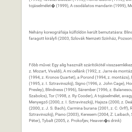
tojáselmélet� (1999), A csodálatos mandarin (1999), M
Néhány koreográfiája külföldön került bemutatásra: Bli
faragott királyfi (2003, Szlovák Nemzeti Színház, Pozson
Főbb művei: Egy alig használt szárítókötél visszaemlékezé
z. Mozart, Vivaldi), A mi cellánk (1992, z. Jarre és montáz
(1994, z. Kronos Quartet), a Porond (1994, z. montázs),
(1995, z. I. Sztravinszkij), Signo (1996, z. John Cage), H
Presley), Blindness (1996), Sárember (1996, z. Balanescu Q
Szabolcs), Tor (1998, z. Ry Cooder), A tojáselmélet, av
Menyegző (2000, z. I. Sztravinszkij), Hajsza (2000, z. Deák
(2000, z. J. S. Bach), Carmina burana (2001, z. C. Orff), 
Sztravinszkij), Piano (2003), Keresem (2004, Z. Laibach, 
Péter), Tybalt (2005, z. Prokofjev, Heaven�s drink)