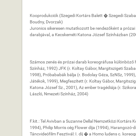
Kooprodukciók (Szegedi Kortárs Balett � Szegedi Szabadtér
Boudny, Dvorzak)
Juronics sikeresen mutatkozott be rendezőként a prózai 
darabjával, a Kecskeméti Katona József Színházban (20
Számos zenés és prózai darab koreográfusa különböző h
Színház, 1992) JFK (r. Koltay Gábor, Margitszigeti Szaba
1998), Próbababák bálja (r. Bodolay Géza, SzNSz, 1999), K
Játékok, 1999), Megfeszített (r. Koltay Gábor, Margitszi
Katona József Sz., 2001), Az ember tragédiája (r. Szikor
László, Nmezeti Színház, 2004)
F.kit.: Tel Avivban a Suzanne Dellal Nemzetközi Kortárs K
1994), Philip Morris cég Flower díja (1994), Harangozó-dí
Táncvideófilm Fesztivál: I. díj � a Homo ludens c. koreo