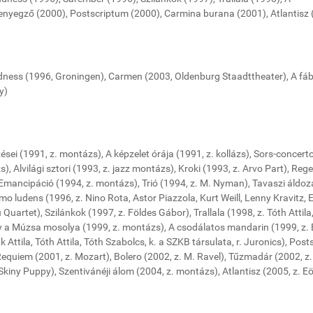
enyegző (2000), Postscriptum (2000), Carmina burana (2001), Atlantisz
ndness (1996, Groningen), Carmen (2003, Oldenburg Staadttheater), A fáb
y)
sei (1991, z. montázs), A képzelet órája (1991, z. kollázs), Sors-concert
s), Alvilági sztori (1993, z. jazz montázs), Kroki (1993, z. Arvo Part), Reg
 Emancipáció (1994, z. montázs), Trió (1994, z. M. Nyman), Tavaszi áldoz
omo ludens (1996, z. Nino Rota, Astor Piazzola, Kurt Weill, Lenny Kravitz, E
uartet), Szilánkok (1997, z. Földes Gábor), Trallala (1998, z. Tóth Attila
agy a Múzsa mosolya (1999, z. montázs), A csodálatos mandarin (1999, z. 
 Attila, Tóth Attila, Tóth Szabolcs, k. a SZKB társulata, r. Juronics), Pos
Requiem (2001, z. Mozart), Bolero (2002, z. M. Ravel), Tűzmadár (2002, z. 
Skiny Puppy), Szentivánéji álom (2004, z. montázs), Atlantisz (2005, z. E