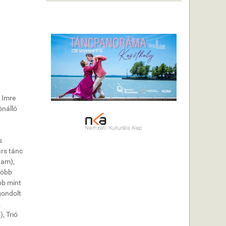
t Imre
önálló
s
árs tánc
ham),
több
bb mint
gondolt
.
, Trió