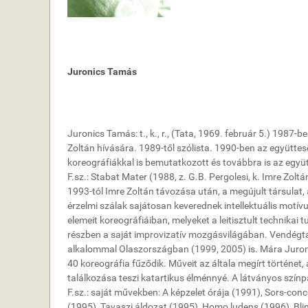
Juronics Tamás
Juronics Tamás: t., k., r., (Tata, 1969. február 5.) 198
Zoltán hívására. 1989-től szólista. 1990-ben az együttesen
koreográfiákkal is bemutatkozott és továbbra is az együ
F.sz.: Stabat Mater (1988, z. G.B. Pergolesi, k. Imre Zoltá
1993-tól Imre Zoltán távozása után, a megújult társulat, a
érzelmi szálak sajátosan keverednek intellektuális motí
elemeit koreográfiáiban, melyeket a leitisztult technika
részben a saját improvizatív mozgásvilágában. Vendégta
alkalommal Olaszországban (1999, 2005) is. Mára Juronic
40 koreográfia fűződik. Műveit az általa megírt történet,
találkozása teszi katartikus élménnyé. A látványos színpa
F.sz.: saját művekben: A képzelet órája (1991), Sors-conc
(1995), Tavaszi áldozat (1995), Homo ludens (1996), Blin