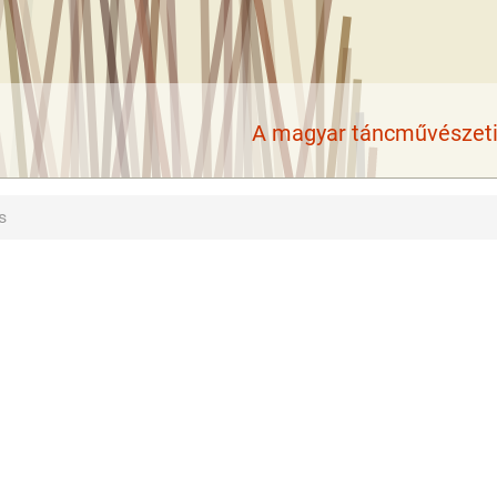
A magyar táncművészeti 
s