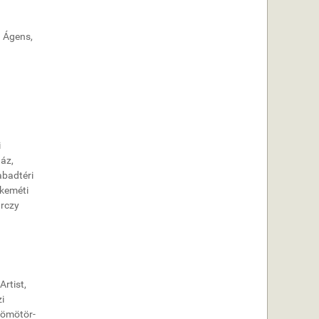
. Ágens,
i
ház,
abadtéri
skeméti
arczy
Artist,
i
 Dömötör-