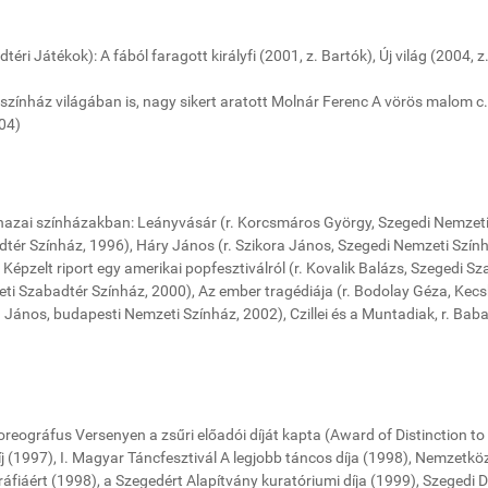
i Játékok): A fából faragott királyfi (2001, z. Bartók), Új világ (2004, z
színház világában is, nagy sikert aratott Molnár Ferenc A vörös malom c.
04)
azai színházakban: Leányvásár (r. Korcsmáros György, Szegedi Nemzet
dtér Színház, 1996), Háry János (r. Szikora János, Szegedi Nemzeti Szín
épzelt riport egy amerikai popfesztiválról (r. Kovalik Balázs, Szegedi Sz
geti Szabadtér Színház, 2000), Az ember tragédiája (r. Bodolay Géza, Kec
a János, budapesti Nemzeti Színház, 2002), Czillei és a Muntadiak, r. Bab
oreográfus Versenyen a zsűri előadói díját kapta (Award of Distinction to 
j (1997), I. Magyar Táncfesztivál A legjobb táncos díja (1998), Nemzetköz
gráfiáért (1998), a Szegedért Alapítvány kuratóriumi díja (1999), Szegedi