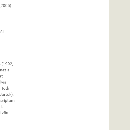
 (2005)
ól
o (1992,
enezis
at
lvis
, Tóth
Bartók),
tscriptum
I.
ötvös