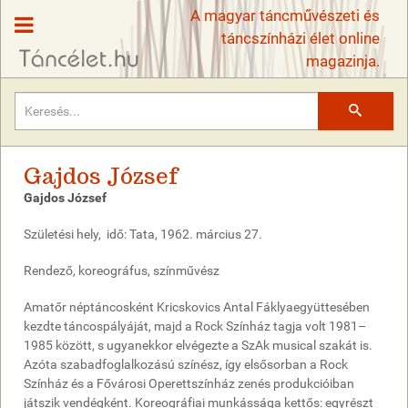
A magyar táncművészeti és
táncszínházi élet online
magazinja.
Keresés
Gajdos József
Gajdos József
Születési hely, idő: Tata, 1962. március 27.
Rendező, koreográfus, színművész
Amatőr néptáncosként Kricskovics Antal Fáklyaegyüttesében
kezdte táncospályáját, majd a Rock Színház tagja volt 1981–
1985 között, s ugyanekkor elvégezte a SzAk musical szakát is.
Azóta szabadfoglalkozású színész, így elsősorban a Rock
Színház és a Fővárosi Operettszínház zenés produkcióiban
játszik vendégként. Koreográfiai munkássága kettős: egyrészt