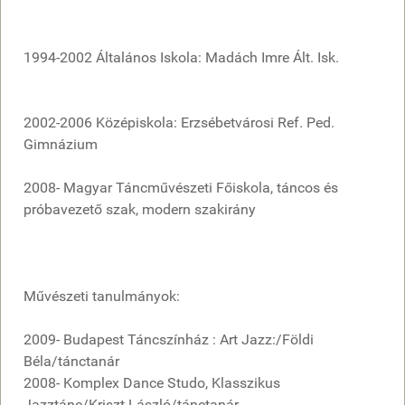
1994-2002 Általános Iskola: Madách Imre Ált. Isk.
2002-2006 Középiskola: Erzsébetvárosi Ref. Ped.
Gimnázium
2008- Magyar Táncművészeti Főiskola, táncos és
próbavezető szak, modern szakirány
Művészeti tanulmányok:
2009- Budapest Táncszínház : Art Jazz:/Földi
Béla/tánctanár
2008- Komplex Dance Studo, Klasszikus
Jazztánc/Kriszt László/tánctanár