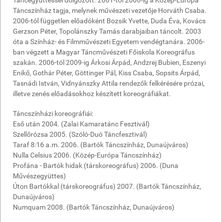
Táncegyüttessel dolgozott. 2001-től 2006-ig a Közép-Európa
Táncszínház tagja, melynek művészeti vezetője Horváth Csaba.
2006-tól független előadóként Bozsik Yvette, Duda Éva, Kovács
Gerzson Péter, Topolánszky Tamás darabjaiban táncolt. 2003
óta a Színház- és Filmművészeti Egyetem vendégtanára. 2006-
ban végzett a Magyar Táncművészeti Főiskola Koreográfus
szakán. 2006-tól 2009-ig Árkosi Árpád, Andzrej Bubien, Eszenyi
Enikő, Gothár Péter, Göttinger Pál, Kiss Csaba, Sopsits Árpád,
Tasnádi István, Vidnyánszky Attila rendezők felkérésére prózai,
illetve zenés előadásokhoz készített koreográfiákat.
Táncszínházi koreográfiái:
Eső után 2004. (Zalai Kamaratánc Fesztivál)
Szellőrózsa 2005. (Szóló-Duó Táncfesztivál)
Taraf 8:16 a.m. 2006. (Bartók Táncszínház, Dunaújváros)
Nulla Celsius 2006. (Közép-Európa Táncszínház)
Profána - Bartók hidak (társkoreográfus) 2006. (Duna
Művészegyüttes)
Úton Bartókkal (társkoreográfus) 2007. (Bartók Táncszínház,
Dunaújváros)
Numquam 2008. (Bartók Táncszínház, Dunaújváros)