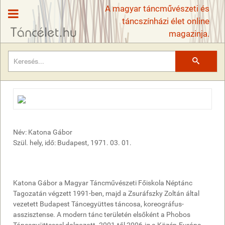
A magyar táncművészeti és
táncszínházi élet online
magazinja.
Keresés
Név: Katona Gábor
Szül. hely, idő: Budapest, 1971. 03. 01.
Katona Gábor a Magyar Táncművészeti Főiskola Néptánc
Tagozatán végzett 1991-ben, majd a Zsuráfszky Zoltán által
vezetett Budapest Táncegyüttes táncosa, koreográfus-
asszisztense. A modern tánc területén elsőként a Phobos