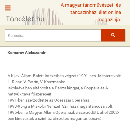
A magyar táncművészeti és
táncszínházi élet online
magazinja.
Keresés
Komarov Alekszandr
A Kijevi Állami Balett Intézetben végzett 1991-ben. Mestere volt:
L. Ripsz, V. Petrin, V. Koszmenko.
Iskolaéveiben eltáncolta a Párizs lángjai, a Coppélia és A
hattyúk tava főszerepeit.
1991-ben szerződtette az Odesszai Operaház.
1993-95-ig a Miskolci Nemzeti Színház magántáncosa volt.
1995-ben a Magyar Állami Operaházba szerződött, ahol 2002-
ben kinevezték a színház címzetes magántáncosává.