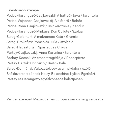
Jelentősebb szerepei:
Petipa-Harangozó-Csajkovszkij: A hattyúk tava / tarantella
Petipa-Vajnonen-Csajkovszkij. A diótörő / Bohóc
Petipa-Róna-Csajkovszkij: Csipkerózsika / Kandúr
Petipa-Harangozó-Minkusz: Don Quijote / Szolga
Seregi-Goldmark: A makrancos Kata / Grumio
Seregi-Prokofjev: Rómeó és Júlia / szolgáló
Seregi-Hacsaturján: Spartacus / Crixus
Pártay-Csajkovszkij: Anna Karenina / tarantella
Barbay-Kocsák: Az ember tragédiája / Robespierre
Pártay-Bartók: Concerto / Bartók Béla
Seregi-Dohnányi: Változatok egy gyermekdalra / szóló
Szólószerepet táncolt Naisy, Balanchine, Kylián, Egerházi,
Pártay és Harangozó egyfelvonásos balettjaiban.
Vendégszerepelt Mexikóban és Európa számos nagyvárosában.