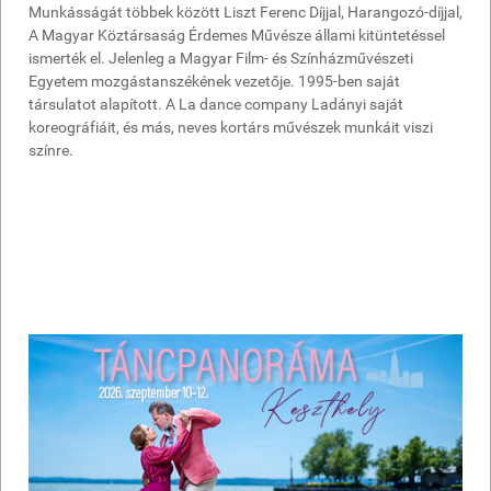
Munkásságát többek között Liszt Ferenc Díjjal, Harangozó-díjjal,
A Magyar Köztársaság Érdemes Művésze állami kitüntetéssel
ismerték el. Jelenleg a Magyar Film- és Színházművészeti
Egyetem mozgástanszékének vezetője. 1995-ben saját
társulatot alapított. A La dance company Ladányi saját
koreográfiáit, és más, neves kortárs művészek munkáit viszi
színre.