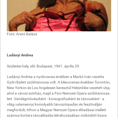
Fotó: Arató Balázs
Ladányi Andrea
Születési hely, idő: Budapest, 1961. április 29.
Ladányi Andrea a nyolcvanas években a Markó Iván vezette
Győri Balett szólótáncosa volt. A kilencvenes években Torontón,
New Yorkon és Los Angelesen keresztül Helsinkibe vezetett útja,
ahol a városi színház, majd a Finn Nemzeti Opera szólótáncosa
lett. Vendégművészként - koreográfusként és táncosként - a
világ valamennyi komolyabb táncszínpadán és fesztiválján
megfordult, itthon a Magyar Nemzeti Opera előadásai mellett
számos kortárs táncelőadás létrehozásában működött közre.